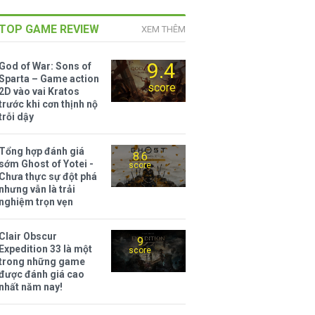
TOP GAME REVIEW
XEM THÊM
9.4
God of War: Sons of
Sparta – Game action
score
2D vào vai Kratos
trước khi cơn thịnh nộ
trỗi dậy
Tổng hợp đánh giá
8.6
sớm Ghost of Yotei -
score
Chưa thực sự đột phá
nhưng vẫn là trải
nghiệm trọn vẹn
Clair Obscur
9
Expedition 33 là một
score
trong những game
được đánh giá cao
nhất năm nay!