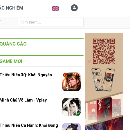
ẮC NGHIỆM
Y
QUẢNG CÁO
GAME MỚI
Thiếu Niên 3Q: Khởi Nguyên
Minh Chủ Võ Lâm - Vplay
Thiếu Niên Ca Hành: Khởi Động