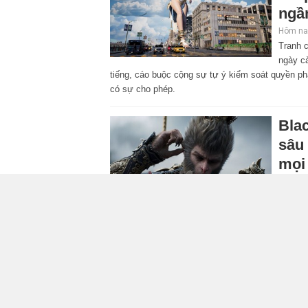
ngầ
Hôm nay
Tranh 
ngày cà
tiếng, cáo buộc cộng sự tự ý kiểm soát quyền ph
có sự cho phép.
Bla
sâu 
mọi
Hôm nay
Game S
cho Bl
giá chính thức mạnh nhất kể từ khi trò chơi phát 
EA c
stud
DEI