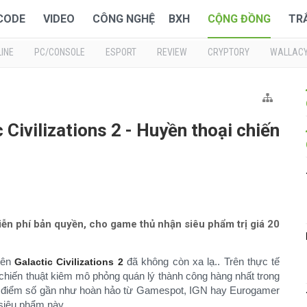
 CODE
VIDEO
CÔNG NGHỆ
BXH
CỘNG ĐỒNG
TR
INE
PC/CONSOLE
ESPORT
REVIEW
CRYPTORY
WALLAC
Civilizations 2 - Huyền thoại chiến
miễn phí bản quyền, cho game thủ nhận siêu phẩm trị giá 20
 tên
đã không còn xa lạ.. Trên thực tế
Galactic Civilizations 2
chiến thuật kiêm mô phỏng quán lý thành công hàng nhất trong
ững điểm số gần như hoàn hảo từ Gamespot, IGN hay Eurogamer
 siêu phẩm này.