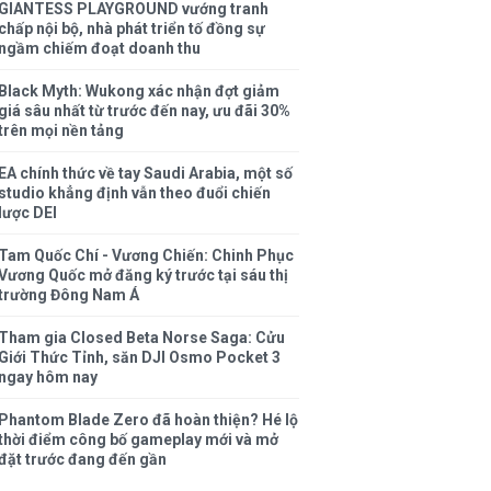
GIANTESS PLAYGROUND vướng tranh
chấp nội bộ, nhà phát triển tố đồng sự
ngầm chiếm đoạt doanh thu
Black Myth: Wukong xác nhận đợt giảm
giá sâu nhất từ trước đến nay, ưu đãi 30%
trên mọi nền tảng
EA chính thức về tay Saudi Arabia, một số
studio khẳng định vẫn theo đuổi chiến
lược DEI
Tam Quốc Chí - Vương Chiến: Chinh Phục
Vương Quốc mở đăng ký trước tại sáu thị
trường Đông Nam Á
Tham gia Closed Beta Norse Saga: Cửu
Giới Thức Tỉnh, săn DJI Osmo Pocket 3
ngay hôm nay
Phantom Blade Zero đã hoàn thiện? Hé lộ
thời điểm công bố gameplay mới và mở
đặt trước đang đến gần