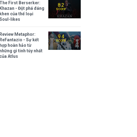
The First Berserker:
8.2
Khazan - Đột phá đáng
score
khen của thể loại
Soul-likes
Review Metaphor:
9.4
ReFantazio - Sự kết
score
hợp hoàn hảo từ
những gì tinh túy nhất
của Atlus