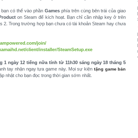
h bạn có thể vào phần
Games
phía trên cùng bên trái của giao
Product
on Steam để kích hoạt. Bạn chỉ cần nhập key ở trên
tions 2. Trong trường hợp bạn chưa có tài khoản Steam hay chưa
teampowered.com/join/
kamaihd.net/client/installer/SteamSetup.exe
g 1 ngày 12 tiếng nữa tính từ 11h30 sáng ngày 18 tháng 5
hanh tay nhận ngay tựa game này. Mọi sự kiện
tặng game bản
 nhật cho bạn đọc trong thời gian sớm nhất.​