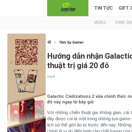
TIN TỨC
GIFT
MOBILE
GAME ONL
Tâm Sự Gamer
Hướng dẫn nhận Galactic 
thuật trị giá 20 đô
Hard
Galactic Civilizations 2 vừa chính thức 
đô này ngay từ bây giờ.
Với những chiến thuật gia không gian, cái
đây được coi là một trong những tựa game 
lịch sử thế giới ảo từ trước đến nay. Nh
chính là ví dụ điển hình cho chất lượng của