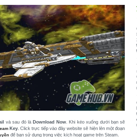
il
và sau đó là
Download Now
. Khi kéo xuống dưới bạn sẽ
Key
. Click trực tiếp vào đây website sẽ hiện lên một đoạn
team
để bạn sử dụng trong việc kích hoạt game trên Steam.
uyền