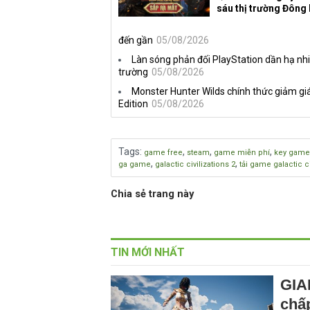
sáu thị trường Đông
đến gần
05/08/2026
Làn sóng phản đối PlayStation dần hạ nhi
trường
05/08/2026
Monster Hunter Wilds chính thức giảm giá
Edition
05/08/2026
Tags
:
,
,
,
game free
steam
game miễn phí
key game
,
,
ga game
galactic civilizations 2
tải game galactic ci
Chia sẻ trang này
TIN MỚI NHẤT
GIA
chấp