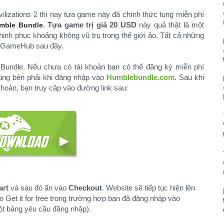
vilizations 2 thì nay tựa game này đã chính thức tung miễn phí
.
Tựa game trị giá 20 USD
này quả thật là một
mble Bundle
nh phục khoảng không vũ trụ trong thế giới ảo. Tất cả những
ủa GameHub sau đây.
Bundle. Nếu chưa có tài khoản bạn có thể đăng ký miễn phí
ùng bên phải khi đăng nhập vào
Humblebundle.com
. Sau khi
khoản, bạn truy cập vào đường link sau:
art
và sau đó ấn vào
Checkout
. Website sẽ tiếp tục hiện lên
o Get it for free trong trường hợp bạn đã đăng nhập vào
t bảng yêu cầu đăng nhập).