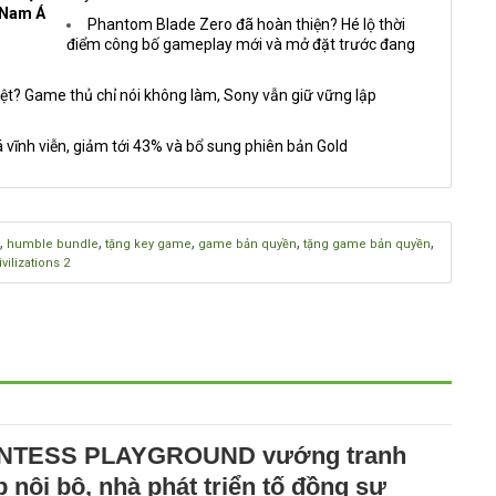
 Nam Á
Phantom Blade Zero đã hoàn thiện? Hé lộ thời
điểm công bố gameplay mới và mở đặt trước đang
ệt? Game thủ chỉ nói không làm, Sony vẫn giữ vững lập
 vĩnh viễn, giảm tới 43% và bổ sung phiên bản Gold
,
,
,
,
,
humble bundle
tặng key game
game bản quyền
tặng game bản quyền
vilizations 2
NTESS PLAYGROUND vướng tranh
 nội bộ, nhà phát triển tố đồng sự