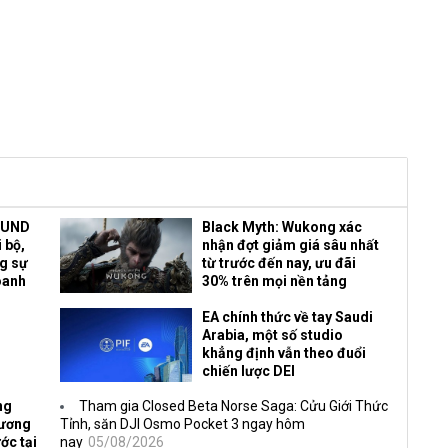
OUND
Black Myth: Wukong xác
 bộ,
nhận đợt giảm giá sâu nhất
ng sự
từ trước đến nay, ưu đãi
oanh
30% trên mọi nền tảng
EA chính thức về tay Saudi
Arabia, một số studio
khẳng định vẫn theo đuổi
chiến lược DEI
ng
Tham gia Closed Beta Norse Saga: Cửu Giới Thức
Vương
Tỉnh, săn DJI Osmo Pocket 3 ngay hôm
ớc tại
nay
05/08/2026