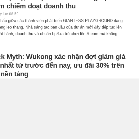
m chiếm đoạt doanh thu
 lúc 08:50
chấp giữa các thành viên phát triển GIANTESS PLAYGROUND đang
ng leo thang. Nhà sáng tạo ban đầu của dự án mới đây tiếp tục lên
át hành, doanh thu và chuẩn bị đưa trò chơi lên Steam mà không
ck Myth: Wukong xác nhận đợt giảm giá
nhất từ trước đến nay, ưu đãi 30% trên
 nền tảng
 lúc 08:42
cience vừa công bố chương trình khuyến mãi quy mô lớn dành
ack Myth: Wukong kéo dài 2 tuần. Đây là một trong những đợt giảm
hành, áp dụng đồng loạt trên tất cả các nền tảng.
hính thức về tay Saudi Arabia, một số
io khẳng định vẫn theo đuổi chiến lược