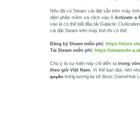
Nếu đã có Steam cài đặt sẵn trên máy tín
diện phần mềm và click vào ô
Activate a 
vào là có thể bắt đầu tải Galactic Civiliza
cài đặt Steam trên máy tính thì có thể:
Đăng ký Steam miễn phí:
https://store.s
Tải Steam miễn phí:
https://steamcdn-a.a
Chú ý là sự kiện này chỉ diễn ra
trong vòn
theo giờ Việt Nam
. Vì thế bạn đọc nên n
trong tương lai sẽ được GameHub cập
quyền