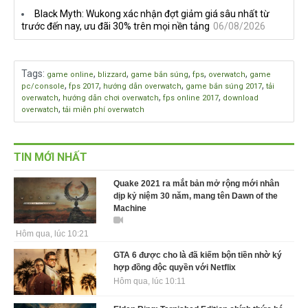
Black Myth: Wukong xác nhận đợt giảm giá sâu nhất từ
trước đến nay, ưu đãi 30% trên mọi nền tảng
06/08/2026
Tags
:
,
,
,
,
,
game online
blizzard
game bắn súng
fps
overwatch
game
,
,
,
,
pc/console
fps 2017
hướng dẫn overwatch
game bắn súng 2017
tải
,
,
,
overwatch
hướng dẫn chơi overwatch
fps online 2017
download
,
overwatch
tải miễn phí overwatch
TIN MỚI NHẤT
Quake 2021 ra mắt bản mở rộng mới nhân
dịp kỷ niệm 30 năm, mang tên Dawn of the
Machine
Hôm qua, lúc 10:21
GTA 6 được cho là đã kiếm bộn tiền nhờ ký
hợp đồng độc quyền với Netflix
Hôm qua, lúc 10:11