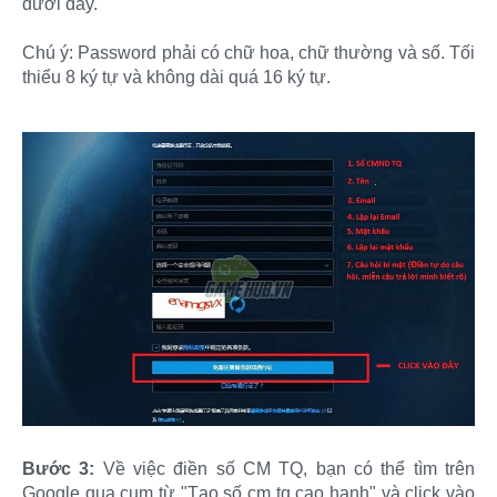
dưới đây.
Chú ý: Password phải có chữ hoa, chữ thường và số. Tối
thiểu 8 ký tự và không dài quá 16 ký tự.
Bước 3:
Về việc điền số CM TQ, bạn có thể tìm trên
Google qua cụm từ "Tạo số cm tq cao hanh" và click vào