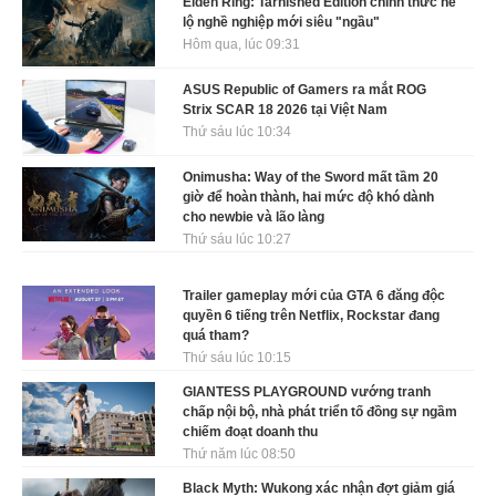
Elden Ring: Tarnished Edition chính thức hé
lộ nghề nghiệp mới siêu "ngầu"
Hôm qua, lúc 09:31
ASUS Republic of Gamers ra mắt ROG
Strix SCAR 18 2026 tại Việt Nam
Thứ sáu lúc 10:34
Onimusha: Way of the Sword mất tầm 20
giờ để hoàn thành, hai mức độ khó dành
cho newbie và lão làng
Thứ sáu lúc 10:27
Trailer gameplay mới của GTA 6 đăng độc
quyền 6 tiếng trên Netflix, Rockstar đang
quá tham?
Thứ sáu lúc 10:15
GIANTESS PLAYGROUND vướng tranh
chấp nội bộ, nhà phát triển tố đồng sự ngầm
chiếm đoạt doanh thu
Thứ năm lúc 08:50
Black Myth: Wukong xác nhận đợt giảm giá