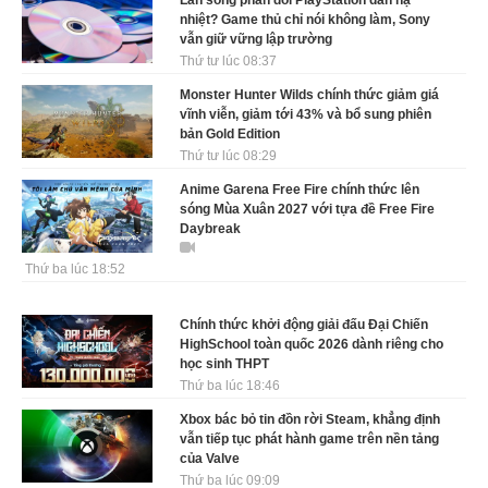
nhiệt? Game thủ chỉ nói không làm, Sony
vẫn giữ vững lập trường
Thứ tư lúc 08:37
Monster Hunter Wilds chính thức giảm giá
vĩnh viễn, giảm tới 43% và bổ sung phiên
bản Gold Edition
Thứ tư lúc 08:29
Anime Garena Free Fire chính thức lên
sóng Mùa Xuân 2027 với tựa đề Free Fire
Daybreak
Thứ ba lúc 18:52
Chính thức khởi động giải đấu Đại Chiến
HighSchool toàn quốc 2026 dành riêng cho
học sinh THPT
Thứ ba lúc 18:46
Xbox bác bỏ tin đồn rời Steam, khẳng định
vẫn tiếp tục phát hành game trên nền tảng
của Valve
Thứ ba lúc 09:09