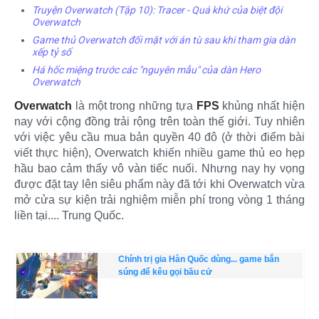
Truyện Overwatch (Tập 10): Tracer - Quá khứ của biệt đội
Overwatch
Game thủ Overwatch đối mặt với án tù sau khi tham gia dàn
xếp tỷ số
Há hốc miệng trước các "nguyên mẫu" của dàn Hero
Overwatch
Overwatch
là một trong những tựa
FPS
khủng nhất hiện
nay với cộng đồng trải rộng trên toàn thế giới. Tuy nhiên
với việc yêu cầu mua bản quyền 40 đô (ở thời điểm bài
viết thực hiện), Overwatch khiến nhiều game thủ eo hẹp
hầu bao cảm thấy vô vàn tiếc nuối. Nhưng nay hy vọng
được đặt tay lên siêu phẩm này đã tới khi Overwatch vừa
mở cửa sự kiện trải nghiệm miễn phí trong vòng 1 tháng
liền tại.... Trung Quốc.
Chính trị gia Hàn Quốc dùng... game bắn
súng để kêu gọi bầu cử