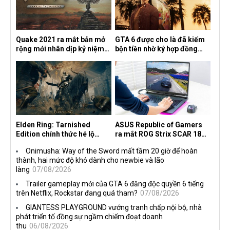
Quake 2021 ra mắt bản mở
GTA 6 được cho là đã kiếm
rộng mới nhân dịp kỷ niệm
bộn tiền nhờ ký hợp đồng
30 năm, mang tên Dawn of
độc quyền với Netflix
the Machine
Elden Ring: Tarnished
ASUS Republic of Gamers
Edition chính thức hé lộ
ra mắt ROG Strix SCAR 18
nghề nghiệp mới siêu "ngầu"
2026 tại Việt Nam
Onimusha: Way of the Sword mất tầm 20 giờ để hoàn
thành, hai mức độ khó dành cho newbie và lão
làng
07/08/2026
Trailer gameplay mới của GTA 6 đăng độc quyền 6 tiếng
trên Netflix, Rockstar đang quá tham?
07/08/2026
GIANTESS PLAYGROUND vướng tranh chấp nội bộ, nhà
phát triển tố đồng sự ngầm chiếm đoạt doanh
thu
06/08/2026