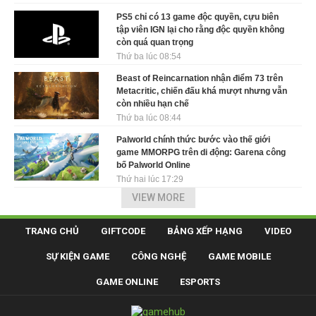
PS5 chỉ có 13 game độc quyền, cựu biên
tập viên IGN lại cho rằng độc quyền không
còn quá quan trọng
Thứ ba lúc 08:54
Beast of Reincarnation nhận điểm 73 trên
Metacritic, chiến đấu khá mượt nhưng vẫn
còn nhiều hạn chế
Thứ ba lúc 08:44
Palworld chính thức bước vào thế giới
game MMORPG trên di động: Garena công
bố Palworld Online
Thứ hai lúc 17:29
VIEW MORE
TRANG CHỦ
GIFTCODE
BẢNG XẾP HẠNG
VIDEO
SỰ KIỆN GAME
CÔNG NGHỆ
GAME MOBILE
GAME ONLINE
ESPORTS