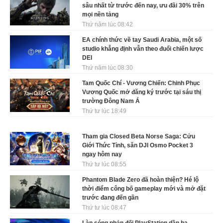
sâu nhất từ trước đến nay, ưu đãi 30% trên
mọi nền tảng
Thứ năm lúc 08:42
EA chính thức về tay Saudi Arabia, một số
studio khẳng định vẫn theo đuổi chiến lược
DEI
Thứ năm lúc 08:30
Tam Quốc Chí - Vương Chiến: Chinh Phục
Vương Quốc mở đăng ký trước tại sáu thị
trường Đông Nam Á
Thứ tư lúc 18:49
Tham gia Closed Beta Norse Saga: Cửu
Giới Thức Tỉnh, săn DJI Osmo Pocket 3
ngay hôm nay
Thứ tư lúc 08:55
Phantom Blade Zero đã hoàn thiện? Hé lộ
thời điểm công bố gameplay mới và mở đặt
trước đang đến gần
Thứ tư lúc 08:47
Làn sóng phản đối PlayStation dần hạ