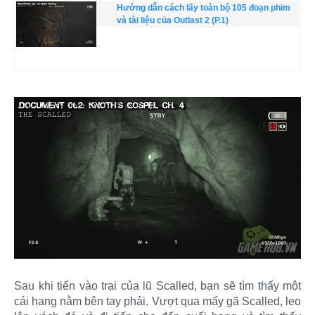
Hướng dẫn cách lấy toàn bộ 105 đoạn phim
và tài liệu của Outlast 2 (P.1)
Sau khi tiến vào trại của lũ Scalled, bạn sẽ tìm thấy một
cái hang nằm bên tay phải. Vượt qua mấy gã Scalled, leo