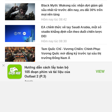
Black Myth: Wukong xác nhận đợt giảm giá
sâu nhất từ trước đến nay, ưu đãi 30% trên
mọi nền tảng
Hôm nay lúc 08:42
EA chính thức về tay Saudi Arabia, một số
studio khẳng định vẫn theo đuổi chiến lược
DEI
Hôm nay lúc 08:30
Tam Quốc Chí - Vương Chiến: Chinh Phục
Vương Quốc mở đăng ký trước tại sáu thị
trường Đông Nam Á
Hôm qua, lúc 18:49
×
Hướng dẫn cách lấy toàn bộ
VIEW
Tham gia Closed Beta Norse Saga: Cửu
105 đoạn phim và tài liệu của
Giới Thức Tỉnh, săn DJI Osmo Pocket 3
Outlast 2 (P.3)
ngay hôm nay
Appota
FREE - In Google Play
Hôm qua, lúc 08:55
Phantom Blade Zero đã hoàn thiện? Hé lộ
thời điểm công bố gameplay mới và mở đặt
trước đang đến gần
Hôm qua, lúc 08:47