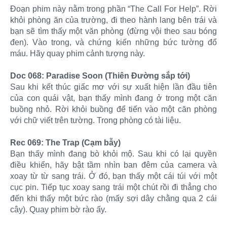
Đoạn phim này nằm trong phần “The Call For Help”. Rời
khỏi phòng ăn của trường, đi theo hành lang bên trái và
bạn sẽ tìm thấy một văn phòng (đừng vội theo sau bóng
đen). Vào trong, và chứng kiến những bức tường đổ
máu. Hãy quay phim cảnh tượng này.
Doc 068: Paradise Soon (Thiên Đường sắp tới)
Sau khi kết thúc giấc mơ với sự xuất hiện lần đầu tiên
của con quái vật, bạn thấy mình đang ở trong một căn
buồng nhỏ. Rời khỏi buồng để tiến vào một căn phòng
với chữ viết trên tường. Trong phòng có tài liệu.
Rec 069: The Trap (Cạm bẫy)
Bạn thấy mình đang bò khỏi mộ. Sau khi có lại quyền
điều khiển, hãy bật tầm nhìn ban đêm của camera và
xoay từ từ sang trái. Ở đó, bạn thấy một cái túi với một
cục pin. Tiếp tục xoay sang trái một chút rồi đi thẳng cho
đến khi thấy một bức rào (mấy sợi dây chằng qua 2 cái
cây). Quay phim bờ rào ấy.