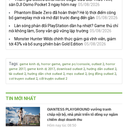
lược DEI
sáu thị trường Đông Nam Á
săn DJI Osmo Pocket 3 ngay hôm nay
05/08/2026
Phantom Blade Zero đã hoàn thiện? Hé lộ thời điểm công
bố gameplay mới và mở đặt trước đang đến gần
05/08/2026
Làn sóng phản đối PlayStation dần hạ nhiệt? Game thủ chỉ
nói không làm, Sony vẫn giữ vững lập trường
05/08/2026
Monster Hunter Wilds chính thức giảm giá vĩnh viễn, giảm
tới 43% và bổ sung phiên bản Gold Edition
05/08/2026
Tags
:
,
,
,
,
game kinh dị
horror game
game pc/console
outlast 2
horror
,
,
,
,
game 2017
game kinh dị 2017
download outlast 2
hướng dẫn outlast 2
,
,
,
,
tải outlast 2
hướng dẫn chơi outlast 2
mẹo outlast 2
ộng đồng outlast 2
,
cot truyen outlast 2
cốt truyện outlast 2
TIN MỚI NHẤT
GIANTESS PLAYGROUND vướng tranh
chấp nội bộ, nhà phát triển tố đồng sự ngầm
chiếm đoạt doanh thu
Hôm nay lúc 08:50