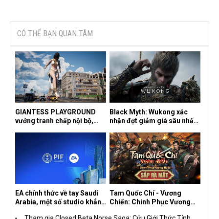
CÓ THỂ BẠN QUAN TÂM
GIANTESS PLAYGROUND
Black Myth: Wukong xác
vướng tranh chấp nội bộ,
nhận đợt giảm giá sâu nhất
nhà phát triển tố đồng sự
từ trước đến nay, ưu đãi 30%
ngầm chiếm đoạt doanh thu
trên mọi nền tảng
EA chính thức về tay Saudi
Tam Quốc Chí - Vương
Arabia, một số studio khẳng
Chiến: Chinh Phục Vương
định vẫn theo đuổi chiến
Quốc mở đăng ký trước tại
Tham gia Closed Beta Norse Saga: Cửu Giới Thức Tỉnh,