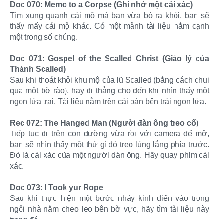
Doc 070: Memo to a Corpse (Ghi nhớ một cái xác)
Tìm xung quanh cái mộ mà bạn vừa bò ra khỏi, bạn sẽ
thấy mấy cái mộ khác. Có một mảnh tài liệu nằm cạnh
một trong số chúng.
Doc 071: Gospel of the Scalled Christ (Giáo lý của
Thánh Scalled)
Sau khi thoát khỏi khu mộ của lũ Scalled (bằng cách chui
qua một bờ rào), hãy đi thẳng cho đến khi nhìn thấy một
ngọn lửa trại. Tài liệu nằm trên cái bàn bên trái ngọn lửa.
Rec 072: The Hanged Man (Người đàn ông treo cổ)
Tiếp tục đi trên con đường vừa rồi với camera để mở,
bạn sẽ nhìn thấy một thứ gì đó treo lủng lẳng phía trước.
Đó là cái xác của một người đàn ông. Hãy quay phim cái
xác.
Doc 073: I Took yur Rope
Sau khi thực hiện một bước nhảy kinh điển vào trong
ngôi nhà nằm cheo leo bên bờ vực, hãy tìm tài liệu này