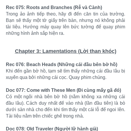
Rec 075: Roots and Branches (Rễ và Cành)
Trong ảo ảnh tiếp theo, hãy đi đến căn tin của trường.
Bạn sẽ thấy một tờ giấy trên bàn, nhưng nó không phải
tài liệu. Hướng máy quay lên bức tường để quay phim
những hình ảnh sắp hiện ra.
Chapter 3: Lamentations (Lời than khóc)
Rec 076: Beach Heads (Những cái đầu bên bờ hồ)
Khi đến gần bờ hồ, tạm sẽ tìm thấy những cái đầu lâu bị
xuyên qua bởi những cái cọc. Quay phim chúng.
Doc 077: Come with These Men (Đi cùng mấy gã đó)
Có một ngôi nhà bên bờ hồ (nằm không xa những cái
đầu lâu). Cách duy nhất để vào nhà (lần đầu tiên) là bò
dưới sàn nhà cho đến khi tìm thấy một cái lỗ để ngoi lên.
Tài liệu nằm trên chiếc ghế trong nhà.
Doc 078: Old Traveler (Người lữ hành già)