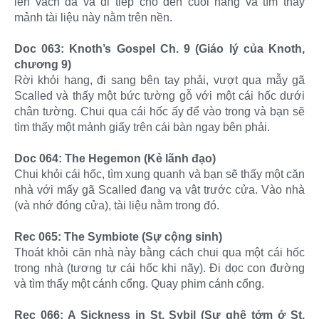
lên vách đá và đi tiếp cho đến cuối hang và tìm thấy
mảnh tài liệu này nằm trên nền.
Doc 063: Knoth’s Gospel Ch. 9 (Giáo lý của Knoth,
chương 9)
Rời khỏi hang, đi sang bên tay phải, vượt qua mẫy gã
Scalled và thấy một bức tường gỗ với một cái hốc dưới
chân tường. Chui qua cái hốc ấy để vào trong và bạn sẽ
tìm thấy một mảnh giấy trên cái bàn ngay bên phải.
Doc 064: The Hegemon (Kẻ lãnh đạo)
Chui khỏi cái hốc, tìm xung quanh và bạn sẽ thấy một căn
nhà với mấy gã Scalled đang vạ vật trước cửa. Vào nhà
(và nhớ đóng cửa), tài liệu nằm trong đó.
Rec 065: The Symbiote (Sự cộng sinh)
Thoát khỏi căn nhà này bằng cách chui qua một cái hốc
trong nhà (tương tự cái hốc khi nãy). Đi dọc con đường
và tìm thấy một cánh cổng. Quay phim cánh cổng.
Rec 066: A Sickness in St. Sybil (Sự ghê tởm ở St.