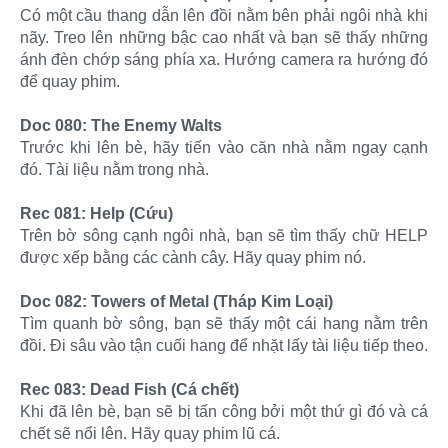
Có một cầu thang dẫn lên đồi nằm bên phải ngôi nhà khi
nãy. Treo lên những bậc cao nhất và bạn sẽ thấy những
ánh đèn chớp sáng phía xa. Hướng camera ra hướng đó
để quay phim.
Doc 080: The Enemy Walts
Trước khi lên bè, hãy tiến vào căn nhà nằm ngay cạnh
đó. Tài liệu nằm trong nhà.
Rec 081: Help (Cứu)
Trên bờ sông cạnh ngôi nhà, bạn sẽ tìm thấy chữ HELP
được xếp bằng các cành cây. Hãy quay phim nó.
Doc 082: Towers of Metal (Tháp Kim Loại)
Tìm quanh bờ sông, bạn sẽ thấy một cái hang nằm trên
đồi. Đi sâu vào tận cuối hang để nhặt lấy tài liệu tiếp theo.
Rec 083: Dead Fish (Cá chết)
Khi đã lên bè, bạn sẽ bị tấn công bởi một thứ gì đó và cá
chết sẽ nổi lên. Hãy quay phim lũ cá.