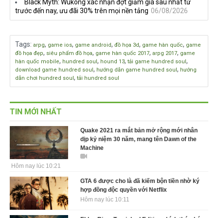
Black Myth: Wukong xác nhận đợt giảm giá sâu nhất từ
trước đến nay, ưu đãi 30% trên mọi nền tảng
06/08/2026
Tags
:
,
,
,
,
,
arpg
game ios
game android
đồ họa 3d
game hàn quốc
game
,
,
,
,
đồ họa đẹp
siêu phẩm đồ họa
game hàn quốc 2017
arpg 2017
game
,
,
,
,
hàn quốc mobile
hundred soul
hound 13
tải game hundred soul
,
,
download game hundred soul
hướng dẫn game hundred soul
hướng
,
dẫn chơi hundred soul
tải hundred soul
TIN MỚI NHẤT
Quake 2021 ra mắt bản mở rộng mới nhân
dịp kỷ niệm 30 năm, mang tên Dawn of the
Machine
Hôm nay lúc 10:21
GTA 6 được cho là đã kiếm bộn tiền nhờ ký
hợp đồng độc quyền với Netflix
Hôm nay lúc 10:11