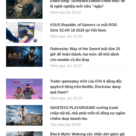
Elden Ring: Tarnished Edition chính thức hé
lộ nghề nghiệp mới siêu "ngầu"
Hôm nay lúc 09:31
ASUS Republic of Gamers ra mắt ROG
Strix SCAR 18 2026 tại Việt Nam
Hôm qua, lúc 10:34
Onimusha: Way of the Sword mất tầm 20
giờ để hoàn thành, hai mức độ khó dành
cho newbie và lão làng
Hôm qua, lúc 10:27
Trailer gameplay mới của GTA 6 đăng độc
quyền 6 tiếng trên Netflix, Rockstar đang
quá tham?
Hôm qua, lúc 10:15
GIANTESS PLAYGROUND vướng tranh
chấp nội bộ, nhà phát triển tố đồng sự ngầm
chiếm đoạt doanh thu
Thứ năm lúc 08:50
Black Myth: Wukong xác nhận đợt giảm giá