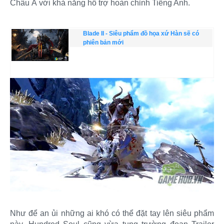
Châu Á với khả năng hỗ trợ hoàn chỉnh Tiếng Anh.
Blade II - Siêu phẩm đồ họa xứ Hàn sẽ có
phiên bản mới
Như để an ủi những ai khó có thể đặt tay lên siêu phẩm