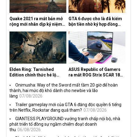
Quake 2021 ra mắt bản mở
GTA 6 được cho là đã kiếm
rộng mới nhân dịp kỷ niệm
bộn tiền nhờ ký hợp đồng
30 năm, mang tên Dawn of
độc quyền với Netflix
the Machine
Elden Ring: Tarnished
ASUS Republic of Gamers
Edition chính thức hé lộ
ra mắt ROG Strix SCAR 18
nghề nghiệp mới siêu "ngầu"
2026 tại Việt Nam
Onimusha: Way of the Sword mất tầm 20 giờ để hoàn
thành, hai mức độ khó dành cho newbie và lão
làng
07/08/2026
Trailer gameplay mới của GTA 6 đăng độc quyền 6 tiếng
trên Netflix, Rockstar đang quá tham?
07/08/2026
GIANTESS PLAYGROUND vướng tranh chấp nội bộ, nhà
phát triển tố đồng sự ngầm chiếm đoạt doanh
thu
06/08/2026