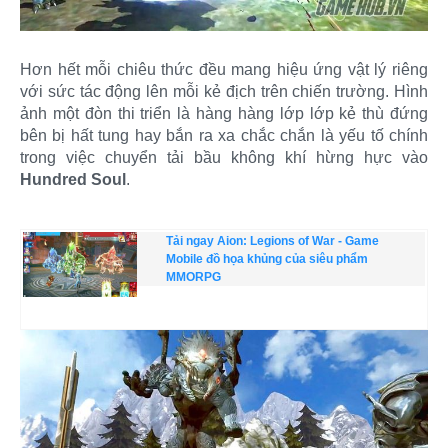
Hơn hết mỗi chiêu thức đều mang hiệu ứng vật lý riêng
với sức tác động lên mỗi kẻ địch trên chiến trường. Hình
ảnh một đòn thi triển là hàng hàng lớp lớp kẻ thù đứng
bên bị hất tung hay bắn ra xa chắc chắn là yếu tố chính
trong việc chuyển tải bầu không khí hừng hực vào
Hundred Soul
.
Tải ngay Aion: Legions of War - Game
Mobile đồ họa khủng của siêu phẩm
MMORPG