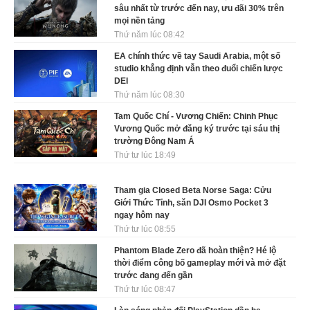
sâu nhất từ trước đến nay, ưu đãi 30% trên
mọi nền tảng
Thứ năm lúc 08:42
EA chính thức về tay Saudi Arabia, một số
studio khẳng định vẫn theo đuổi chiến lược
DEI
Thứ năm lúc 08:30
Tam Quốc Chí - Vương Chiến: Chinh Phục
Vương Quốc mở đăng ký trước tại sáu thị
trường Đông Nam Á
Thứ tư lúc 18:49
Tham gia Closed Beta Norse Saga: Cửu
Giới Thức Tỉnh, săn DJI Osmo Pocket 3
ngay hôm nay
Thứ tư lúc 08:55
Phantom Blade Zero đã hoàn thiện? Hé lộ
thời điểm công bố gameplay mới và mở đặt
trước đang đến gần
Thứ tư lúc 08:47