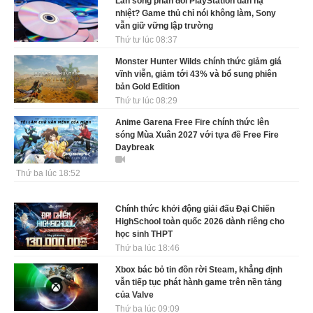
Làn sóng phản đối PlayStation dần hạ
nhiệt? Game thủ chỉ nói không làm, Sony
vẫn giữ vững lập trường
Thứ tư lúc 08:37
Monster Hunter Wilds chính thức giảm giá
vĩnh viễn, giảm tới 43% và bổ sung phiên
bản Gold Edition
Thứ tư lúc 08:29
Anime Garena Free Fire chính thức lên
sóng Mùa Xuân 2027 với tựa đề Free Fire
Daybreak
Thứ ba lúc 18:52
Chính thức khởi động giải đấu Đại Chiến
HighSchool toàn quốc 2026 dành riêng cho
học sinh THPT
Thứ ba lúc 18:46
Xbox bác bỏ tin đồn rời Steam, khẳng định
vẫn tiếp tục phát hành game trên nền tảng
của Valve
Thứ ba lúc 09:09