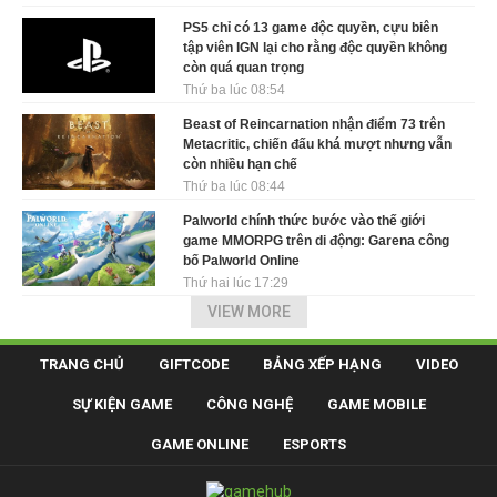
PS5 chỉ có 13 game độc quyền, cựu biên
tập viên IGN lại cho rằng độc quyền không
còn quá quan trọng
Thứ ba lúc 08:54
Beast of Reincarnation nhận điểm 73 trên
Metacritic, chiến đấu khá mượt nhưng vẫn
còn nhiều hạn chế
Thứ ba lúc 08:44
Palworld chính thức bước vào thế giới
game MMORPG trên di động: Garena công
bố Palworld Online
Thứ hai lúc 17:29
VIEW MORE
TRANG CHỦ
GIFTCODE
BẢNG XẾP HẠNG
VIDEO
SỰ KIỆN GAME
CÔNG NGHỆ
GAME MOBILE
GAME ONLINE
ESPORTS