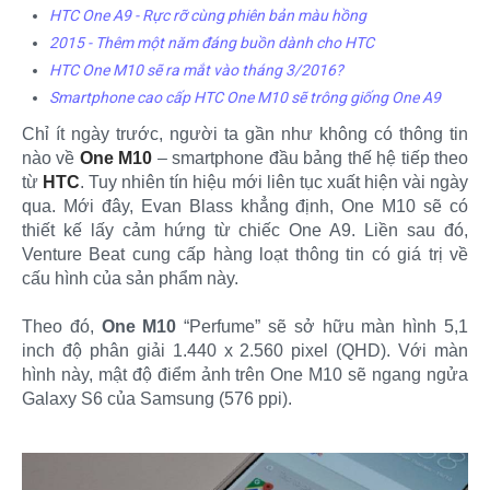
HTC One A9 - Rực rỡ cùng phiên bản màu hồng
2015 - Thêm một năm đáng buồn dành cho HTC
HTC One M10 sẽ ra mắt vào tháng 3/2016?
Smartphone cao cấp HTC One M10 sẽ trông giống One A9
Chỉ ít ngày trước, người ta gần như không có thông tin
nào về
One M10
– smartphone đầu bảng thế hệ tiếp theo
từ
HTC
. Tuy nhiên tín hiệu mới liên tục xuất hiện vài ngày
qua. Mới đây, Evan Blass khẳng định, One M10 sẽ có
thiết kế lấy cảm hứng từ chiếc One A9. Liền sau đó,
Venture Beat cung cấp hàng loạt thông tin có giá trị về
cấu hình của sản phẩm này.
Theo đó,
One M10
“Perfume” sẽ sở hữu màn hình 5,1
inch độ phân giải 1.440 x 2.560 pixel (QHD). Với màn
hình này, mật độ điểm ảnh trên One M10 sẽ ngang ngửa
Galaxy S6 của Samsung (576 ppi).​