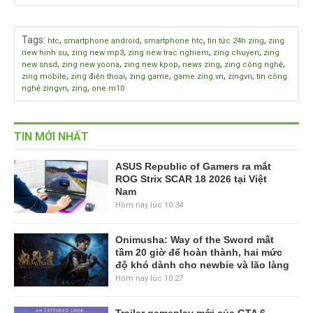
Tags
:
,
,
,
,
htc
smartphone android
smartphone htc
tin tức 24h zing
zing
,
,
,
,
new hinh su
zing new mp3
zing new trac nghiem
zing chuyen
zing
,
,
,
,
,
new snsd
zing new yoona
zing new kpop
news zing
zing công nghệ
,
,
,
,
,
zing mobile
zing điện thoại
zing game
game.zing.vn
zingvn
tin công
,
,
nghệ zingvn
zing
one m10
TIN MỚI NHẤT
ASUS Republic of Gamers ra mắt
ROG Strix SCAR 18 2026 tại Việt
Nam
Hôm nay lúc 10:34
Onimusha: Way of the Sword mất
tầm 20 giờ để hoàn thành, hai mức
độ khó dành cho newbie và lão làng
Hôm nay lúc 10:27