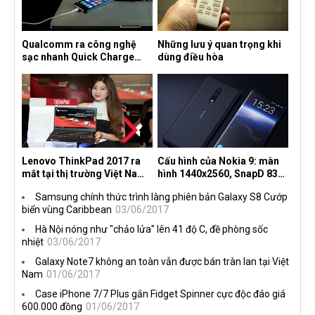
Qualcomm ra công nghệ
Những lưu ý quan trọng khi
sạc nhanh Quick Charge
dùng điều hòa
4.0+
Lenovo ThinkPad 2017 ra
Cấu hình của Nokia 9: màn
mắt tại thị trường Việt Nam,
hình 1440x2560, SnapD 835,
giá từ 27 triệu đồng
camera kép 13MP, 4G RAM
Samsung chính thức trình làng phiên bản Galaxy S8 Cướp
biển vùng Caribbean
03/06/2017
Hà Nội nóng như "chảo lửa" lên 41 độ C, đề phòng sốc
nhiệt
03/06/2017
Galaxy Note7 không an toàn vẫn được bán tràn lan tại Việt
Nam
01/06/2017
Case iPhone 7/7 Plus gắn Fidget Spinner cực độc đáo giá
600.000 đồng
01/06/2017