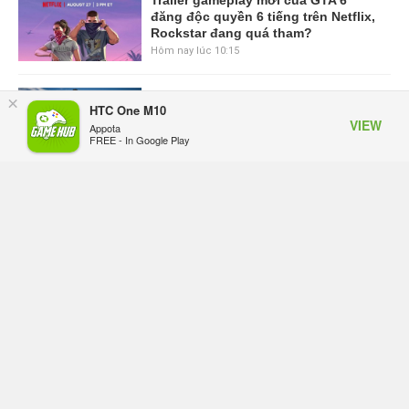
Trailer gameplay mới của GTA 6
đăng độc quyền 6 tiếng trên Netflix,
Rockstar đang quá tham?
Hôm nay lúc 10:15
GIANTESS PLAYGROUND vướng
×
HTC One M10
tranh chấp nội bộ, nhà phát triển tố
VIEW
Appota
đồng sự ngầm chiếm đoạt doanh
FREE - In Google Play
thu
Hôm qua, lúc 08:50
Black Myth: Wukong xác nhận đợt
giảm giá sâu nhất từ trước đến nay,
ưu đãi 30% trên mọi nền tảng
Hôm qua, lúc 08:42
EA chính thức về tay Saudi Arabia,
một số studio khẳng định vẫn theo
đuổi chiến lược DEI
Hôm qua, lúc 08:30