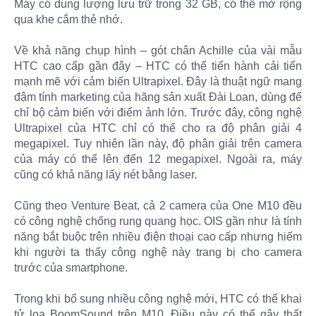
Máy có dung lượng lưu trữ trong 32 GB, có thể mở rộng
qua khe cắm thẻ nhớ.
Về khả năng chụp hình – gót chân Achille của vài mẫu
HTC cao cấp gần đây – HTC có thể tiến hành cải tiến
mạnh mẽ với cảm biến Ultrapixel. Đây là thuật ngữ mang
đậm tính marketing của hãng sản xuất Đài Loan, dùng để
chỉ bộ cảm biến với điểm ảnh lớn. Trước đây, công nghệ
Ultrapixel của HTC chỉ có thể cho ra độ phân giải 4
megapixel. Tuy nhiên lần này, độ phân giải trên camera
của máy có thể lên đến 12 megapixel. Ngoài ra, máy
cũng có khả năng lấy nét bằng laser.
Cũng theo Venture Beat, cả 2 camera của One M10 đều
có công nghệ chống rung quang học. OIS gần như là tính
năng bắt buộc trên nhiều điện thoại cao cấp nhưng hiếm
khi người ta thấy công nghệ này trang bị cho camera
trước của smartphone.
Trong khi bổ sung nhiều công nghệ mới, HTC có thể khai
tử loa BoomSound trên M10. Điều này có thể gây thất