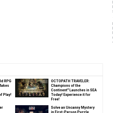
ld RPG
OCTOPATH TRAVELER:
Makes
Champions of the
Continent" Launches in SEA
f Play!
Today! Experience it for
Free!
er
Solve an Uncanny Mystery
in First-Person Puzzle