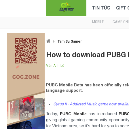
TIN TỨC
GIFT
MOBILE
GAME ONL
Tâm Sự Gamer
How to download PUBG 
Vân Anh Lê
PUBG Mobile Beta has been officially rel
language support.
Cytus II - Addicted Music game now availa
Today,
has introduced
PUBG Mobile
PUB
giving global gaming community opportunit
for Vietnam area, so it's hard for you to ac