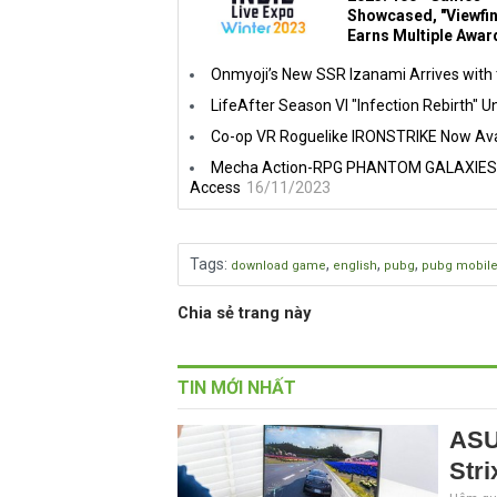
Showcased, "Viewfi
Earns Multiple Awar
Onmyoji’s New SSR Izanami Arrives with t
LifeAfter Season VI "Infection Rebirth" U
Co-op VR Roguelike IRONSTRIKE Now Ava
Mecha Action-RPG PHANTOM GALAXIES™ i
Access
16/11/2023
Tags
:
,
,
,
download game
english
pubg
pubg mobil
Chia sẻ trang này
TIN MỚI NHẤT
ASU
Stri