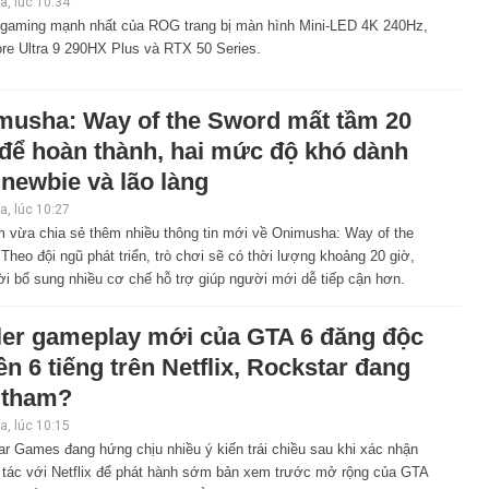
, lúc 10:34
 gaming mạnh nhất của ROG trang bị màn hình Mini-LED 4K 240Hz,
ore Ultra 9 290HX Plus và RTX 50 Series.
musha: Way of the Sword mất tầm 20
 để hoàn thành, hai mức độ khó dành
newbie và lão làng
, lúc 10:27
 vừa chia sẻ thêm nhiều thông tin mới về Onimusha: Way of the
Theo đội ngũ phát triển, trò chơi sẽ có thời lượng khoảng 20 giờ,
i bổ sung nhiều cơ chế hỗ trợ giúp người mới dễ tiếp cận hơn.
iler gameplay mới của GTA 6 đăng độc
n 6 tiếng trên Netflix, Rockstar đang
 tham?
, lúc 10:15
r Games đang hứng chịu nhiều ý kiến trái chiều sau khi xác nhận
 tác với Netflix để phát hành sớm bản xem trước mở rộng của GTA