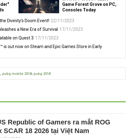
nder"
Game Forest Grove on PC,
ds
Consoles Today
he Divinity's Doom Event!
22/11/2023
nleashes a New Era of Survival
17/11/2023
ilable on Quest 3
17/11/2023
s out now on Steam and Epic Games Store in Early
,
,
e
pubg mobile 2018
pubg 2018
S Republic of Gamers ra mắt ROG
x SCAR 18 2026 tại Việt Nam