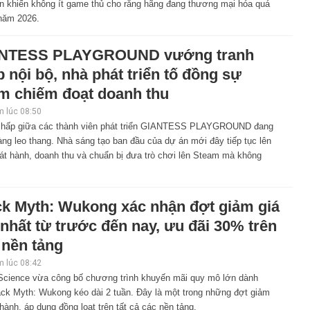
vẫn khiến không ít game thủ cho rằng hãng đang thương mại hóa quá
năm 2026.
NTESS PLAYGROUND vướng tranh
 nội bộ, nhà phát triển tố đồng sự
m chiếm đoạt doanh thu
 lúc 08:50
chấp giữa các thành viên phát triển GIANTESS PLAYGROUND đang
ng leo thang. Nhà sáng tạo ban đầu của dự án mới đây tiếp tục lên
át hành, doanh thu và chuẩn bị đưa trò chơi lên Steam mà không
ck Myth: Wukong xác nhận đợt giảm giá
nhất từ trước đến nay, ưu đãi 30% trên
 nền tảng
 lúc 08:42
cience vừa công bố chương trình khuyến mãi quy mô lớn dành
ack Myth: Wukong kéo dài 2 tuần. Đây là một trong những đợt giảm
hành, áp dụng đồng loạt trên tất cả các nền tảng.