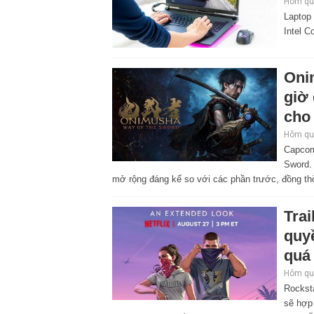
Hôm qua
Laptop
Intel C
Oni
giờ
cho 
Hôm qua
Capcom
Sword. 
mở rộng đáng kể so với các phần trước, đồng thờ
Tra
quyề
quá
Hôm qua
Rocksta
sẽ hợp