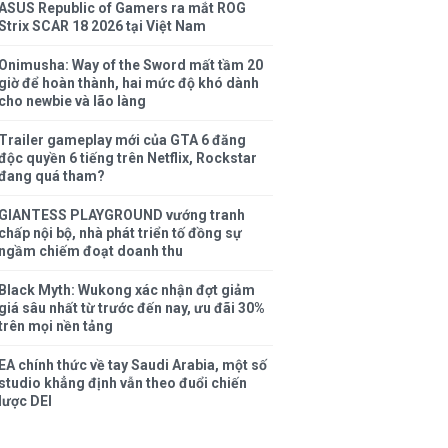
ASUS Republic of Gamers ra mắt ROG
Strix SCAR 18 2026 tại Việt Nam
Onimusha: Way of the Sword mất tầm 20
giờ để hoàn thành, hai mức độ khó dành
cho newbie và lão làng
Trailer gameplay mới của GTA 6 đăng
độc quyền 6 tiếng trên Netflix, Rockstar
đang quá tham?
GIANTESS PLAYGROUND vướng tranh
chấp nội bộ, nhà phát triển tố đồng sự
ngầm chiếm đoạt doanh thu
Black Myth: Wukong xác nhận đợt giảm
giá sâu nhất từ trước đến nay, ưu đãi 30%
trên mọi nền tảng
EA chính thức về tay Saudi Arabia, một số
studio khẳng định vẫn theo đuổi chiến
lược DEI