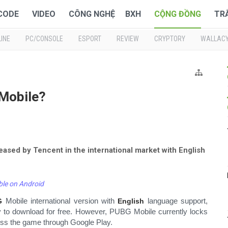
 CODE
VIDEO
CÔNG NGHỆ
BXH
CỘNG ĐỒNG
TR
INE
PC/CONSOLE
ESPORT
REVIEW
CRYPTORY
WALLAC
Mobile?
eased by Tencent in the international market with English
ble on Android
Mobile international version with
language support,
G
English
y to download for free. However, PUBG Mobile currently locks
cess the game through Google Play.