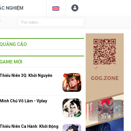
ẮC NGHIỆM
Y
QUẢNG CÁO
GAME MỚI
Thiếu Niên 3Q: Khởi Nguyên
Minh Chủ Võ Lâm - Vplay
Thiếu Niên Ca Hành: Khởi Động