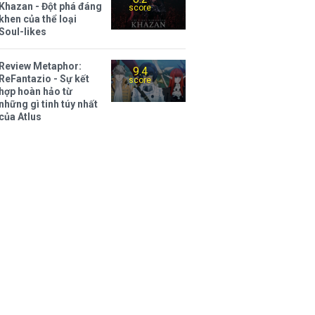
Khazan - Đột phá đáng
score
khen của thể loại
Soul-likes
Review Metaphor:
9.4
ReFantazio - Sự kết
score
hợp hoàn hảo từ
những gì tinh túy nhất
của Atlus