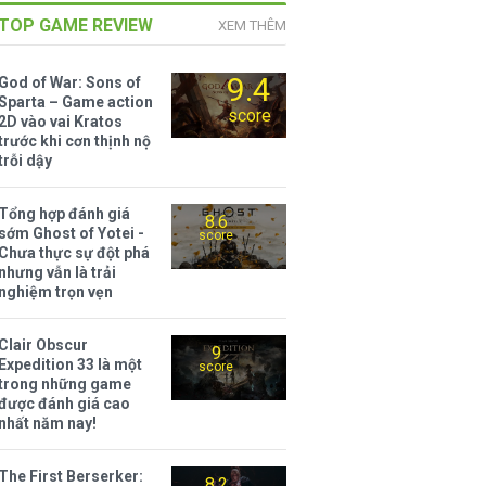
TOP GAME REVIEW
XEM THÊM
9.4
God of War: Sons of
Sparta – Game action
score
2D vào vai Kratos
trước khi cơn thịnh nộ
trỗi dậy
Tổng hợp đánh giá
8.6
sớm Ghost of Yotei -
score
Chưa thực sự đột phá
nhưng vẫn là trải
nghiệm trọn vẹn
Clair Obscur
9
Expedition 33 là một
score
trong những game
được đánh giá cao
nhất năm nay!
The First Berserker:
8.2