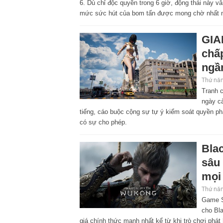
6. Dù chỉ độc quyền trong 6 giờ, động thái này 
mức sức hút của bom tấn được mong chờ nhất 
GIA
chấp
ngầ
Thứ năm
Tranh 
ngày cà
tiếng, cáo buộc cộng sự tự ý kiểm soát quyền ph
có sự cho phép.
Bla
sâu 
mọi
Thứ năm
Game S
cho Bl
giá chính thức mạnh nhất kể từ khi trò chơi phát 