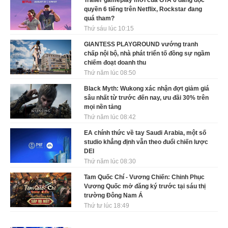
Trailer gameplay mới của GTA 6 đăng độc
quyền 6 tiếng trên Netflix, Rockstar đang
quá tham?
Thứ sáu lúc 10:15
GIANTESS PLAYGROUND vướng tranh
chấp nội bộ, nhà phát triển tố đồng sự ngầm
chiếm đoạt doanh thu
Thứ năm lúc 08:50
Black Myth: Wukong xác nhận đợt giảm giá
sâu nhất từ trước đến nay, ưu đãi 30% trên
mọi nền tảng
Thứ năm lúc 08:42
EA chính thức về tay Saudi Arabia, một số
studio khẳng định vẫn theo đuổi chiến lược
DEI
Thứ năm lúc 08:30
Tam Quốc Chí - Vương Chiến: Chinh Phục
Vương Quốc mở đăng ký trước tại sáu thị
trường Đông Nam Á
Thứ tư lúc 18:49