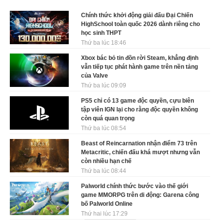
Chính thức khởi động giải đấu Đại Chiến
HighSchool toàn quốc 2026 dành riêng cho
học sinh THPT
Thứ ba lúc 18:46
Xbox bác bỏ tin đồn rời Steam, khẳng định
vẫn tiếp tục phát hành game trên nền tảng
của Valve
Thứ ba lúc 09:09
PS5 chỉ có 13 game độc quyền, cựu biên
tập viên IGN lại cho rằng độc quyền không
còn quá quan trọng
Thứ ba lúc 08:54
Beast of Reincarnation nhận điểm 73 trên
Metacritic, chiến đấu khá mượt nhưng vẫn
còn nhiều hạn chế
Thứ ba lúc 08:44
Palworld chính thức bước vào thế giới
game MMORPG trên di động: Garena công
bố Palworld Online
Thứ hai lúc 17:29