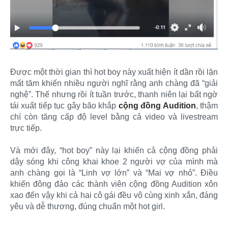
Được một thời gian thì hot boy này xuất hiện ít dần rồi lặn
mất tăm khiến nhiều người nghĩ rằng anh chàng đã “giải
nghệ”. Thế nhưng rồi ít tuần trước, thanh niên lại bất ngờ
tái xuất tiếp tục gây bão khắp
cộng đồng Audition
, thậm
chí còn tăng cấp độ level bằng cả video và livestream
trực tiếp.
Và mới đây, “hot boy” này lại khiến cả cộng đồng phải
dậy sóng khi công khai khoe 2 người vợ của mình mà
anh chàng gọi là “Linh vợ lớn” và “Mai vợ nhỏ”. Điều
khiến đông đảo các thành viên cộng đồng Audition xôn
xao đến vậy khi cả hai cô gái đều vô cùng xinh xắn, đáng
yêu và dễ thương, đúng chuẩn một hot girl.