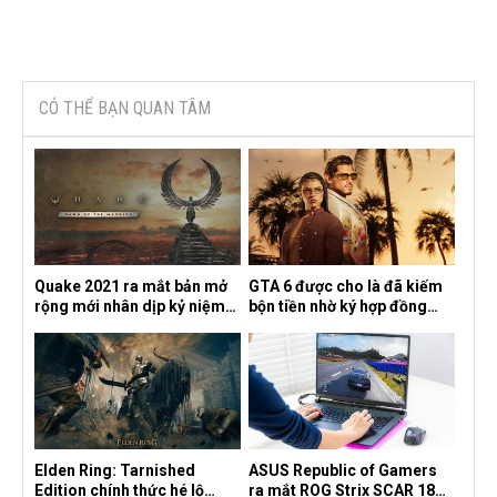
CÓ THỂ BẠN QUAN TÂM
Quake 2021 ra mắt bản mở
GTA 6 được cho là đã kiếm
rộng mới nhân dịp kỷ niệm
bộn tiền nhờ ký hợp đồng
30 năm, mang tên Dawn of
độc quyền với Netflix
the Machine
Elden Ring: Tarnished
ASUS Republic of Gamers
Edition chính thức hé lộ
ra mắt ROG Strix SCAR 18