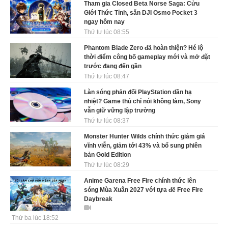
Tham gia Closed Beta Norse Saga: Cửu
Giới Thức Tỉnh, săn DJI Osmo Pocket 3
ngay hôm nay
Thứ tư lúc 08:55
Phantom Blade Zero đã hoàn thiện? Hé lộ
thời điểm công bố gameplay mới và mở đặt
trước đang đến gần
Thứ tư lúc 08:47
Làn sóng phản đối PlayStation dần hạ
nhiệt? Game thủ chỉ nói không làm, Sony
vẫn giữ vững lập trường
Thứ tư lúc 08:37
Monster Hunter Wilds chính thức giảm giá
vĩnh viễn, giảm tới 43% và bổ sung phiên
bản Gold Edition
Thứ tư lúc 08:29
Anime Garena Free Fire chính thức lên
sóng Mùa Xuân 2027 với tựa đề Free Fire
Daybreak
Thứ ba lúc 18:52