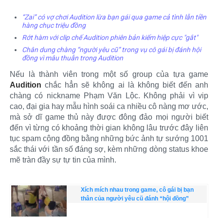
“Zai” có vợ chơi Audition lừa bạn gái qua game cả tình lẫn tiền
hàng chục triệu đồng
Rớt hàm với clip chế Audition phiên bản kiếm hiệp cực "gắt"
Chân dung chàng “người yêu cũ” trong vụ cô gái bị đánh hội
đồng vì mâu thuẫn trong Audition
Nếu là thành viên trong một số group của tựa game
Audition
chắc hẳn sẽ không ai là không biết đến anh
chàng có nickname Phạm Văn Lộc. Không phải vì vip
cao, đại gia hay mẫu hình soái ca nhiều cô nàng mơ ước,
mà sở dĩ game thủ này được đông đảo mọi người biết
đến vì từng có khoảng thời gian không lâu trước đây liên
tục spam cộng đồng bằng những bức ảnh tự sướng 1001
sắc thái với tần số đáng sợ, kèm những dòng status khoe
mẽ tràn đầy sự tự tin của mình.​
Xích mích nhau trong game, cô gái bị bạn
thân của người yêu cũ đánh “hội đồng”