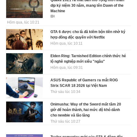
Quake 2021 ra mắt bản mở rộng mới nhân
dịp kỷ niệm 30 năm, mang tên Dawn of the
Machine
Hôm qua, lúc 10:21
GTA 6 được cho là đã kiếm bộn tiền nhờ ký
hợp đồng độc quyền với Netflix
Hôm qua, lúc 10:11
Elden Ring: Tarnished Edition chính thức hé
lộ nghề nghiệp mới siêu "ngầu"
Hôm qua, lúc 09:31
ASUS Republic of Gamers ra mắt ROG
Strix SCAR 18 2026 tại Việt Nam
Thứ sáu lúc 10:34
Onimusha: Way of the Sword mất tầm 20
giờ để hoàn thành, hai mức độ khó dành
cho newbie và lão làng
Thứ sáu lúc 10:27