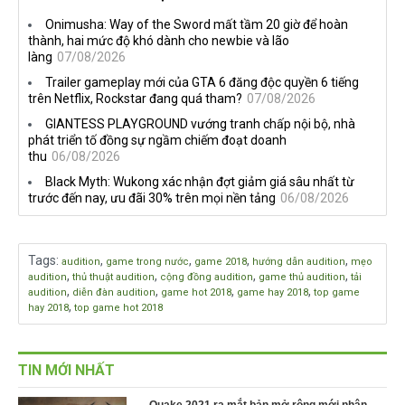
nghề nghiệp mới siêu "ngầu"
2026 tại Việt Nam
Onimusha: Way of the Sword mất tầm 20 giờ để hoàn
thành, hai mức độ khó dành cho newbie và lão
làng
07/08/2026
Trailer gameplay mới của GTA 6 đăng độc quyền 6 tiếng
trên Netflix, Rockstar đang quá tham?
07/08/2026
GIANTESS PLAYGROUND vướng tranh chấp nội bộ, nhà
phát triển tố đồng sự ngầm chiếm đoạt doanh
thu
06/08/2026
Black Myth: Wukong xác nhận đợt giảm giá sâu nhất từ
trước đến nay, ưu đãi 30% trên mọi nền tảng
06/08/2026
Tags
:
,
,
,
,
audition
game trong nước
game 2018
hướng dẫn audition
mẹo
,
,
,
,
audition
thủ thuật audition
cộng đồng audition
game thủ audition
tải
,
,
,
,
audition
diễn đàn audition
game hot 2018
game hay 2018
top game
,
hay 2018
top game hot 2018
TIN MỚI NHẤT