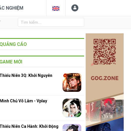
ẮC NGHIỆM
Y
QUẢNG CÁO
GAME MỚI
Thiếu Niên 3Q: Khởi Nguyên
Minh Chủ Võ Lâm - Vplay
Thiếu Niên Ca Hành: Khởi Động