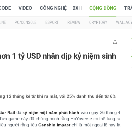
 CODE
VIDEO
CÔNG NGHỆ
BXH
CỘNG ĐỒNG
TR
INE
PC/CONSOLE
ESPORT
REVIEW
CRYPTORY
WALLAC
 hơn 1 tỷ USD nhân dịp kỷ niệm sinh
rong 12 tháng kể từ khi ra mắt, với 25% danh thu đến từ 6%
đã
vào ngày 26 tháng 4
tar Rail
kỷ niệm một năm phát hành
 Tựa game này đã chứng minh rằng HoYoverse có thể tung ra
hiều người rằng liệu
chỉ là một ngoại lệ hay là
Genshin Impact