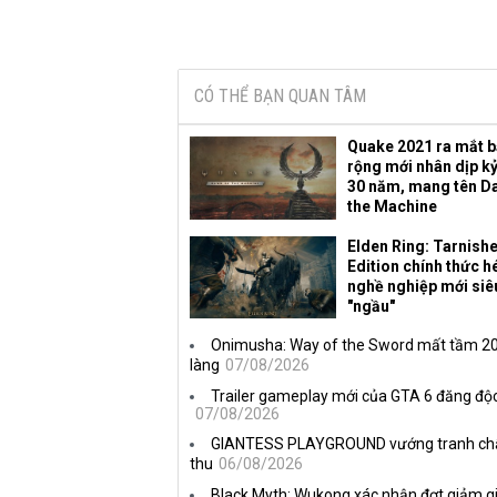
CÓ THỂ BẠN QUAN TÂM
Quake 2021 ra mắt 
rộng mới nhân dịp k
30 năm, mang tên D
the Machine
Elden Ring: Tarnish
Edition chính thức hé
nghề nghiệp mới siê
"ngầu"
Onimusha: Way of the Sword mất tầm 20 
làng
07/08/2026
Trailer gameplay mới của GTA 6 đăng độc
07/08/2026
GIANTESS PLAYGROUND vướng tranh chấp 
thu
06/08/2026
Black Myth: Wukong xác nhận đợt giảm gi