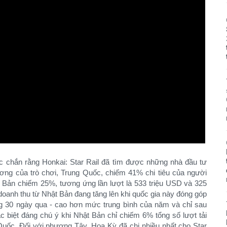
ắc chắn rằng Honkai: Star Rail đã tìm được những nhà đầu tư
ng của trò chơi, Trung Quốc, chiếm 41% chi tiêu của người
hật Bản chiếm 25%, tương ứng lần lượt là 533 triệu USD và 325
doanh thu từ Nhật Bản đang tăng lên khi quốc gia này đóng góp
ong 30 ngày qua - cao hơn mức trung bình của năm và chỉ sau
 biệt đáng chú ý khi Nhật Bản chỉ chiếm 6% tổng số lượt tải
Quốc. Đối với phương Tây, Hoa Kỳ đã chi nhiều nhất cho Star