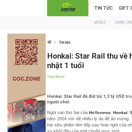
TIN TỨC
GIFT
MOBILE
GAME ONL
Tin tức
Honkai: Star Rail thu về
nhật 1 tuổi
Yaezakura
Honkai: Star Rail đã đút túi 1,3 tỷ USD t
người chơi.
Ngôi sao thứ hai của
,
HoYoverse
Honkai: S
năm 2024 với rất nhiều lý do để ăn mừng.
hai siêu phẩm liên tiếp sau hoài nghi của n
sự khởi đầu của một chuẩn mực mới.