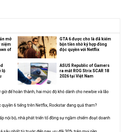
bản mở
GTA 6 được cho là đã kiếm
ỷ niệm
bộn tiền nhờ ký hợp đồng
awn of
độc quyền với Netflix
ed
ASUS Republic of Gamers
 lộ
ra mắt ROG Strix SCAR 18
u
2026 tại Việt Nam
giờ để hoàn thành, hai mức độ khó dành cho newbie và lão
 quyền 6 tiếng trên Netflix, Rockstar đang quá tham?
nội bộ, nhà phát triển tố đồng sự ngầm chiếm đoạt doanh
á sâu nhất từ trước đến nay, ưu đãi 30% trên mọi nền