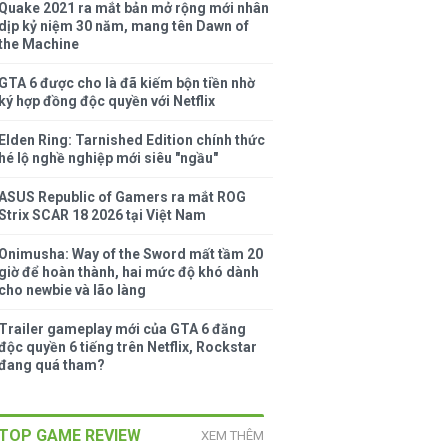
Quake 2021 ra mắt bản mở rộng mới nhân
dịp kỷ niệm 30 năm, mang tên Dawn of
the Machine
GTA 6 được cho là đã kiếm bộn tiền nhờ
ký hợp đồng độc quyền với Netflix
Elden Ring: Tarnished Edition chính thức
hé lộ nghề nghiệp mới siêu "ngầu"
ASUS Republic of Gamers ra mắt ROG
Strix SCAR 18 2026 tại Việt Nam
Onimusha: Way of the Sword mất tầm 20
giờ để hoàn thành, hai mức độ khó dành
cho newbie và lão làng
Trailer gameplay mới của GTA 6 đăng
độc quyền 6 tiếng trên Netflix, Rockstar
đang quá tham?
TOP GAME REVIEW
XEM THÊM