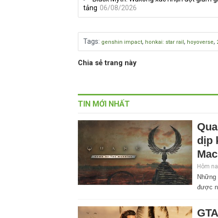
tảng
06/08/2026
Tags
:
,
,
,
genshin impact
honkai: star rail
hoyoverse
Chia sẻ trang này
TIN MỚI NHẤT
Qua
dịp
Mac
Hôm nay
Những 
được n
GTA