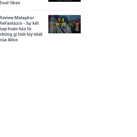
Soul-likes
Review Metaphor:
9.4
ReFantazio - Sự kết
score
hợp hoàn hảo từ
những gì tinh túy nhất
của Atlus