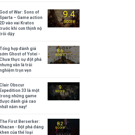
9.4
God of War: Sons of
Sparta – Game action
score
2D vào vai Kratos
trước khi cơn thịnh nộ
trỗi dậy
Tổng hợp đánh giá
8.6
sớm Ghost of Yotei -
score
Chưa thực sự đột phá
nhưng vẫn là trải
nghiệm trọn vẹn
Clair Obscur
9
Expedition 33 là một
score
trong những game
được đánh giá cao
nhất năm nay!
The First Berserker:
8.2
Khazan - Đột phá đáng
score
khen của thể loại