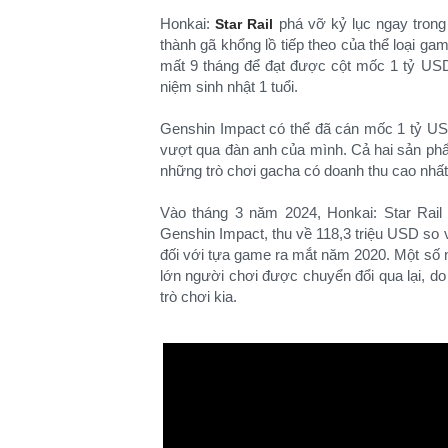
Honkai:
phá vỡ kỷ lục ngay trong
Star Rail
thành gã khổng lồ tiếp theo của thể loại ga
mất 9 tháng để đạt được cột mốc 1 tỷ USD 
niệm sinh nhật 1 tuổi.
Genshin Impact có thể đã cán mốc 1 tỷ US
vượt qua đàn anh của mình. Cả hai sản phẩm
những trò chơi gacha có doanh thu cao nhấ
Vào tháng 3 năm 2024, Honkai: Star Rail
Genshin Impact, thu về 118,3 triệu USD so v
đối với tựa game ra mắt năm 2020. Một số 
lớn người chơi được chuyển đổi qua lại, do
trò chơi kia.