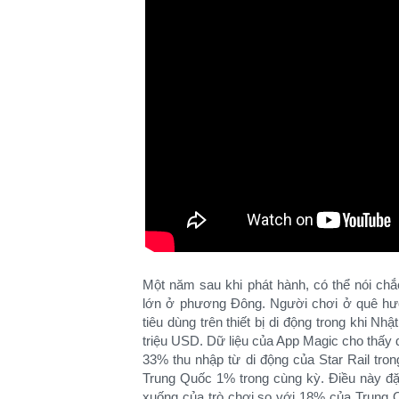
Một năm sau khi phát hành, có thể nói ch
lớn ở phương Đông. Người chơi ở quê hươ
tiêu dùng trên thiết bị di động trong khi N
triệu USD. Dữ liệu của App Magic cho thấy 
33% thu nhập từ di động của Star Rail tr
Trung Quốc 1% trong cùng kỳ. Điều này đặc
xuống của trò chơi so với 18% của Trung 