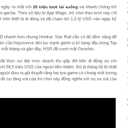
 ngày ra mắt với
và nhanh chóng trở
20 triệu lượt tải xuống
me gacha. Theo số liệu từ App Magic, trò chơi theo lượt này chỉ
trên thiết bị di động và đã chạm tới 1,3 tỷ USD vào ngày kỷ
D nhanh hơn nhưng Honkai: Star Rail vẫn có đủ tiềm năng để
 của Hoyoverse liên tục tranh giành vị trí hàng đầu trong Top
t mỗi tháng và gần đây, HSR đã vượt mặt Genshin.
 đã thực sự đạt mức doanh thu gấp đôi trên di động so với
ới 58,5 triệu USD của người tiền nhiệm. Đó là tháng tồi tệ nhất
người đưa ra giả thuyết rằng hai tựa game có chung một lượng
 đó sự tăng vọt của trò chơi này đồng nghĩa với sự sa sút của