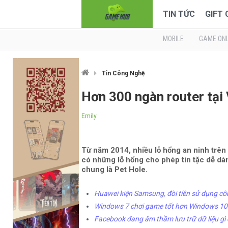
TIN TỨC
GIFT
MOBILE
GAME ONL
Tin Công Nghệ
Hơn 300 ngàn router tại
Emily
Từ năm 2014, nhiều lỗ hổng an ninh trên 
có những lỗ hổng cho phép tin tặc dễ dà
chung là Pet Hole.
Huawei kiện Samsung, đòi tiền sử dụng c
Windows 7 chơi game tốt hơn Windows 10
Facebook đang âm thầm lưu trữ dữ liệu gì