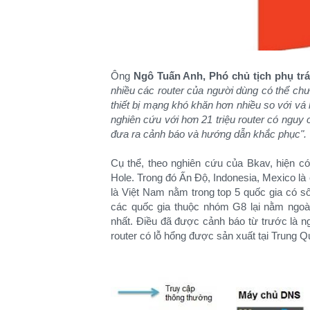
Ông
Ngô Tuấn Anh, Phó chủ tịch phụ tr
nhiều các router của người dùng có thể chưa
thiết bị mạng khó khăn hơn nhiều so với vá
nghiên cứu với hơn 21 triệu router có nguy cơ
đưa ra cảnh báo và hướng dẫn khắc phục".
Cụ thể, theo nghiên cứu của Bkav, hiện có 
Hole. Trong đó Ấn Độ, Indonesia, Mexico là
là Việt Nam nằm trong top 5 quốc gia có số 
các quốc gia thuộc nhóm G8 lại nằm ngoài
nhất. Điều đã được cảnh báo từ trước là 
router có lỗ hổng được sản xuất tại Trung Q