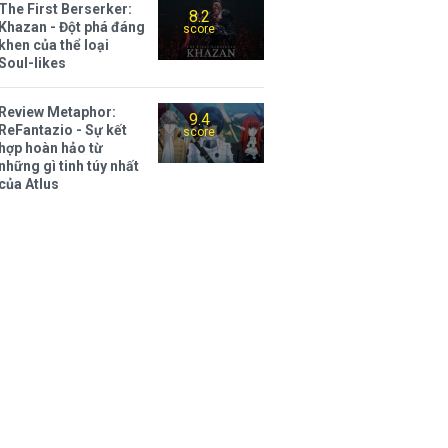
The First Berserker:
8.2
Khazan - Đột phá đáng
score
khen của thể loại
Soul-likes
Review Metaphor:
9.4
ReFantazio - Sự kết
score
hợp hoàn hảo từ
những gì tinh túy nhất
của Atlus