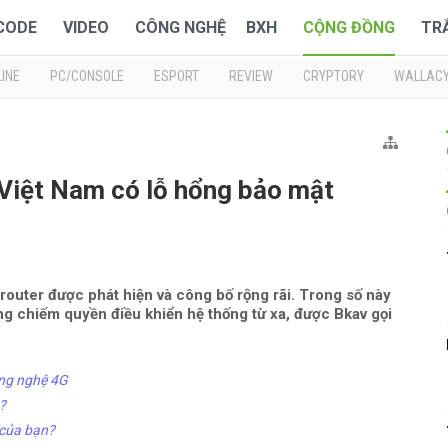
 CODE
VIDEO
CÔNG NGHỆ
BXH
CỘNG ĐỒNG
TR
INE
PC/CONSOLE
ESPORT
REVIEW
CRYPTORY
WALLAC
 Việt Nam có lỗ hổng bảo mật
router được phát hiện và công bố rộng rãi. Trong số này
ng chiếm quyền điều khiển hệ thống từ xa, được Bkav gọi
ông nghệ 4G
?
 của bạn?