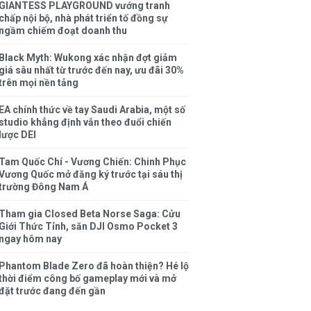
GIANTESS PLAYGROUND vướng tranh
chấp nội bộ, nhà phát triển tố đồng sự
ngầm chiếm đoạt doanh thu
Black Myth: Wukong xác nhận đợt giảm
giá sâu nhất từ trước đến nay, ưu đãi 30%
trên mọi nền tảng
EA chính thức về tay Saudi Arabia, một số
studio khẳng định vẫn theo đuổi chiến
lược DEI
Tam Quốc Chí - Vương Chiến: Chinh Phục
Vương Quốc mở đăng ký trước tại sáu thị
trường Đông Nam Á
Tham gia Closed Beta Norse Saga: Cửu
Giới Thức Tỉnh, săn DJI Osmo Pocket 3
ngay hôm nay
Phantom Blade Zero đã hoàn thiện? Hé lộ
thời điểm công bố gameplay mới và mở
đặt trước đang đến gần