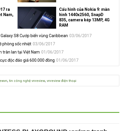
17 ra
Cấu hình của Nokia 9: màn
iệt Nam,
hình 1440x2560, SnapD
835, camera kép 13MP, 4G
RAM
n Galaxy S8 Cướp biển vùng Caribbean
03/06/2017
đề phòng sốc nhiệt
03/06/2017
 tràn lan tại Việt Nam
01/06/2017
 cực độc đáo giá 600.000 đồng
01/06/2017
,
,
iewvn
tin công nghệ vnreview
vnreview điện thoại