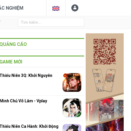
ẮC NGHIỆM
Y
QUẢNG CÁO
GAME MỚI
Thiếu Niên 3Q: Khởi Nguyên
Minh Chủ Võ Lâm - Vplay
Thiếu Niên Ca Hành: Khởi Động