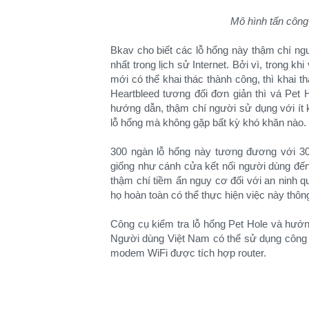
Mô hình tấn công
Bkav cho biết các lỗ hổng này thậm chí ng
nhất trong lịch sử Internet. Bởi vì, trong kh
mới có thể khai thác thành công, thì khai 
Heartbleed tương đối đơn giản thì vá Pet 
hướng dẫn, thậm chí người sử dụng với ít 
lỗ hổng mà không gặp bất kỳ khó khăn nào.
300 ngàn lỗ hổng này tương đương với 300
giống như cánh cửa kết nối người dùng đến 
thậm chí tiềm ẩn nguy cơ đối với an ninh q
họ hoàn toàn có thể thực hiện việc này thô
Công cụ kiểm tra lỗ hổng Pet Hole và hướn
Người dùng Việt Nam có thể sử dụng công 
modem WiFi được tích hợp router.