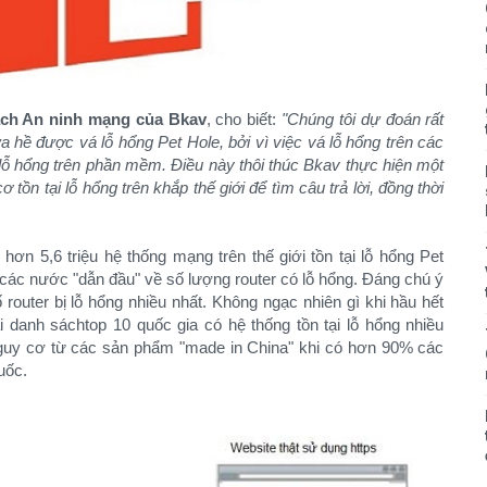
ách An ninh mạng của Bkav
, cho biết:
"Chúng tôi dự đoán rất
 hề được vá lỗ hổng Pet Hole, bởi vì việc vá lỗ hổng trên các
 lỗ hổng trên phần mềm. Điều này thôi thúc Bkav thực hiện một
 tồn tại lỗ hổng trên khắp thế giới để tìm câu trả lời, đồng thời
hơn 5,6 triệu hệ thống mạng trên thế giới tồn tại lỗ hổng Pet
 các nước "dẫn đầu" về số lượng router có lỗ hổng. Đáng chú ý
router bị lỗ hổng nhiều nhất. Không ngạc nhiên gì khi hầu hết
 danh sáchtop 10 quốc gia có hệ thống tồn tại lỗ hổng nhiều
nguy cơ từ các sản phẩm "made in China" khi có hơn 90% các
uốc.