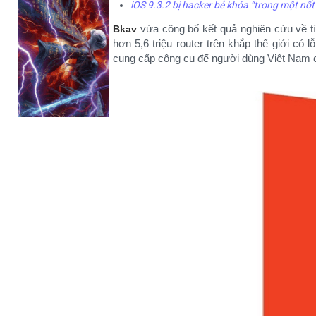
iOS 9.3.2 bị hacker bẻ khóa “trong một nốt
vừa công bố kết quả nghiên cứu về tình
Bkav
hơn 5,6 triệu router trên khắp thế giới có 
cung cấp công cụ để người dùng Việt Nam c