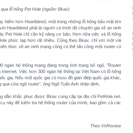
 qua lỗ hổng Pet Hole (nguồn: Bkav)
uy hiểm hơn Heartbleed, một trong những lỗ hổng bảo mật lớn
i với Heartbleed phải là người có trình độ chuyên gia về an ninh
thác Pet Hole chỉ cần kỹ năng cơ bản. Hơn nữa việc vá lỗ hổng
Hole phức tạp hơn rất nhiều. Cũng theo Bkav, chỉ với một vài
kiến thức về an ninh mạng cũng có thể tấn công một router có
 ngàn hệ thống mạng đang trong tình trạng bỏ ngỏ. "Router
Internet. Việc hơn 300 ngàn hệ thống tại Việt Nam có lỗ hổng
uốc gia. Nếu một quốc gia có mưu đồ gián điệp quốc gia khác,
ng qua cửa ngõ router", ông Ngô Tuấn Anh nhận định.
g dẫn khắc phục được Bkav cung cấp tại địa chỉ PetHole.net.
cụ này để kiểm tra hệ thống router của mình, bao gồm cả các
Theo VnReview