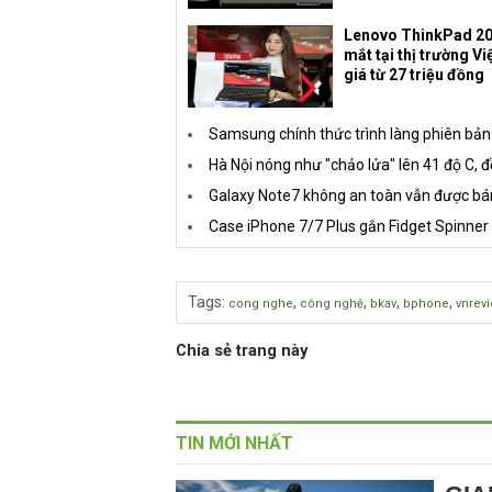
Lenovo ThinkPad 20
mắt tại thị trường V
giá từ 27 triệu đồng
Samsung chính thức trình làng phiên bả
Hà Nội nóng như "chảo lửa" lên 41 độ C, 
Galaxy Note7 không an toàn vẫn được bán
Case iPhone 7/7 Plus gắn Fidget Spinner
Tags
:
,
,
,
,
cong nghe
công nghệ
bkav
bphone
vnrev
Chia sẻ trang này
TIN MỚI NHẤT