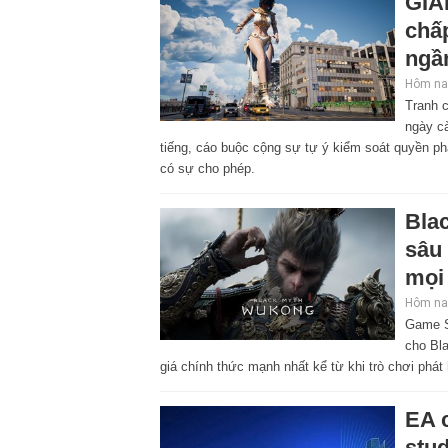
GIA
chấp
ngầ
Hôm nay
Tranh 
ngày cà
tiếng, cáo buộc cộng sự tự ý kiểm soát quyền ph
có sự cho phép.
Bla
sâu 
mọi
Hôm nay
Game S
cho Bl
giá chính thức mạnh nhất kể từ khi trò chơi phát 
EA c
stud