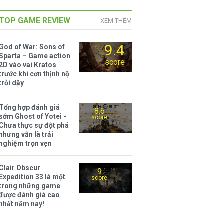
TOP GAME REVIEW
XEM THÊM
9.4
God of War: Sons of
Sparta – Game action
score
2D vào vai Kratos
trước khi cơn thịnh nộ
trỗi dậy
Tổng hợp đánh giá
8.6
sớm Ghost of Yotei -
score
Chưa thực sự đột phá
nhưng vẫn là trải
nghiệm trọn vẹn
Clair Obscur
9
Expedition 33 là một
score
trong những game
được đánh giá cao
nhất năm nay!