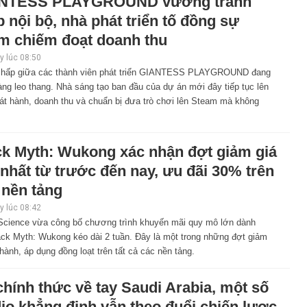
NTESS PLAYGROUND vướng tranh
 nội bộ, nhà phát triển tố đồng sự
m chiếm đoạt doanh thu
 lúc 08:50
chấp giữa các thành viên phát triển GIANTESS PLAYGROUND đang
ng leo thang. Nhà sáng tạo ban đầu của dự án mới đây tiếp tục lên
át hành, doanh thu và chuẩn bị đưa trò chơi lên Steam mà không
ck Myth: Wukong xác nhận đợt giảm giá
nhất từ trước đến nay, ưu đãi 30% trên
 nền tảng
 lúc 08:42
cience vừa công bố chương trình khuyến mãi quy mô lớn dành
ack Myth: Wukong kéo dài 2 tuần. Đây là một trong những đợt giảm
hành, áp dụng đồng loạt trên tất cả các nền tảng.
hính thức về tay Saudi Arabia, một số
io khẳng định vẫn theo đuổi chiến lược