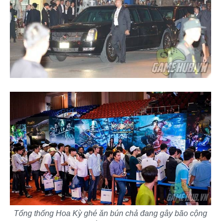
Tổng thống Hoa Kỳ ghé ăn bún chả đang gây bão cộng