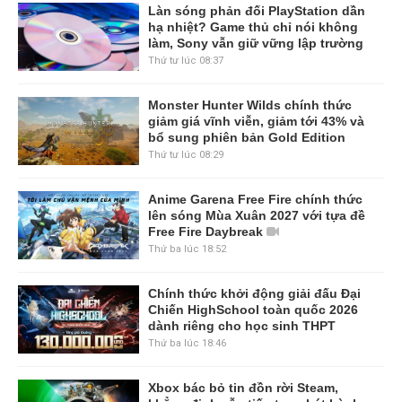
Làn sóng phản đối PlayStation dần
hạ nhiệt? Game thủ chỉ nói không
làm, Sony vẫn giữ vững lập trường
Thứ tư lúc 08:37
Monster Hunter Wilds chính thức
giảm giá vĩnh viễn, giảm tới 43% và
bổ sung phiên bản Gold Edition
Thứ tư lúc 08:29
Anime Garena Free Fire chính thức
lên sóng Mùa Xuân 2027 với tựa đề
Free Fire Daybreak
Thứ ba lúc 18:52
Chính thức khởi động giải đấu Đại
Chiến HighSchool toàn quốc 2026
dành riêng cho học sinh THPT
Thứ ba lúc 18:46
Xbox bác bỏ tin đồn rời Steam,