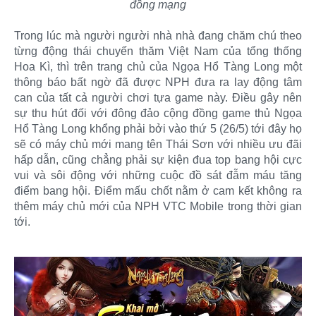
đồng mạng
Trong lúc mà người người nhà nhà đang chăm chú theo
từng động thái chuyến thăm Việt Nam của tổng thống
Hoa Kì, thì trên trang chủ của Ngọa Hổ Tàng Long một
thông báo bất ngờ đã được NPH đưa ra lay động tâm
can của tất cả người chơi tựa game này. Điều gây nên
sự thu hút đối với đông đảo cộng đồng game thủ Ngọa
Hổ Tàng Long khổng phải bởi vào thứ 5 (26/5) tới đây họ
sẽ có máy chủ mới mang tên Thái Sơn với nhiều ưu đãi
hấp dẫn, cũng chẳng phải sự kiện đua top bang hội cực
vui và sôi động với những cuộc đồ sát đẫm máu tăng
điểm bang hội. Điểm mấu chốt nằm ở cam kết không ra
thêm máy chủ mới của NPH VTC Mobile trong thời gian
tới.