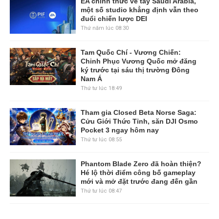
EA chính thức về tay Saudi Arabia,
một số studio khẳng định vẫn theo
đuổi chiến lược DEI
Thứ năm lúc 08:30
Tam Quốc Chí - Vương Chiến:
Chinh Phục Vương Quốc mở đăng
ký trước tại sáu thị trường Đông
Nam Á
Thứ tư lúc 18:49
Tham gia Closed Beta Norse Saga:
Cửu Giới Thức Tỉnh, săn DJI Osmo
Pocket 3 ngay hôm nay
Thứ tư lúc 08:55
Phantom Blade Zero đã hoàn thiện?
Hé lộ thời điểm công bố gameplay
mới và mở đặt trước đang đến gần
Thứ tư lúc 08:47