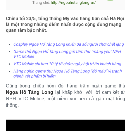
Trang chủ:
http://ngoahotanglong.vn/
Chiều tối 23/5, tổng thống Mỹ vào hàng bún chả Hà Nội
là một trong những điểm nhấn được cộng đồng mạng
quan tâm bậc nhất.
Cosplay Ngọa Hổ Tàng Long khiến đa số người chơi chết lặng
Game thủ Ngọa Hổ Tàng Long gửi tâm thư "mắng yêu" NPH
VTC Mobile
VTC Mobile chi hơn 10 tỷ tổ chức ngày hội tri ân khách hàng
Hàng nghìn game thủ Ngọa Hổ Tàng Long “đổ máu” vì tranh
giành vật phẩm bí hiểm
Cũng trong chiều hôm đó, hàng trăm ngàn game thủ
Ngọa Hổ Tàng Long
lại khấp khởi với lời cam kết từ
NPH VTC Mobile, một niềm vui hơn cả gặp mặt tổng
thống.