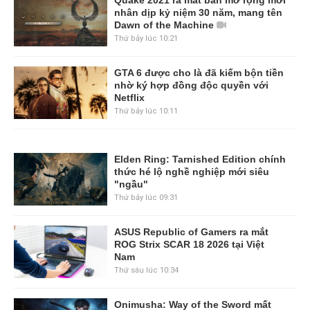
nhân dịp kỷ niệm 30 năm, mang tên
Dawn of the Machine
Thứ bảy lúc 10:21
GTA 6 được cho là đã kiếm bộn tiền
nhờ ký hợp đồng độc quyền với
Netflix
Thứ bảy lúc 10:11
Elden Ring: Tarnished Edition chính
thức hé lộ nghề nghiệp mới siêu
"ngầu"
Thứ bảy lúc 09:31
ASUS Republic of Gamers ra mắt
ROG Strix SCAR 18 2026 tại Việt
Nam
Thứ sáu lúc 10:34
Onimusha: Way of the Sword mất