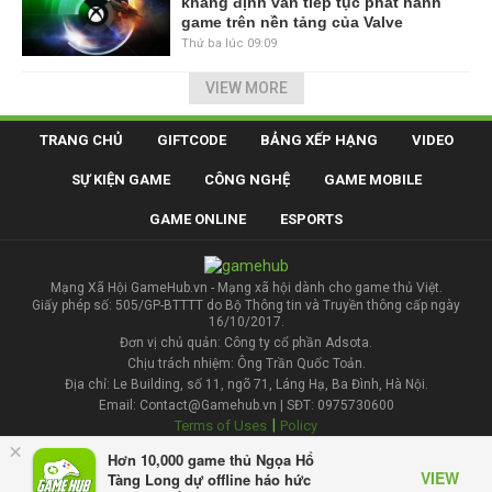
khẳng định vẫn tiếp tục phát hành
game trên nền tảng của Valve
Thứ ba lúc 09:09
VIEW MORE
TRANG CHỦ
GIFTCODE
BẢNG XẾP HẠNG
VIDEO
SỰ KIỆN GAME
CÔNG NGHỆ
GAME MOBILE
GAME ONLINE
ESPORTS
Mạng Xã Hội GameHub.vn - Mạng xã hội dành cho game thủ Việt.
Giấy phép số: 505/GP-BTTTT do Bộ Thông tin và Truyền thông cấp ngày
16/10/2017.
Đơn vị chủ quản: Công ty cổ phần Adsota.
Chịu trách nhiệm: Ông Trần Quốc Toản.
Địa chỉ: Le Building, số 11, ngõ 71, Láng Hạ, Ba Đình, Hà Nội.
Email: Contact@Gamehub.vn | SĐT: 0975730600
|
Terms of Uses
Policy
×
Hơn 10,000 game thủ Ngọa Hổ
Liên hệ đăng bài
VIEW
Tàng Long dự offline háo hức