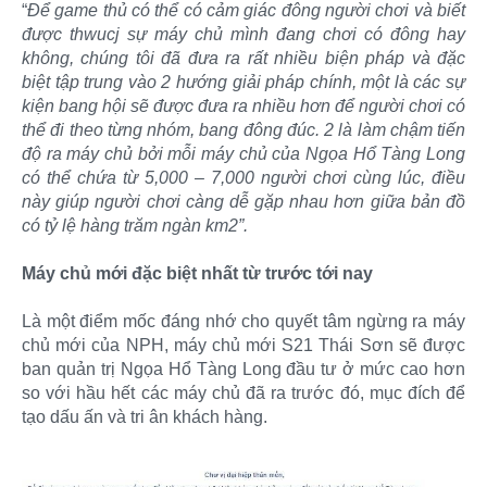
“
Để game thủ có thể có cảm giác đông người chơi và biết
được thwucj sự máy chủ mình đang chơi có đông hay
không, chúng tôi đã đưa ra rất nhiều biện pháp và đặc
biệt tập trung vào 2 hướng giải pháp chính, một là các sự
kiện bang hội sẽ được đưa ra nhiều hơn để người chơi có
thể đi theo từng nhóm, bang đông đúc. 2 là làm chậm tiến
độ ra máy chủ bởi mỗi máy chủ của Ngọa Hổ Tàng Long
có thể chứa từ 5,000 – 7,000 người chơi cùng lúc, điều
này giúp người chơi càng dễ gặp nhau hơn giữa bản đồ
có tỷ lệ hàng trăm ngàn km2”.
Máy chủ mới đặc biệt nhất từ trước tới nay
Là một điểm mốc đáng nhớ cho quyết tâm ngừng ra máy
chủ mới của NPH, máy chủ mới S21 Thái Sơn sẽ được
ban quản trị Ngọa Hổ Tàng Long đầu tư ở mức cao hơn
so với hầu hết các máy chủ đã ra trước đó, mục đích để
tạo dấu ấn và tri ân khách hàng.​