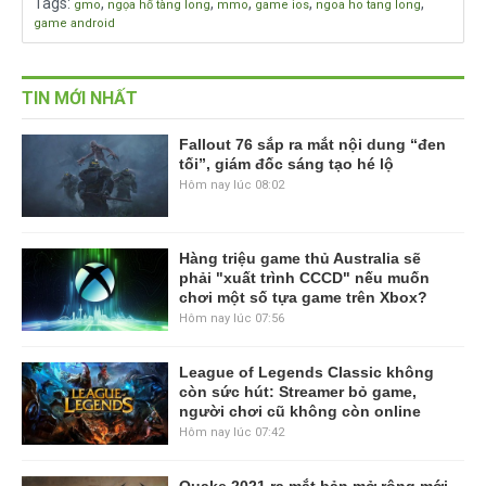
Tags
:
,
,
,
,
,
gmo
ngọa hổ tàng long
mmo
game ios
ngoa ho tang long
game android
TIN MỚI NHẤT
Fallout 76 sắp ra mắt nội dung “đen
tối”, giám đốc sáng tạo hé lộ
Hôm nay lúc 08:02
Hàng triệu game thủ Australia sẽ
phải "xuất trình CCCD" nếu muốn
chơi một số tựa game trên Xbox?
Hôm nay lúc 07:56
League of Legends Classic không
còn sức hút: Streamer bỏ game,
người chơi cũ không còn online
Hôm nay lúc 07:42
Quake 2021 ra mắt bản mở rộng mới