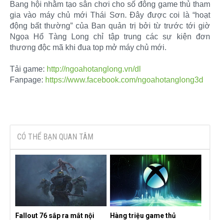
Bang hội nhằm tạo sân chơi cho số đông game thủ tham
gia vào máy chủ mới Thái Sơn. Đây được coi là “hoạt
động bất thường” của Ban quản trị bởi từ trước tới giờ
Ngọa Hổ Tàng Long chỉ tập trung các sự kiện đơn
thương độc mã khi đua top mở máy chủ mới.
Tải game:
http://ngoahotanglong.vn/dl
Fanpage:
https://www.facebook.com/ngoahotanglong3d
​
CÓ THỂ BẠN QUAN TÂM
Fallout 76 sắp ra mắt nội
Hàng triệu game thủ