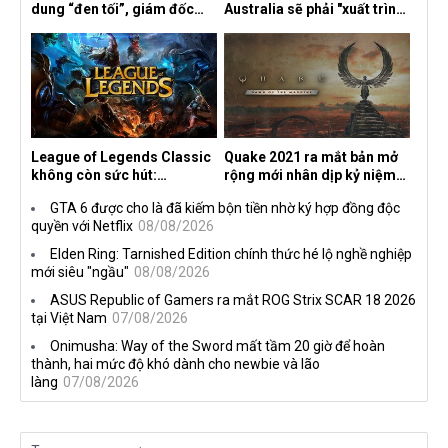
dung “đen tối”, giám đốc
Australia sẽ phải "xuất trình
sáng tạo hé lộ
CCCD" nếu muốn chơi một
số tựa game trên Xbox?
League of Legends Classic
Quake 2021 ra mắt bản mở
không còn sức hút:
rộng mới nhân dịp kỷ niệm
Streamer bỏ game, người
30 năm, mang tên Dawn of
GTA 6 được cho là đã kiếm bộn tiền nhờ ký hợp đồng độc
chơi cũ không còn online
the Machine
quyền với Netflix
08/08/2026
Elden Ring: Tarnished Edition chính thức hé lộ nghề nghiệp
mới siêu "ngầu"
08/08/2026
ASUS Republic of Gamers ra mắt ROG Strix SCAR 18 2026
tại Việt Nam
07/08/2026
Onimusha: Way of the Sword mất tầm 20 giờ để hoàn
thành, hai mức độ khó dành cho newbie và lão
làng
07/08/2026