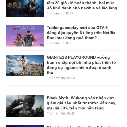
tầm 20 giờ để hoàn thành, hai mức
độ khó dành cho newbie và lão làng
Thứ sáu lúc 10:27
Trailer gameplay mới của GTA 6
đăng độc quyền 6 tiếng trên Netflix,
Rockstar đang quá tham?
Thứ sáu lúc 10:15
GIANTESS PLAYGROUND vướng
tranh chấp nội bộ, nhà phát triển tố
đồng sự ngầm chiếm đoạt doanh
thu
Thứ năm lúc 08:50
Black Myth: Wukong xác nhận đợt
giảm giá sâu nhất từ trước đến nay,
ưu đãi 30% trên mọi nền tảng
Thứ năm lúc 08:42