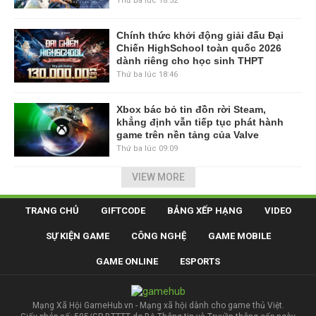
Thứ ba lúc 18:52
Chính thức khởi động giải đấu Đại
Chiến HighSchool toàn quốc 2026
dành riêng cho học sinh THPT
Thứ ba lúc 18:46
Xbox bác bỏ tin đồn rời Steam,
khẳng định vẫn tiếp tục phát hành
game trên nền tảng của Valve
Thứ ba lúc 09:09
VIEW MORE
TRANG CHỦ
GIFTCODE
BẢNG XẾP HẠNG
VIDEO
SỰ KIỆN GAME
CÔNG NGHỆ
GAME MOBILE
GAME ONLINE
ESPORTS
Mạng Xã Hội GameHub.vn - Mạng xã hội dành cho game thủ Việt.