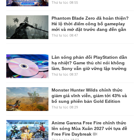
Thứ tư lúc 08:55
Phantom Blade Zero đã hoàn thiện?
Hé lộ thời điểm công bố gameplay
mới và mở đặt trước đang đến gần
Thứ tư lúc 08:47
Làn sóng phản đối PlayStation dần
hạ nhiệt? Game thủ chỉ nói không
làm, Sony vẫn giữ vững lập trường
Thứ tư lúc 08:37
Monster Hunter Wilds chính thức
giảm giá vĩnh viễn, giảm tới 43% và
bổ sung phiên bản Gold Edition
Thứ tư lúc 08:29
Anime Garena Free Fire chính thức
lên sóng Mùa Xuân 2027 với tựa đề
Free Fire Daybreak