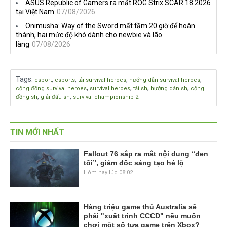
ASUS Republic of Gamers ra mắt ROG Strix SCAR 18 2026
tại Việt Nam
07/08/2026
Onimusha: Way of the Sword mất tầm 20 giờ để hoàn
thành, hai mức độ khó dành cho newbie và lão
làng
07/08/2026
Tags
:
,
,
,
,
esport
esports
tải survival heroes
hướng dẫn survival heroes
,
,
,
,
cộng đồng survival heroes
survival heroes
tải sh
hướng dẫn sh
cộng
,
,
đồng sh
giải đấu sh
survival championship 2
TIN MỚI NHẤT
Fallout 76 sắp ra mắt nội dung “đen
tối”, giám đốc sáng tạo hé lộ
Hôm nay lúc 08:02
Hàng triệu game thủ Australia sẽ
phải "xuất trình CCCD" nếu muốn
chơi một số tựa game trên Xbox?