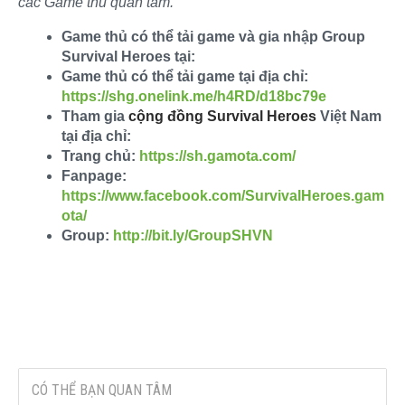
các Game thủ quan tâm.
Game thủ có thể tải game và gia nhập Group
Survival Heroes tại:
Game thủ có thể tải game tại địa chỉ:
https://shg.onelink.me/h4RD/d18bc79e
Tham gia
cộng đồng Survival Heroes
Việt Nam
tại địa chỉ:
Trang chủ:
https://sh.gamota.com/
Fanpage:
https://www.facebook.com/SurvivalHeroes.gam
ota/
Group:
http://bit.ly/GroupSHVN
CÓ THỂ BẠN QUAN TÂM