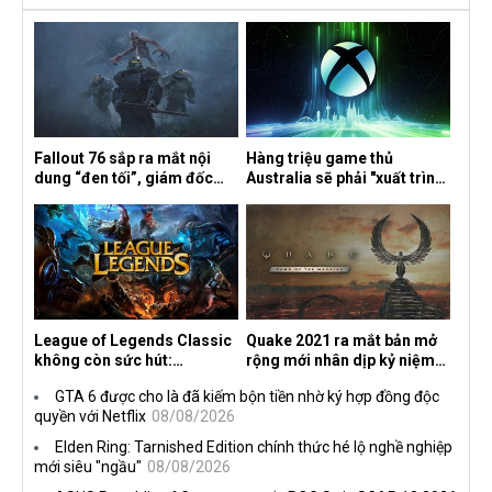
Fallout 76 sắp ra mắt nội
Hàng triệu game thủ
dung “đen tối”, giám đốc
Australia sẽ phải "xuất trình
sáng tạo hé lộ
CCCD" nếu muốn chơi một
số tựa game trên Xbox?
League of Legends Classic
Quake 2021 ra mắt bản mở
không còn sức hút:
rộng mới nhân dịp kỷ niệm
Streamer bỏ game, người
30 năm, mang tên Dawn of
GTA 6 được cho là đã kiếm bộn tiền nhờ ký hợp đồng độc
chơi cũ không còn online
the Machine
quyền với Netflix
08/08/2026
Elden Ring: Tarnished Edition chính thức hé lộ nghề nghiệp
mới siêu "ngầu"
08/08/2026