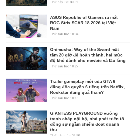
Thứ bảy lúc 09:31
ASUS Republic of Gamers ra mắt
ROG Strix SCAR 18 2026 tại Việt
Nam
Thứ sáu lúc 10:34
Onimusha: Way of the Sword mất
tầm 20 giờ để hoàn thành, hai mức
độ khó dành cho newbie và lão làng
Thứ sáu lúc 10:27
Trailer gameplay mới của GTA 6
đăng độc quyền 6 tiếng trên Netflix,
Rockstar đang quá tham?
Thứ sáu lúc 10:15
GIANTESS PLAYGROUND vướng
tranh chấp nội bộ, nhà phát triển tố
đồng sự ngầm chiếm đoạt doanh
thu
Thứ năm lúc 08:50