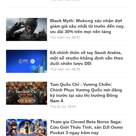
Black Myth: Wukong xác nhận đợt
giảm giá sâu nhất từ trước đến nay,
ưu đãi 30% trên mọi nền tảng
Thứ năm lúc 08:42
EA chính thức về tay Saudi Arabia,
một số studio khẳng định vẫn theo
đuổi chiến lược DEI
Thứ năm lúc 08:30
Tam Quốc Chí - Vương Chiến:
Chinh Phục Vương Quốc mở đăng
ký trước tại sáu thị trường Đông
Nam Á
Thứ tư lúc 18:49
Tham gia Closed Beta Norse Saga:
Cửu Giới Thức Tỉnh, săn DJI Osmo
Pocket 3 ngay hôm nay