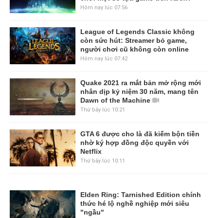
Hôm nay lúc 07:56
League of Legends Classic không
còn sức hút: Streamer bỏ game,
người chơi cũ không còn online
Hôm nay lúc 07:42
Quake 2021 ra mắt bản mở rộng mới
nhân dịp kỷ niệm 30 năm, mang tên
Dawn of the Machine
Thứ bảy lúc 10:21
GTA 6 được cho là đã kiếm bộn tiền
nhờ ký hợp đồng độc quyền với
Netflix
Thứ bảy lúc 10:11
Elden Ring: Tarnished Edition chính
thức hé lộ nghề nghiệp mới siêu
"ngầu"