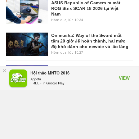
ASUS Republic of Gamers ra mắt
ROG Strix SCAR 18 2026 tại Việt
Nam
Hôm qua, lúc 10:34
Onimusha: Way of the Sword mất
tầm 20 giờ để hoàn thành, hai mức
độ khó dành cho newbie và lão làng
Hôm qua, lúc 10:27
Trailer gameplay mới của GTA 6
×
Hội thảo MNTO 2016
đăng độc quyền 6 tiếng trên Netflix,
VIEW
Appota
Rockstar đang quá tham?
FREE - In Google Play
Hôm qua, lúc 10:15
GIANTESS PLAYGROUND vướng
tranh chấp nội bộ, nhà phát triển tố
đồng sự ngầm chiếm đoạt doanh
thu
Thứ năm lúc 08:50