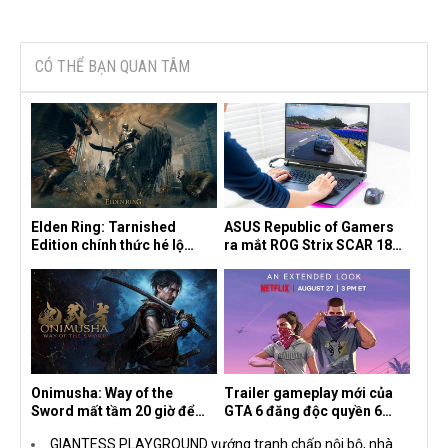
CÓ THỂ BẠN QUAN TÂM
Elden Ring: Tarnished
ASUS Republic of Gamers
Edition chính thức hé lộ
ra mắt ROG Strix SCAR 18
nghề nghiệp mới siêu "ngầu"
2026 tại Việt Nam
Onimusha: Way of the
Trailer gameplay mới của
Sword mất tầm 20 giờ để
GTA 6 đăng độc quyền 6
hoàn thành, hai mức độ khó
tiếng trên Netflix, Rockstar
GIANTESS PLAYGROUND vướng tranh chấp nội bộ, nhà
dành cho newbie và lão làng
đang quá tham?