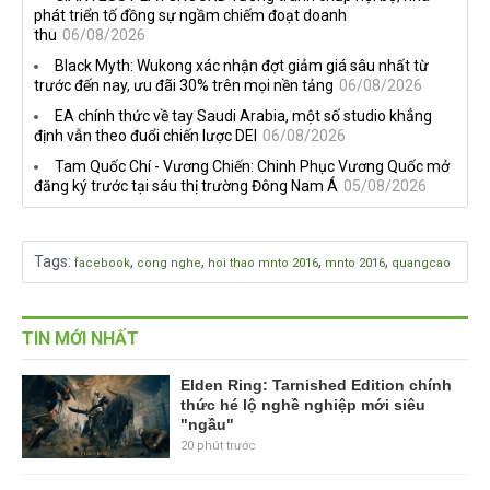
phát triển tố đồng sự ngầm chiếm đoạt doanh
thu
06/08/2026
Black Myth: Wukong xác nhận đợt giảm giá sâu nhất từ
trước đến nay, ưu đãi 30% trên mọi nền tảng
06/08/2026
EA chính thức về tay Saudi Arabia, một số studio khẳng
định vẫn theo đuổi chiến lược DEI
06/08/2026
Tam Quốc Chí - Vương Chiến: Chinh Phục Vương Quốc mở
đăng ký trước tại sáu thị trường Đông Nam Á
05/08/2026
Tags
:
,
,
,
,
facebook
cong nghe
hoi thao mnto 2016
mnto 2016
quangcao
TIN MỚI NHẤT
Elden Ring: Tarnished Edition chính
thức hé lộ nghề nghiệp mới siêu
"ngầu"
20 phút trước