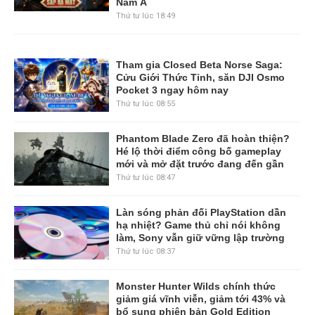
ký trước tại sáu thị trường Đông
Nam Á
Thứ tư lúc 18:49
Tham gia Closed Beta Norse Saga:
Cửu Giới Thức Tỉnh, săn DJI Osmo
Pocket 3 ngay hôm nay
Thứ tư lúc 08:55
Phantom Blade Zero đã hoàn thiện?
Hé lộ thời điểm công bố gameplay
mới và mở đặt trước đang đến gần
Thứ tư lúc 08:47
Làn sóng phản đối PlayStation dần
hạ nhiệt? Game thủ chỉ nói không
làm, Sony vẫn giữ vững lập trường
Thứ tư lúc 08:37
Monster Hunter Wilds chính thức
giảm giá vĩnh viễn, giảm tới 43% và