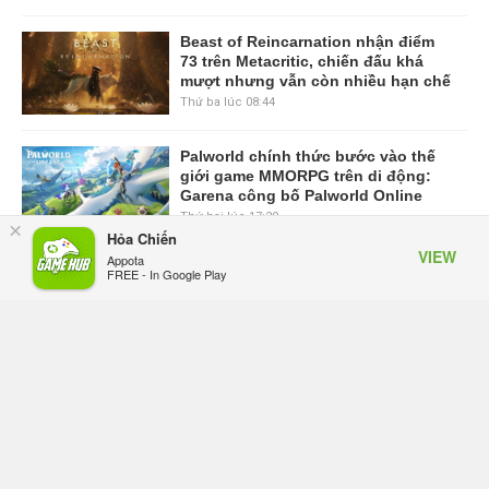
quyền không còn quá quan trọng
Thứ ba lúc 08:54
Beast of Reincarnation nhận điểm
73 trên Metacritic, chiến đấu khá
mượt nhưng vẫn còn nhiều hạn chế
Thứ ba lúc 08:44
Palworld chính thức bước vào thế
giới game MMORPG trên di động:
×
Garena công bố Palworld Online
Hỏa Chiến
VIEW
Thứ hai lúc 17:29
Appota
FREE - In Google Play
VIEW MORE
TRANG CHỦ
GIFTCODE
BẢNG XẾP HẠNG
VIDEO
SỰ KIỆN GAME
CÔNG NGHỆ
GAME MOBILE
GAME ONLINE
ESPORTS