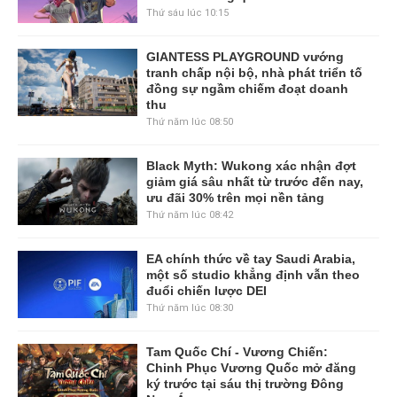
Rockstar đang quá tham?
Thứ sáu lúc 10:15
GIANTESS PLAYGROUND vướng
tranh chấp nội bộ, nhà phát triển tố
đồng sự ngầm chiếm đoạt doanh
thu
Thứ năm lúc 08:50
Black Myth: Wukong xác nhận đợt
giảm giá sâu nhất từ trước đến nay,
ưu đãi 30% trên mọi nền tảng
Thứ năm lúc 08:42
EA chính thức về tay Saudi Arabia,
một số studio khẳng định vẫn theo
đuổi chiến lược DEI
Thứ năm lúc 08:30
Tam Quốc Chí - Vương Chiến:
Chinh Phục Vương Quốc mở đăng