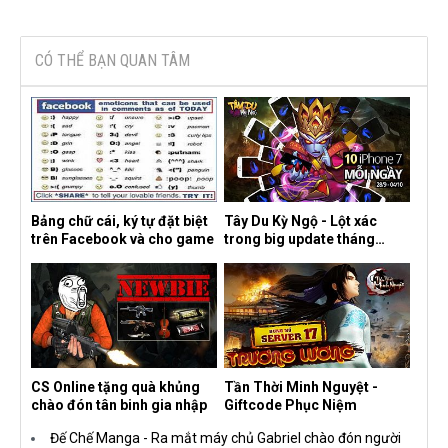
CÓ THỂ BẠN QUAN TÂM
Bảng chữ cái, ký tự đặt biệt
Tây Du Kỳ Ngộ - Lột xác
trên Facebook và cho game
trong big update tháng
10/2016
CS Online tặng quà khủng
Tần Thời Minh Nguyệt -
chào đón tân binh gia nhập
Giftcode Phục Niệm
Đế Chế Manga - Ra mắt máy chủ Gabriel chào đón người