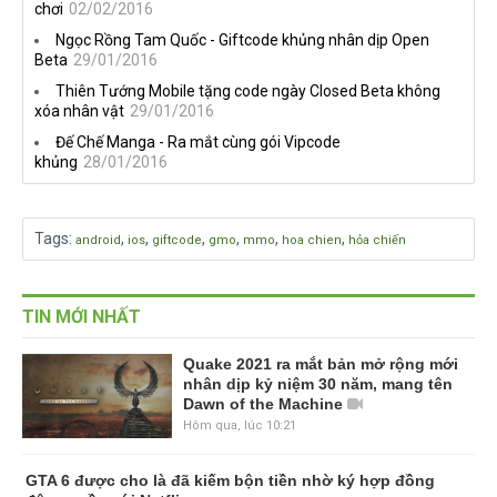
chơi
02/02/2016
Ngọc Rồng Tam Quốc - Giftcode khủng nhân dịp Open
Beta
29/01/2016
Thiên Tướng Mobile tặng code ngày Closed Beta không
xóa nhân vật
29/01/2016
Đế Chế Manga - Ra mắt cùng gói Vipcode
khủng
28/01/2016
Tags
:
,
,
,
,
,
,
android
ios
giftcode
gmo
mmo
hoa chien
hỏa chiến
TIN MỚI NHẤT
Quake 2021 ra mắt bản mở rộng mới
nhân dịp kỷ niệm 30 năm, mang tên
Dawn of the Machine
Hôm qua, lúc 10:21
GTA 6 được cho là đã kiếm bộn tiền