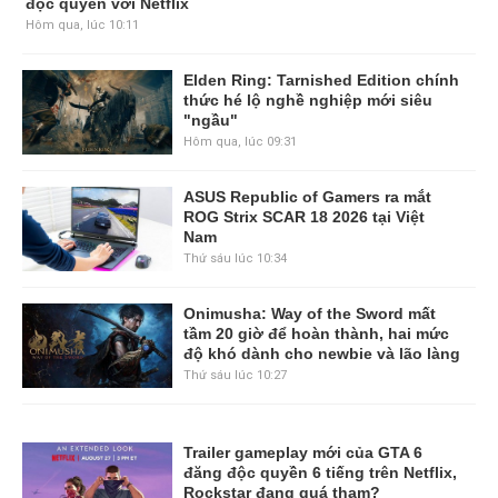
nhờ ký hợp đồng độc quyền với
Netflix
Hôm qua, lúc 10:11
Elden Ring: Tarnished Edition chính
thức hé lộ nghề nghiệp mới siêu
"ngầu"
Hôm qua, lúc 09:31
ASUS Republic of Gamers ra mắt
ROG Strix SCAR 18 2026 tại Việt
Nam
Thứ sáu lúc 10:34
Onimusha: Way of the Sword mất
tầm 20 giờ để hoàn thành, hai mức
độ khó dành cho newbie và lão làng
Thứ sáu lúc 10:27
Trailer gameplay mới của GTA 6
đăng độc quyền 6 tiếng trên Netflix,