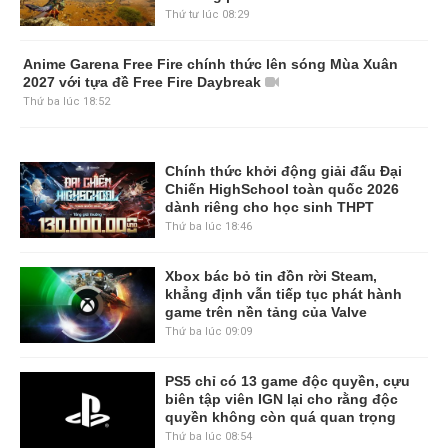
bổ sung phiên bản Gold Edition
Thứ tư lúc 08:29
Anime Garena Free Fire chính thức
lên sóng Mùa Xuân 2027 với tựa đề
Free Fire Daybreak
Thứ ba lúc 18:52
Chính thức khởi động giải đấu Đại
Chiến HighSchool toàn quốc 2026
dành riêng cho học sinh THPT
Thứ ba lúc 18:46
Xbox bác bỏ tin đồn rời Steam,
khẳng định vẫn tiếp tục phát hành
game trên nền tảng của Valve
Thứ ba lúc 09:09
PS5 chỉ có 13 game độc quyền, cựu
biên tập viên IGN lại cho rằng độc