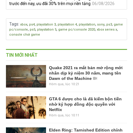
trước đến nay, ưu đãi 30% trên mọi nền tảng
06/08/2026
Tags
:
,
,
,
,
,
,
,
xbox
ps4
playstation 3
playstation 4
playstation
sony
ps3
game
,
,
,
,
,
pc/console
ps5
playstation 5
game pc/console 2020
xbox series x
console chơi game
TIN MỚI NHẤT
Quake 2021 ra mắt bản mở rộng mới
nhân dịp kỷ niệm 30 năm, mang tên
Dawn of the Machine
Hôm qua, lúc 10:21
GTA 6 được cho là đã kiếm bộn tiền
nhờ ký hợp đồng độc quyền với
Netflix
Hôm qua, lúc 10:11
Elden Ring: Tarnished Edition chính