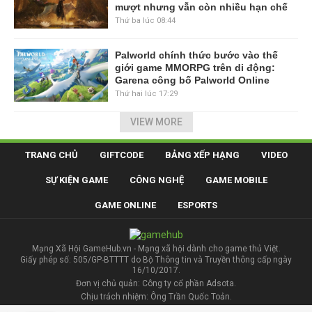
mượt nhưng vẫn còn nhiều hạn chế
Thứ ba lúc 08:44
Palworld chính thức bước vào thế
giới game MMORPG trên di động:
Garena công bố Palworld Online
Thứ hai lúc 17:29
VIEW MORE
TRANG CHỦ
GIFTCODE
BẢNG XẾP HẠNG
VIDEO
SỰ KIỆN GAME
CÔNG NGHỆ
GAME MOBILE
GAME ONLINE
ESPORTS
Mạng Xã Hội GameHub.vn - Mạng xã hội dành cho game thủ Việt.
Giấy phép số: 505/GP-BTTTT do Bộ Thông tin và Truyền thông cấp ngày
16/10/2017.
Đơn vị chủ quản: Công ty cổ phần Adsota.
Chịu trách nhiệm: Ông Trần Quốc Toản.
Địa chỉ: Le Building, số 11, ngõ 71, Láng Hạ, Ba Đình, Hà Nội.