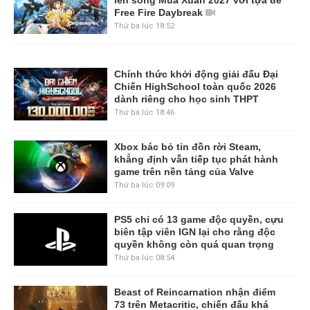
Free Fire Daybreak
Thứ ba lúc 18:52
Chính thức khởi động giải đấu Đại
Chiến HighSchool toàn quốc 2026
dành riêng cho học sinh THPT
Thứ ba lúc 18:46
Xbox bác bỏ tin đồn rời Steam,
khẳng định vẫn tiếp tục phát hành
game trên nền tảng của Valve
Thứ ba lúc 09:09
PS5 chỉ có 13 game độc quyền, cựu
biên tập viên IGN lại cho rằng độc
quyền không còn quá quan trọng
Thứ ba lúc 08:54
Beast of Reincarnation nhận điểm
73 trên Metacritic, chiến đấu khá