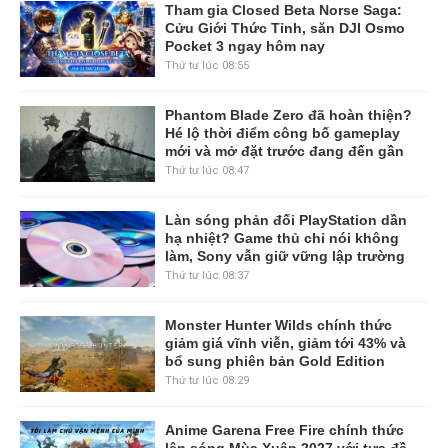
Tham gia Closed Beta Norse Saga:
Cửu Giới Thức Tỉnh, săn DJI Osmo
Pocket 3 ngay hôm nay
Thứ tư lúc 08:55
Phantom Blade Zero đã hoàn thiện?
Hé lộ thời điểm công bố gameplay
mới và mở đặt trước đang đến gần
Thứ tư lúc 08:47
Làn sóng phản đối PlayStation dần
hạ nhiệt? Game thủ chỉ nói không
làm, Sony vẫn giữ vững lập trường
Thứ tư lúc 08:37
Monster Hunter Wilds chính thức
giảm giá vĩnh viễn, giảm tới 43% và
bổ sung phiên bản Gold Edition
Thứ tư lúc 08:29
Anime Garena Free Fire chính thức
lên sóng Mùa Xuân 2027 với tựa đề