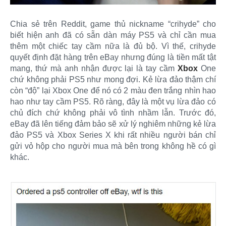
Chia sẻ trên Reddit, game thủ nickname “crihyde” cho
biết hiện anh đã có sẵn dàn máy PS5 và chỉ cần mua
thêm một chiếc tay cầm nữa là đủ bộ. Vì thế, crihyde
quyết định đặt hàng trên eBay nhưng đúng là tiền mất tật
mang, thứ mà anh nhận được lại là tay cầm
Xbox
One
chứ không phải PS5 như mong đợi. Kẻ lừa đảo thậm chí
còn “độ” lại Xbox One để nó có 2 màu đen trắng nhìn hao
hao như tay cầm PS5. Rõ ràng, đây là một vụ lừa đảo có
chủ đích chứ không phải vô tình nhầm lẫn. Trước đó,
eBay đã lên tiếng đảm bảo sẽ xử lý nghiêm những kẻ lừa
đảo PS5 và Xbox Series X khi rất nhiều người bán chỉ
gửi vỏ hộp cho người mua mà bên trong không hề có gì
khác.