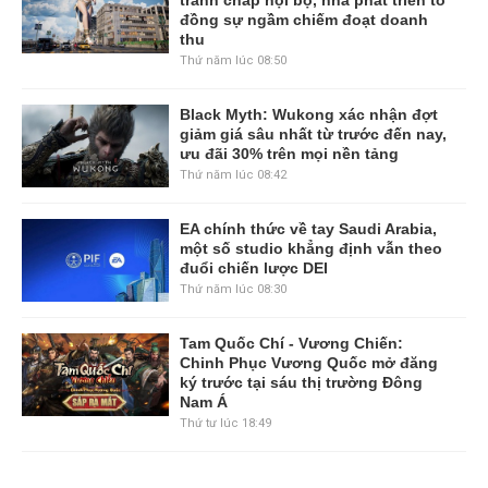
đồng sự ngầm chiếm đoạt doanh
thu
Thứ năm lúc 08:50
Black Myth: Wukong xác nhận đợt
giảm giá sâu nhất từ trước đến nay,
ưu đãi 30% trên mọi nền tảng
Thứ năm lúc 08:42
EA chính thức về tay Saudi Arabia,
một số studio khẳng định vẫn theo
đuổi chiến lược DEI
Thứ năm lúc 08:30
Tam Quốc Chí - Vương Chiến:
Chinh Phục Vương Quốc mở đăng
ký trước tại sáu thị trường Đông
Nam Á
Thứ tư lúc 18:49