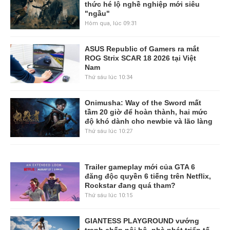
thức hé lộ nghề nghiệp mới siêu
"ngầu"
Hôm qua, lúc 09:31
ASUS Republic of Gamers ra mắt
ROG Strix SCAR 18 2026 tại Việt
Nam
Thứ sáu lúc 10:34
Onimusha: Way of the Sword mất
tầm 20 giờ để hoàn thành, hai mức
độ khó dành cho newbie và lão làng
Thứ sáu lúc 10:27
Trailer gameplay mới của GTA 6
đăng độc quyền 6 tiếng trên Netflix,
Rockstar đang quá tham?
Thứ sáu lúc 10:15
GIANTESS PLAYGROUND vướng
tranh chấp nội bộ, nhà phát triển tố