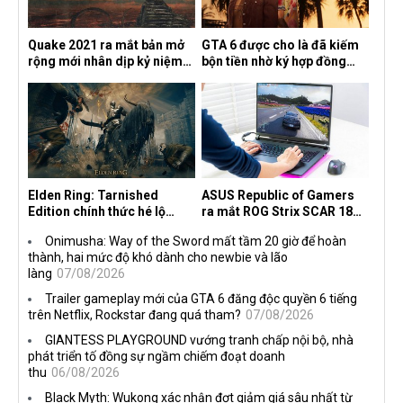
Quake 2021 ra mắt bản mở
GTA 6 được cho là đã kiếm
rộng mới nhân dịp kỷ niệm
bộn tiền nhờ ký hợp đồng
30 năm, mang tên Dawn of
độc quyền với Netflix
the Machine
Elden Ring: Tarnished
ASUS Republic of Gamers
Edition chính thức hé lộ
ra mắt ROG Strix SCAR 18
nghề nghiệp mới siêu "ngầu"
2026 tại Việt Nam
Onimusha: Way of the Sword mất tầm 20 giờ để hoàn
thành, hai mức độ khó dành cho newbie và lão
làng
07/08/2026
Trailer gameplay mới của GTA 6 đăng độc quyền 6 tiếng
trên Netflix, Rockstar đang quá tham?
07/08/2026
GIANTESS PLAYGROUND vướng tranh chấp nội bộ, nhà
phát triển tố đồng sự ngầm chiếm đoạt doanh
thu
06/08/2026
Black Myth: Wukong xác nhận đợt giảm giá sâu nhất từ