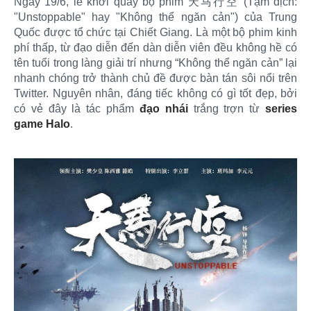
Ngày 19/6, lễ khởi quay bộ phim 天马行空 (Tạm dịch:
"Unstoppable" hay "Không thể ngăn cản") của Trung
Quốc được tổ chức tại Chiết Giang. Là một bộ phim kinh
phí thấp, từ đạo diễn đến dàn diễn viên đều không hề có
tên tuổi trong làng giải trí nhưng “Không thể ngăn cản” lại
nhanh chóng trở thành chủ đề được bàn tán sôi nổi trên
Twitter. Nguyên nhân, đáng tiếc không có gì tốt đẹp, bởi
có vẻ đây là tác phẩm
đạo nhái
trắng trợn từ
series
game Halo
.