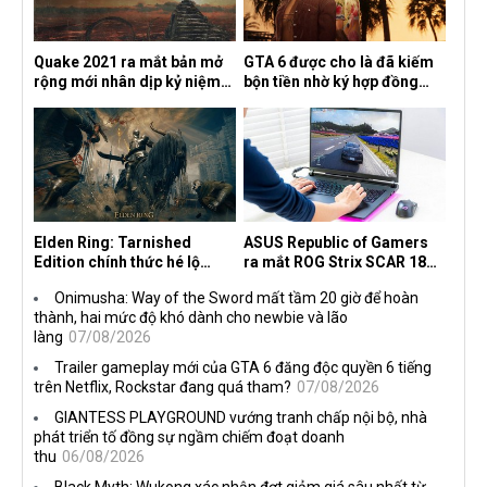
Quake 2021 ra mắt bản mở
GTA 6 được cho là đã kiếm
rộng mới nhân dịp kỷ niệm
bộn tiền nhờ ký hợp đồng
30 năm, mang tên Dawn of
độc quyền với Netflix
the Machine
Elden Ring: Tarnished
ASUS Republic of Gamers
Edition chính thức hé lộ
ra mắt ROG Strix SCAR 18
nghề nghiệp mới siêu "ngầu"
2026 tại Việt Nam
Onimusha: Way of the Sword mất tầm 20 giờ để hoàn
thành, hai mức độ khó dành cho newbie và lão
làng
07/08/2026
Trailer gameplay mới của GTA 6 đăng độc quyền 6 tiếng
trên Netflix, Rockstar đang quá tham?
07/08/2026
GIANTESS PLAYGROUND vướng tranh chấp nội bộ, nhà
phát triển tố đồng sự ngầm chiếm đoạt doanh
thu
06/08/2026
Black Myth: Wukong xác nhận đợt giảm giá sâu nhất từ