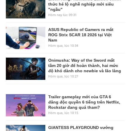
thức hé lộ nghề nghiệp mới siêu
"ngầu"
Hôm nay lúc 09:31
ASUS Republic of Gamers ra mắt
ROG Strix SCAR 18 2026 tại Việt
Nam
Hôm qua, lúc 10:34
Onimusha: Way of the Sword mất
tầm 20 giờ để hoàn thành, hai mức
độ khó dành cho newbie và lão làng
Hôm qua, lúc 10:27
Trailer gameplay mới của GTA 6
đăng độc quyền 6 tiếng trên Netflix,
Rockstar đang quá tham?
Hôm qua, lúc 10:15
GIANTESS PLAYGROUND vướng