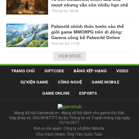
mượt nhưng vẫn còn nhiều hạn chế
Thứ ba lúc 08:44
Palworld chính thức bước vào thế
giới game MMORPG trên di động:
Garena công bố Palworld Online
Thứ hai lúc 17:29
VIEW MORE
TRANG CHỦ
GIFTCODE
BẢNG XẾP HẠNG
VIDEO
SỰ KIỆN GAME
CÔNG NGHỆ
GAME MOBILE
GAME ONLINE
ESPORTS
Mạng Xã Hội GameHub.vn - Mạng xã hội dành cho game thủ Việt.
Giấy phép số: 505/GP-BTTTT do Bộ Thông tin và Truyền thông cấp ngày
16/10/2017.
Đơn vị chủ quản: Công ty cổ phần Adsota.
Chịu trách nhiệm: Ông Trần Quốc Toản.