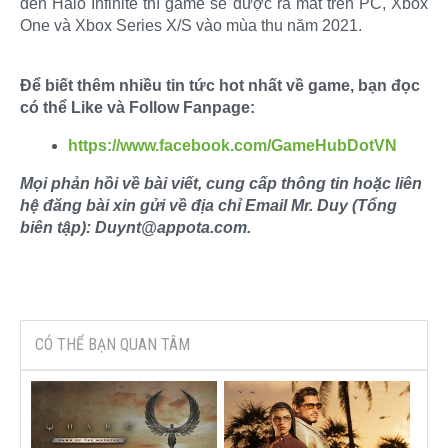
đến Halo Infinite thì game sẽ được ra mắt trên PC, Xbox
One và Xbox Series X/S vào mùa thu năm 2021.
Để biết thêm nhiều tin tức hot nhất về game, bạn đọc
có thể Like và Follow Fanpage:
https://www.facebook.com/GameHubDotVN
Mọi phản hồi về bài viết, cung cấp thông tin hoặc liên
hệ đăng bài xin gửi về địa chỉ Email Mr. Duy (Tổng
biên tập): Duynt@appota.com.
CÓ THỂ BẠN QUAN TÂM