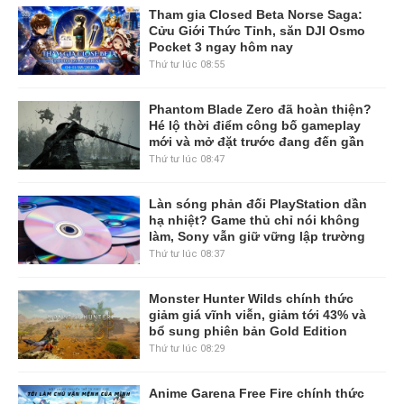
Tham gia Closed Beta Norse Saga:
Cửu Giới Thức Tỉnh, săn DJI Osmo
Pocket 3 ngay hôm nay
Thứ tư lúc 08:55
Phantom Blade Zero đã hoàn thiện?
Hé lộ thời điểm công bố gameplay
mới và mở đặt trước đang đến gần
Thứ tư lúc 08:47
Làn sóng phản đối PlayStation dần
hạ nhiệt? Game thủ chỉ nói không
làm, Sony vẫn giữ vững lập trường
Thứ tư lúc 08:37
Monster Hunter Wilds chính thức
giảm giá vĩnh viễn, giảm tới 43% và
bổ sung phiên bản Gold Edition
Thứ tư lúc 08:29
Anime Garena Free Fire chính thức