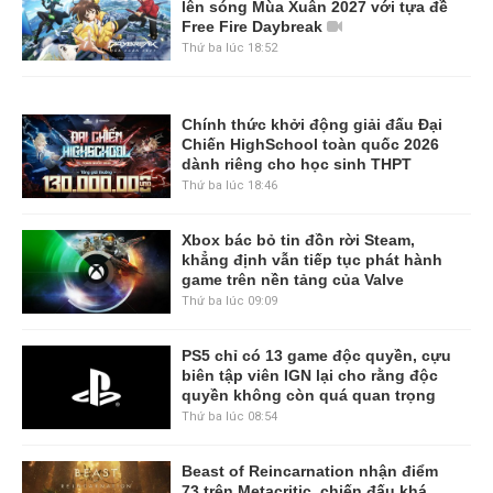
lên sóng Mùa Xuân 2027 với tựa đề
Free Fire Daybreak
Thứ ba lúc 18:52
Chính thức khởi động giải đấu Đại
Chiến HighSchool toàn quốc 2026
dành riêng cho học sinh THPT
Thứ ba lúc 18:46
Xbox bác bỏ tin đồn rời Steam,
khẳng định vẫn tiếp tục phát hành
game trên nền tảng của Valve
Thứ ba lúc 09:09
PS5 chỉ có 13 game độc quyền, cựu
biên tập viên IGN lại cho rằng độc
quyền không còn quá quan trọng
Thứ ba lúc 08:54
Beast of Reincarnation nhận điểm
73 trên Metacritic, chiến đấu khá