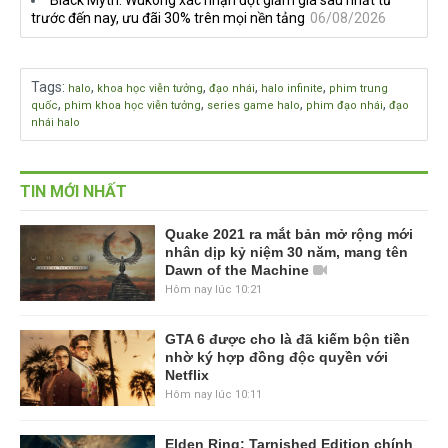
trước đến nay, ưu đãi 30% trên mọi nền tảng
06/08/2026
Tags
:
,
,
,
,
halo
khoa học viễn tưởng
đạo nhái
halo infinite
phim trung
,
,
,
,
quốc
phim khoa học viễn tưởng
series game halo
phim đạo nhái
đạo
nhái halo
TIN MỚI NHẤT
Quake 2021 ra mắt bản mở rộng mới
nhân dịp kỷ niệm 30 năm, mang tên
Dawn of the Machine
Hôm nay lúc 10:21
GTA 6 được cho là đã kiếm bộn tiền
nhờ ký hợp đồng độc quyền với
Netflix
Hôm nay lúc 10:11
Elden Ring: Tarnished Edition chính