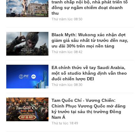
tranh chấp nội bộ, nhà phát triển tố
đồng sự ngầm chiếm đoạt doanh
thu
Thứ năm lúc 08:50
Black Myth: Wukong xác nhận đợt
giảm giá sâu nhất từ trước đến nay,
ưu đãi 30% trên mọi nền tảng
Thứ năm lúc 08:42
EA chính thức về tay Saudi Arabia,
một số studio khẳng định vẫn theo
đuổi chiến lược DEI
Thứ năm lúc 08:30
Tam Quốc Chí - Vương Chiến:
Chinh Phục Vương Quốc mở đăng
ký trước tại sáu thị trường Đông
Nam Á
Thứ tư lúc 18:49