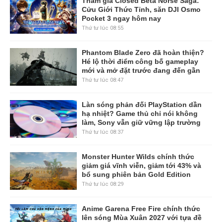
Tham gia Closed Beta Norse Saga:
Cửu Giới Thức Tỉnh, săn DJI Osmo
Pocket 3 ngay hôm nay
Thứ tư lúc 08:55
Phantom Blade Zero đã hoàn thiện?
Hé lộ thời điểm công bố gameplay
mới và mở đặt trước đang đến gần
Thứ tư lúc 08:47
Làn sóng phản đối PlayStation dần
hạ nhiệt? Game thủ chỉ nói không
làm, Sony vẫn giữ vững lập trường
Thứ tư lúc 08:37
Monster Hunter Wilds chính thức
giảm giá vĩnh viễn, giảm tới 43% và
bổ sung phiên bản Gold Edition
Thứ tư lúc 08:29
Anime Garena Free Fire chính thức
lên sóng Mùa Xuân 2027 với tựa đề