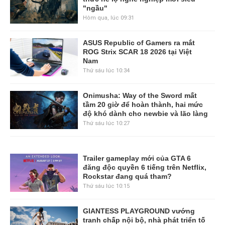
"ngầu"
Hôm qua, lúc 09:31
ASUS Republic of Gamers ra mắt
ROG Strix SCAR 18 2026 tại Việt
Nam
Thứ sáu lúc 10:34
Onimusha: Way of the Sword mất
tầm 20 giờ để hoàn thành, hai mức
độ khó dành cho newbie và lão làng
Thứ sáu lúc 10:27
Trailer gameplay mới của GTA 6
đăng độc quyền 6 tiếng trên Netflix,
Rockstar đang quá tham?
Thứ sáu lúc 10:15
GIANTESS PLAYGROUND vướng
tranh chấp nội bộ, nhà phát triển tố