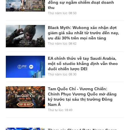
đồng sự ngầm chiếm đoạt doanh
thu
Thứ năm lúc 08:50
Black Myth: Wukong xác nhận đợt
giảm giá sâu nhất từ trước đến nay,
ưu đãi 30% trên mọi nền tảng
Thứ năm lúc 08:42
EA chính thức về tay Saudi Arabia,
một số studio khẳng định vẫn theo
đuổi chiến lược DEI
Thứ năm lúc 08:30
Tam Quốc Chí - Vương Chiến:
Chinh Phục Vương Quốc mở đăng
ký trước tại sáu thị trường Đông
Nam Á
Thứ tư lúc 18:49