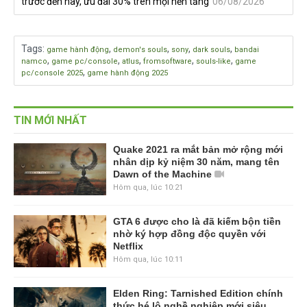
trước đến nay, ưu đãi 30% trên mọi nền tảng
06/08/2026
Tags
:
,
,
,
,
game hành động
demon's souls
sony
dark souls
bandai
,
,
,
,
,
namco
game pc/console
atlus
fromsoftware
souls-like
game
,
pc/console 2025
game hành động 2025
TIN MỚI NHẤT
Quake 2021 ra mắt bản mở rộng mới
nhân dịp kỷ niệm 30 năm, mang tên
Dawn of the Machine
Hôm qua, lúc 10:21
GTA 6 được cho là đã kiếm bộn tiền
nhờ ký hợp đồng độc quyền với
Netflix
Hôm qua, lúc 10:11
Elden Ring: Tarnished Edition chính
thức hé lộ nghề nghiệp mới siêu