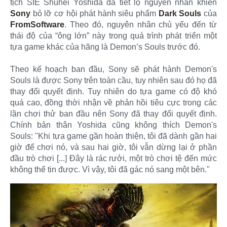
tịch SIE Shuhei Yoshida đã tiết lộ nguyên nhân khiến
Sony
bỏ lỡ cơ hội phát hành siêu phẩm
Dark Souls
của
FromSoftware
. Theo đó, nguyên nhân chủ yếu đến từ
thái độ của “ông lớn” này trong quá trình phát triển một
tựa game khác của hãng là Demon’s Souls trước đó.
Theo kế hoạch ban đầu, Sony sẽ phát hành Demon's
Souls là được Sony trên toàn cầu, tuy nhiên sau đó họ đã
thay đổi quyết định. Tuy nhiên do tựa game có độ khó
quá cao, đồng thời nhận về phản hồi tiêu cực trong các
lần chơi thử ban đầu nên Sony đã thay đổi quyết định.
Chính bản thân Yoshida cũng không thích Demon's
Souls: "Khi tựa game gần hoàn thiện, tôi đã dành gần hai
giờ để chơi nó, và sau hai giờ, tôi vẫn dừng lại ở phần
đầu trò chơi [...] Đây là rác rưởi, một trò chơi tệ đến mức
không thể tin được. Vì vậy, tôi đã gác nó sang một bên."​