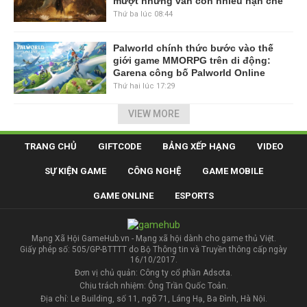
mượt nhưng vẫn còn nhiều hạn chế
Thứ ba lúc 08:44
Palworld chính thức bước vào thế
giới game MMORPG trên di động:
Garena công bố Palworld Online
Thứ hai lúc 17:29
VIEW MORE
TRANG CHỦ
GIFTCODE
BẢNG XẾP HẠNG
VIDEO
SỰ KIỆN GAME
CÔNG NGHỆ
GAME MOBILE
GAME ONLINE
ESPORTS
Mạng Xã Hội GameHub.vn - Mạng xã hội dành cho game thủ Việt.
Giấy phép số: 505/GP-BTTTT do Bộ Thông tin và Truyền thông cấp ngày
16/10/2017.
Đơn vị chủ quản: Công ty cổ phần Adsota.
Chịu trách nhiệm: Ông Trần Quốc Toản.
Địa chỉ: Le Building, số 11, ngõ 71, Láng Hạ, Ba Đình, Hà Nội.