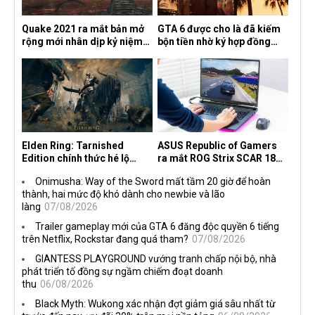
Quake 2021 ra mắt bản mở
GTA 6 được cho là đã kiếm
rộng mới nhân dịp kỷ niệm
bộn tiền nhờ ký hợp đồng
30 năm, mang tên Dawn of
độc quyền với Netflix
the Machine
Elden Ring: Tarnished
ASUS Republic of Gamers
Edition chính thức hé lộ
ra mắt ROG Strix SCAR 18
nghề nghiệp mới siêu "ngầu"
2026 tại Việt Nam
Onimusha: Way of the Sword mất tầm 20 giờ để hoàn
thành, hai mức độ khó dành cho newbie và lão
làng
07/08/2026
Trailer gameplay mới của GTA 6 đăng độc quyền 6 tiếng
trên Netflix, Rockstar đang quá tham?
07/08/2026
GIANTESS PLAYGROUND vướng tranh chấp nội bộ, nhà
phát triển tố đồng sự ngầm chiếm đoạt doanh
thu
06/08/2026
Black Myth: Wukong xác nhận đợt giảm giá sâu nhất từ