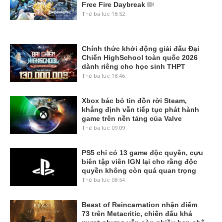
Free Fire Daybreak
Thứ ba lúc 18:52
Chính thức khởi động giải đấu Đại
Chiến HighSchool toàn quốc 2026
dành riêng cho học sinh THPT
Thứ ba lúc 18:46
Xbox bác bỏ tin đồn rời Steam,
khẳng định vẫn tiếp tục phát hành
game trên nền tảng của Valve
Thứ ba lúc 09:09
PS5 chỉ có 13 game độc quyền, cựu
biên tập viên IGN lại cho rằng độc
quyền không còn quá quan trọng
Thứ ba lúc 08:54
Beast of Reincarnation nhận điểm
73 trên Metacritic, chiến đấu khá