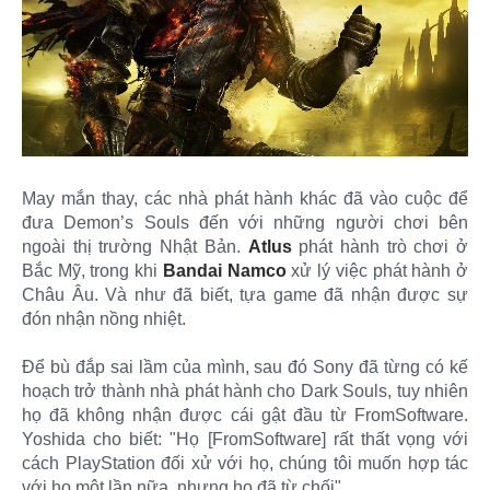
May mắn thay, các nhà phát hành khác đã vào cuộc để
đưa Demon’s Souls đến với những người chơi bên
ngoài thị trường Nhật Bản.
Atlus
phát hành trò chơi ở
Bắc Mỹ, trong khi
Bandai Namco
xử lý việc phát hành ở
Châu Âu. Và như đã biết, tựa game đã nhận được sự
đón nhận nồng nhiệt.
Để bù đắp sai lầm của mình, sau đó Sony đã từng có kế
hoạch trở thành nhà phát hành cho Dark Souls, tuy nhiên
họ đã không nhận được cái gật đầu từ FromSoftware.
Yoshida cho biết: "Họ [FromSoftware] rất thất vọng với
cách PlayStation đối xử với họ, chúng tôi muốn hợp tác
với họ một lần nữa, nhưng họ đã từ chối".