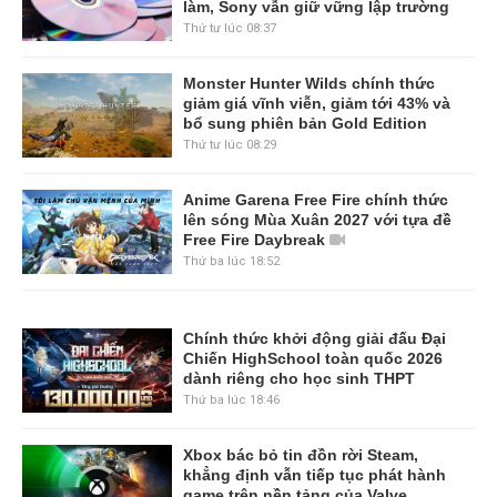
làm, Sony vẫn giữ vững lập trường
Thứ tư lúc 08:37
Monster Hunter Wilds chính thức
giảm giá vĩnh viễn, giảm tới 43% và
bổ sung phiên bản Gold Edition
Thứ tư lúc 08:29
Anime Garena Free Fire chính thức
lên sóng Mùa Xuân 2027 với tựa đề
Free Fire Daybreak
Thứ ba lúc 18:52
Chính thức khởi động giải đấu Đại
Chiến HighSchool toàn quốc 2026
dành riêng cho học sinh THPT
Thứ ba lúc 18:46
Xbox bác bỏ tin đồn rời Steam,
khẳng định vẫn tiếp tục phát hành
game trên nền tảng của Valve