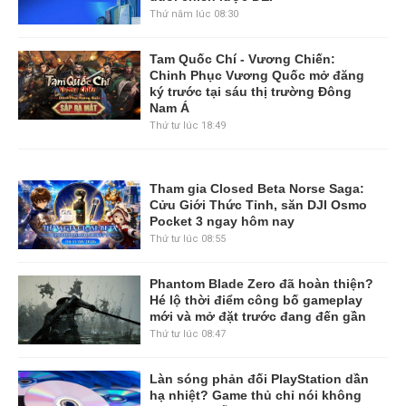
Thứ năm lúc 08:30
Tam Quốc Chí - Vương Chiến:
Chinh Phục Vương Quốc mở đăng
ký trước tại sáu thị trường Đông
Nam Á
Thứ tư lúc 18:49
Tham gia Closed Beta Norse Saga:
Cửu Giới Thức Tỉnh, săn DJI Osmo
Pocket 3 ngay hôm nay
Thứ tư lúc 08:55
Phantom Blade Zero đã hoàn thiện?
Hé lộ thời điểm công bố gameplay
mới và mở đặt trước đang đến gần
Thứ tư lúc 08:47
Làn sóng phản đối PlayStation dần
hạ nhiệt? Game thủ chỉ nói không