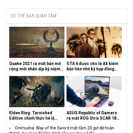
CÓ THỂ BẠN QUAN TÂM
Quake 2021 ra mắt bản mở
GTA 6 được cho là đã kiếm
rộng mới nhân dịp kỷ niệm
bộn tiền nhờ ký hợp đồng
30 năm, mang tên Dawn of
độc quyền với Netflix
the Machine
Elden Ring: Tarnished
ASUS Republic of Gamers
Edition chính thức hé lộ
ra mắt ROG Strix SCAR 18
nghề nghiệp mới siêu "ngầu"
2026 tại Việt Nam
Onimusha: Way of the Sword mất tầm 20 giờ để hoàn