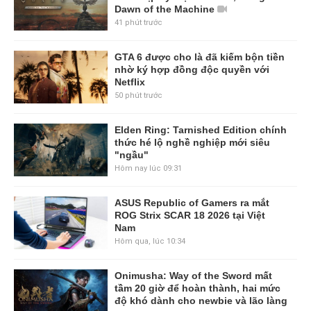
Dawn of the Machine
41 phút trước
GTA 6 được cho là đã kiếm bộn tiền
nhờ ký hợp đồng độc quyền với
Netflix
50 phút trước
Elden Ring: Tarnished Edition chính
thức hé lộ nghề nghiệp mới siêu
"ngầu"
Hôm nay lúc 09:31
ASUS Republic of Gamers ra mắt
ROG Strix SCAR 18 2026 tại Việt
Nam
Hôm qua, lúc 10:34
Onimusha: Way of the Sword mất
tầm 20 giờ để hoàn thành, hai mức
độ khó dành cho newbie và lão làng