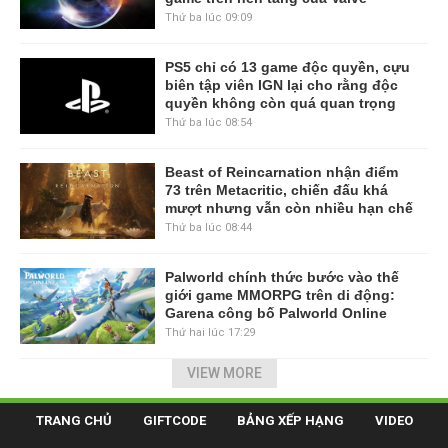
Thứ ba lúc 09:09
PS5 chỉ có 13 game độc quyền, cựu
biên tập viên IGN lại cho rằng độc
quyền không còn quá quan trọng
Thứ ba lúc 08:54
Beast of Reincarnation nhận điểm
73 trên Metacritic, chiến đấu khá
mượt nhưng vẫn còn nhiều hạn chế
Thứ ba lúc 08:44
Palworld chính thức bước vào thế
giới game MMORPG trên di động:
Garena công bố Palworld Online
Thứ hai lúc 17:29
VIEW MORE
TRANG CHỦ
GIFTCODE
BẢNG XẾP HẠNG
VIDEO