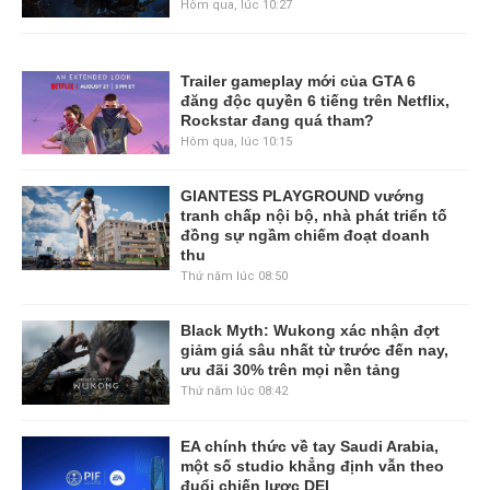
Hôm qua, lúc 10:27
Trailer gameplay mới của GTA 6
đăng độc quyền 6 tiếng trên Netflix,
Rockstar đang quá tham?
Hôm qua, lúc 10:15
GIANTESS PLAYGROUND vướng
tranh chấp nội bộ, nhà phát triển tố
đồng sự ngầm chiếm đoạt doanh
thu
Thứ năm lúc 08:50
Black Myth: Wukong xác nhận đợt
giảm giá sâu nhất từ trước đến nay,
ưu đãi 30% trên mọi nền tảng
Thứ năm lúc 08:42
EA chính thức về tay Saudi Arabia,
một số studio khẳng định vẫn theo
đuổi chiến lược DEI