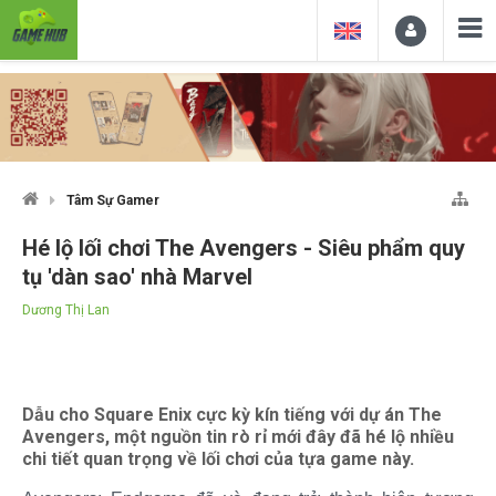
Tâm Sự Gamer
Hé lộ lối chơi The Avengers - Siêu phẩm quy
tụ 'dàn sao' nhà Marvel
Dương Thị Lan
Dẫu cho Square Enix cực kỳ kín tiếng với dự án The
Avengers, một nguồn tin rò rỉ mới đây đã hé lộ nhiều
chi tiết quan trọng về lối chơi của tựa game này.