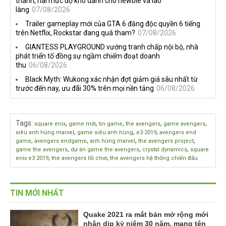
thành, hai mức độ khó dành cho newbie và lão
làng
07/08/2026
Trailer gameplay mới của GTA 6 đăng độc quyền 6 tiếng
trên Netflix, Rockstar đang quá tham?
07/08/2026
GIANTESS PLAYGROUND vướng tranh chấp nội bộ, nhà
phát triển tố đồng sự ngầm chiếm đoạt doanh
thu
06/08/2026
Black Myth: Wukong xác nhận đợt giảm giá sâu nhất từ
trước đến nay, ưu đãi 30% trên mọi nền tảng
06/08/2026
Tags
:
,
,
,
,
,
square enix
game mới
tin game
the avengers
game avengers
,
,
,
siêu anh hùng marvel
game siêu anh hùng
e3 2019
avengers end
,
,
,
,
game
avengers endgame
anh hùng marvel
the avengers project
,
,
,
game the avengers
dự án game the avengers
crystal dynamics
square
,
,
enix e3 2019
the avengers lối chơi
the avengers hệ thống chiến đấu
TIN MỚI NHẤT
Quake 2021 ra mắt bản mở rộng mới
nhân dịp kỷ niệm 30 năm, mang tên