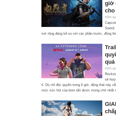
giờ
cho 
Hôm qua
Capcom
Sword. 
mở rộng đáng kể so với các phần trước, đồng thờ
Tra
quyề
quá
Hôm qua
Rocksta
sẽ hợp
6. Dù chỉ độc quyền trong 6 giờ, động thái này 
mức sức hút của bom tấn được mong chờ nhất 
GIA
chấp