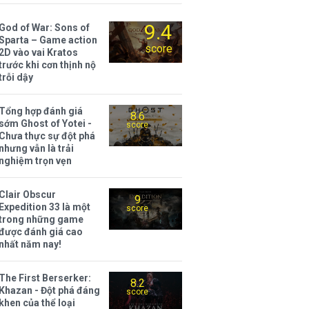
9.4
God of War: Sons of
Sparta – Game action
score
2D vào vai Kratos
trước khi cơn thịnh nộ
trỗi dậy
Tổng hợp đánh giá
8.6
sớm Ghost of Yotei -
score
Chưa thực sự đột phá
nhưng vẫn là trải
nghiệm trọn vẹn
Clair Obscur
9
Expedition 33 là một
score
trong những game
được đánh giá cao
nhất năm nay!
The First Berserker:
8.2
Khazan - Đột phá đáng
score
khen của thể loại