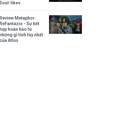
Soul-likes
Review Metaphor:
9.4
ReFantazio - Sự kết
score
hợp hoàn hảo từ
những gì tinh túy nhất
của Atlus