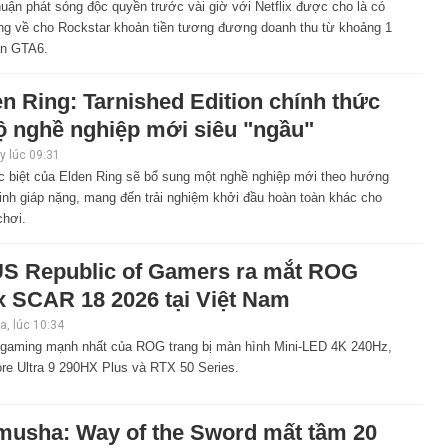
uận phát sóng độc quyền trước vài giờ với Netflix được cho là có
ng về cho Rockstar khoản tiền tương đương doanh thu từ khoảng 1
ản GTA6.
n Ring: Tarnished Edition chính thức
ộ nghề nghiệp mới siêu "ngầu"
 lúc 09:31
c biệt của Elden Ring sẽ bổ sung một nghề nghiệp mới theo hướng
inh giáp nặng, mang đến trải nghiệm khởi đầu hoàn toàn khác cho
chơi.
S Republic of Gamers ra mắt ROG
x SCAR 18 2026 tại Việt Nam
, lúc 10:34
 gaming mạnh nhất của ROG trang bị màn hình Mini-LED 4K 240Hz,
ore Ultra 9 290HX Plus và RTX 50 Series.
musha: Way of the Sword mất tầm 20