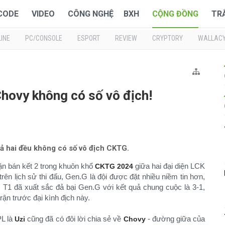
 CODE
VIDEO
CÔNG NGHỆ
BXH
CỘNG ĐỒNG
TR
INE
PC/CONSOLE
ESPORT
REVIEW
CRYPTORY
WALLAC
Chovy không có số vô địch!
ả hai đều không có số vô địch CKTG.
rận bán kết 2 trong khuôn khổ
giữa hai đại diện LCK
CKTG 2024
rên lịch sử thi đấu, Gen.G là đội được đặt nhiều niềm tin hơn,
, T1 đã xuất sắc đả bại Gen.G với kết quả chung cuộc là 3-1,
rận trước đại kình địch này.
PL là
cũng đã có đôi lời chia sẻ về
- đường giữa của
Uzi
Chovy