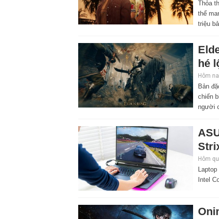
Thỏa th
thể ma
triệu b
Elde
hé l
Hôm nay
Bản đặ
chiến b
người 
ASU
Stri
Hôm qua
Laptop
Intel C
Oni