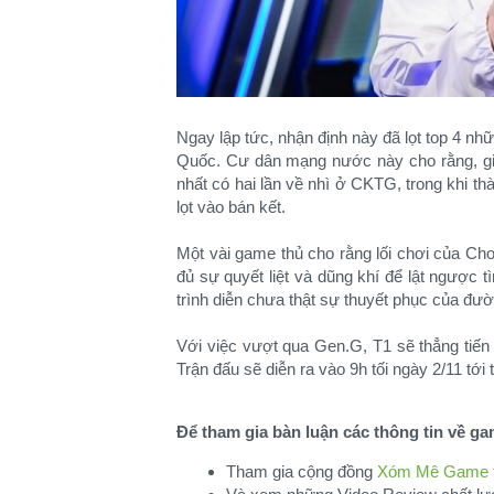
Ngay lập tức, nhận định này đã lọt top 4 nh
Quốc. Cư dân mạng nước này cho rằng, giữ
nhất có hai lần về nhì ở CKTG, trong khi th
lọt vào bán kết.
Một vài game thủ cho rằng lối chơi của Cho
đủ sự quyết liệt và dũng khí để lật ngược t
trình diễn chưa thật sự thuyết phục của đư
Với việc vượt qua Gen.G, T1 sẽ thẳng tiến 
Trận đấu sẽ diễn ra vào 9h tối ngày 2/11 tới 
Để tham gia bàn luận các thông tin về g
Tham gia cộng đồng
Xóm Mê Game tr