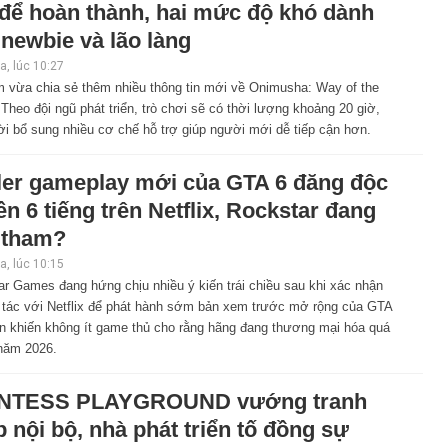
 để hoàn thành, hai mức độ khó dành
newbie và lão làng
, lúc 10:27
 vừa chia sẻ thêm nhiều thông tin mới về Onimusha: Way of the
Theo đội ngũ phát triển, trò chơi sẽ có thời lượng khoảng 20 giờ,
i bổ sung nhiều cơ chế hỗ trợ giúp người mới dễ tiếp cận hơn.
iler gameplay mới của GTA 6 đăng độc
n 6 tiếng trên Netflix, Rockstar đang
 tham?
, lúc 10:15
r Games đang hứng chịu nhiều ý kiến trái chiều sau khi xác nhận
 tác với Netflix để phát hành sớm bản xem trước mở rộng của GTA
vẫn khiến không ít game thủ cho rằng hãng đang thương mại hóa quá
năm 2026.
NTESS PLAYGROUND vướng tranh
 nội bộ, nhà phát triển tố đồng sự