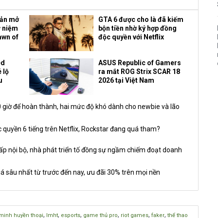
bản mở
GTA 6 được cho là đã kiếm
ỷ niệm
bộn tiền nhờ ký hợp đồng
awn of
độc quyền với Netflix
ed
ASUS Republic of Gamers
 lộ
ra mắt ROG Strix SCAR 18
u
2026 tại Việt Nam
giờ để hoàn thành, hai mức độ khó dành cho newbie và lão
 quyền 6 tiếng trên Netflix, Rockstar đang quá tham?
nội bộ, nhà phát triển tố đồng sự ngầm chiếm đoạt doanh
á sâu nhất từ trước đến nay, ưu đãi 30% trên mọi nền
,
,
,
,
,
,
 minh huyền thoại
lmht
esports
game thủ pro
riot games
faker
thể thao