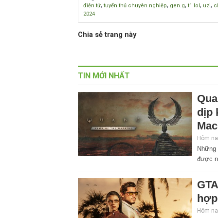
,
,
,
,
,
điện tử
tuyển thủ chuyên nghiệp
gen.g
t1 lol
uzi
c
2024
Chia sẻ trang này
TIN MỚI NHẤT
Qua
dịp
Mac
Hôm nay
Những 
được n
GTA
hợp
Hôm nay