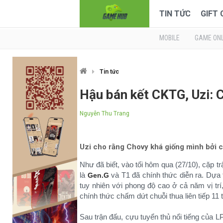
TIN TỨC
GIFT
MOBILE
GAME ONL
Tin tức
Hậu bán kết CKTG, Uzi: 
Nguyễn Thu Trang
Uzi cho rằng Chovy khá giống mình bởi c
Như đã biết, vào tối hôm qua (27/10), cặp t
là
và T1 đã chính thức diễn ra. Dựa t
Gen.G
tuy nhiên với phong độ cao ở cả năm vị trí
chính thức chấm dứt chuỗi thua liên tiếp 11 t
Sau trận đấu, cựu tuyển thủ nổi tiếng của L