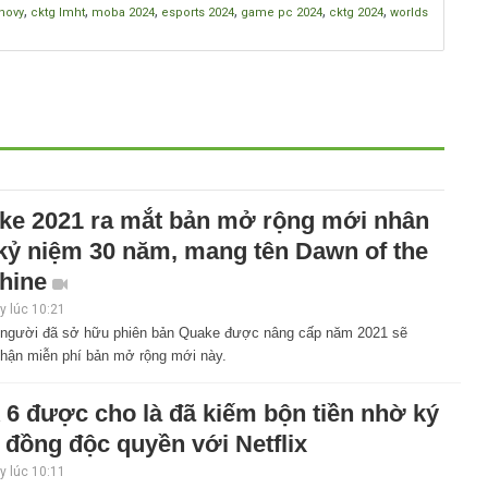
,
,
,
,
,
,
hovy
cktg lmht
moba 2024
esports 2024
game pc 2024
cktg 2024
worlds
ke 2021 ra mắt bản mở rộng mới nhân
 kỷ niệm 30 năm, mang tên Dawn of the
hine
 lúc 10:21
người đã sở hữu phiên bản Quake được nâng cấp năm 2021 sẽ
hận miễn phí bản mở rộng mới này.
 6 được cho là đã kiếm bộn tiền nhờ ký
 đồng độc quyền với Netflix
 lúc 10:11