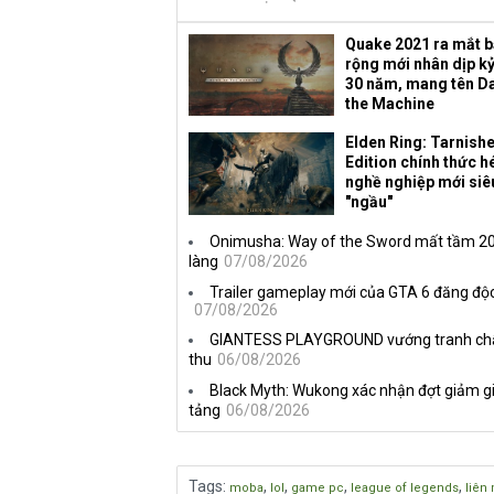
Quake 2021 ra mắt 
rộng mới nhân dịp k
30 năm, mang tên D
the Machine
Elden Ring: Tarnish
Edition chính thức hé
nghề nghiệp mới siê
"ngầu"
Onimusha: Way of the Sword mất tầm 20 
làng
07/08/2026
Trailer gameplay mới của GTA 6 đăng độc
07/08/2026
GIANTESS PLAYGROUND vướng tranh chấp 
thu
06/08/2026
Black Myth: Wukong xác nhận đợt giảm gi
tảng
06/08/2026
Tags
:
,
,
,
,
moba
lol
game pc
league of legends
liên