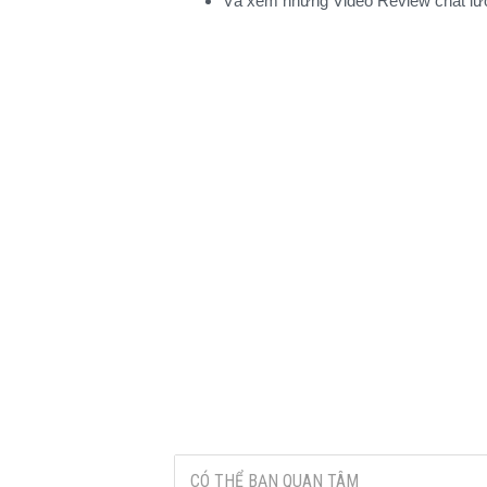
Và xem những Video Review chất l
CÓ THỂ BẠN QUAN TÂM