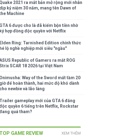
Quake 2021 ra mắt bản mở rộng mới nhân
dịp kỷ niệm 30 năm, mang tên Dawn of
the Machine
GTA 6 được cho là đã kiếm bộn tiền nhờ
ký hợp đồng độc quyền với Netflix
Elden Ring: Tarnished Edition chính thức
hé lộ nghề nghiệp mới siêu "ngầu"
ASUS Republic of Gamers ra mắt ROG
Strix SCAR 18 2026 tại Việt Nam
Onimusha: Way of the Sword mất tầm 20
giờ để hoàn thành, hai mức độ khó dành
cho newbie và lão làng
Trailer gameplay mới của GTA 6 đăng
độc quyền 6 tiếng trên Netflix, Rockstar
đang quá tham?
TOP GAME REVIEW
XEM THÊM