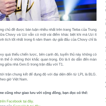
ững chủ đề được bàn luận nhiều nhất trên trang Tieba của Trung
a Chovy và Uzi vẫn có một vài điểm khác biệt khi mà Uzi ít
ành tích tốt nhất trong 6 năm tham dự giải đấu của Chovy chỉ là
vy quá thiếu chiến lược, bên cạnh đó, tuyển thủ này không có
ình thế ở những thời khắc quan trọng. Đó là lí do dẫn đến màn
ờng giữa nhà Gen.G trong trận đấu với T1.
tới trận chung kết để đụng độ với đại diện đến từ LPL là BLG.
theo giờ Việt Nam.​
ame cũng như giao lưu với cộng đồng, bạn đọc có thể:
ên Facebook tại đây.