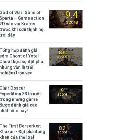
9.4
God of War: Sons of
Sparta – Game action
score
2D vào vai Kratos
trước khi cơn thịnh nộ
trỗi dậy
Tổng hợp đánh giá
8.6
sớm Ghost of Yotei -
score
Chưa thực sự đột phá
nhưng vẫn là trải
nghiệm trọn vẹn
Clair Obscur
9
Expedition 33 là một
score
trong những game
được đánh giá cao
nhất năm nay!
The First Berserker:
8.2
Khazan - Đột phá đáng
score
khen của thể loại