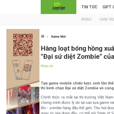
TIN TỨC
GIFT
MOBILE
GAME ONL
Game Mới
Hàng loạt bóng hồng xuất
“Đại sứ diệt Zombie” của
Phiêu Vũ
Tựa game mobile chiến lược sinh tồn thế 
thi bình chọn Đại sứ diệt Zombie vô cùn
Chính thức ra mắt tại thị trường Việt Na
chứng minh được lý do tại sao tựa game nà
tồn - zombie hàng đầu thế giới. Thu hút đư
ngay từ giai đoạn đầu, có thể nói State of