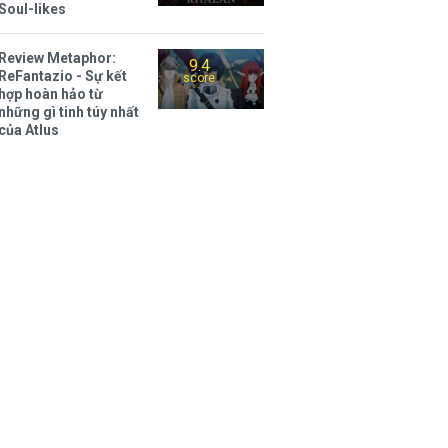
Soul-likes
Review Metaphor:
9.4
ReFantazio - Sự kết
score
hợp hoàn hảo từ
những gì tinh túy nhất
của Atlus