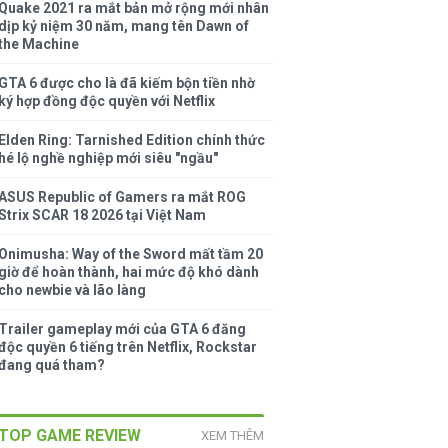
Quake 2021 ra mắt bản mở rộng mới nhân
dịp kỷ niệm 30 năm, mang tên Dawn of
the Machine
GTA 6 được cho là đã kiếm bộn tiền nhờ
ký hợp đồng độc quyền với Netflix
Elden Ring: Tarnished Edition chính thức
hé lộ nghề nghiệp mới siêu "ngầu"
ASUS Republic of Gamers ra mắt ROG
Strix SCAR 18 2026 tại Việt Nam
Onimusha: Way of the Sword mất tầm 20
giờ để hoàn thành, hai mức độ khó dành
cho newbie và lão làng
Trailer gameplay mới của GTA 6 đăng
độc quyền 6 tiếng trên Netflix, Rockstar
đang quá tham?
TOP GAME REVIEW
XEM THÊM