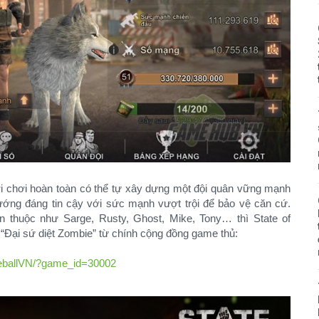
 chơi hoàn toàn có thể tự xây dựng một đội quân vững mạnh
tướng đáng tin cậy với sức mạnh vượt trội để bảo vệ căn cứ.
 thuộc như Sarge, Rusty, Ghost, Mike, Tony… thì State of
“Đại sứ diệt Zombie” từ chính cộng đồng game thủ:
seballVN/?game_id=30002