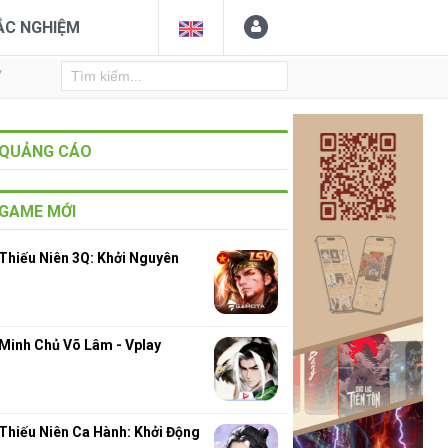
ẮC NGHIỆM
Y
QUẢNG CÁO
GAME MỚI
Thiếu Niên 3Q: Khởi Nguyên
Minh Chủ Võ Lâm - Vplay
Thiếu Niên Ca Hành: Khởi Động