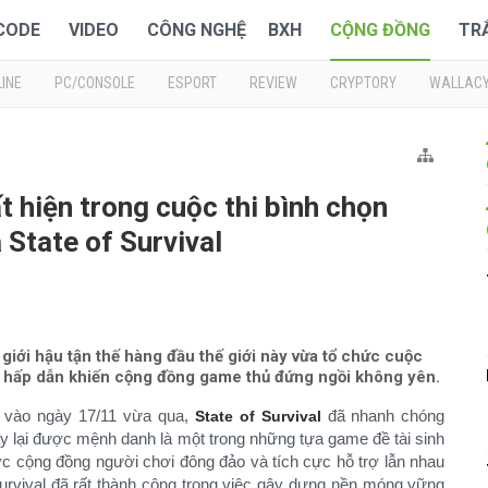
 CODE
VIDEO
CÔNG NGHỆ
BXH
CỘNG ĐỒNG
TR
INE
PC/CONSOLE
ESPORT
REVIEW
CRYPTORY
WALLAC
 hiện trong cuộc thi bình chọn
 State of Survival
giới hậu tận thế hàng đầu thế giới này vừa tổ chức cuộc
g hấp dẫn khiến cộng đồng game thủ đứng ngồi không yên.
m vào ngày 17/11 vừa qua,
đã nhanh chóng
State of Survival
y lại được mệnh danh là một trong những tựa game đề tài sinh
ợc cộng đồng người chơi đông đảo và tích cực hỗ trợ lẫn nhau
 Survival đã rất thành công trong việc gây dựng nền móng vững