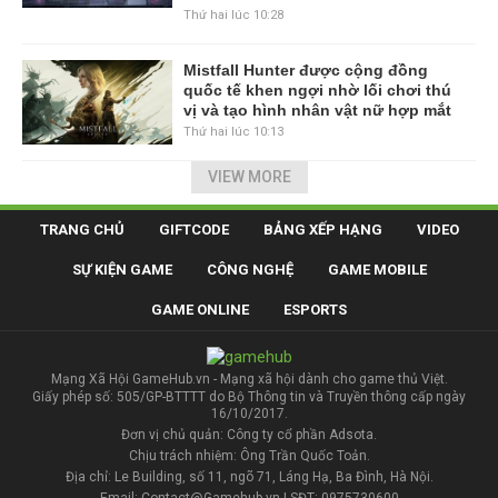
Thứ hai lúc 10:28
Mistfall Hunter được cộng đồng
quốc tế khen ngợi nhờ lối chơi thú
vị và tạo hình nhân vật nữ hợp mắt
Thứ hai lúc 10:13
VIEW MORE
TRANG CHỦ
GIFTCODE
BẢNG XẾP HẠNG
VIDEO
SỰ KIỆN GAME
CÔNG NGHỆ
GAME MOBILE
GAME ONLINE
ESPORTS
Mạng Xã Hội GameHub.vn - Mạng xã hội dành cho game thủ Việt.
Giấy phép số: 505/GP-BTTTT do Bộ Thông tin và Truyền thông cấp ngày
16/10/2017.
Đơn vị chủ quản: Công ty cổ phần Adsota.
Chịu trách nhiệm: Ông Trần Quốc Toản.
Địa chỉ: Le Building, số 11, ngõ 71, Láng Hạ, Ba Đình, Hà Nội.