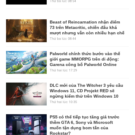
Thứ ba lúc 08:54
Beast of Reincarnation nhận điểm
73 trên Metacritic, chiến đấu khá
mượt nhưng vẫn còn nhiều hạn chế
Thứ ba lúc 08:44
Palworld chính thức bước vào thế
giới game MMORPG trên di động:
Garena công bố Palworld Online
Thứ hai lúc 17:29
DLC mới của The Witcher 3 yêu cầu
Windows 11, CD Projekt RED sẽ
ngừng kiểm thử trên Windows 10
Thứ hai lúc 10:35
PS5 có thể tiếp tục tăng giá trước
thềm GTA 6, Sony và Microsoft
muốn tận dụng bom tấn của
Rockstar?