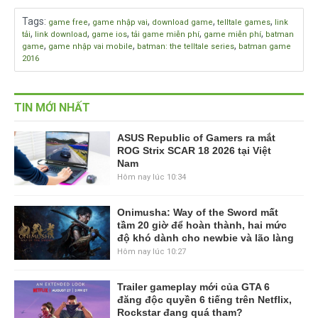
Tags
:
,
,
,
,
game free
game nhập vai
download game
telltale games
link
,
,
,
,
,
tải
link download
game ios
tải game miễn phí
game miễn phí
batman
,
,
,
game
game nhập vai mobile
batman: the telltale series
batman game
2016
TIN MỚI NHẤT
ASUS Republic of Gamers ra mắt
ROG Strix SCAR 18 2026 tại Việt
Nam
Hôm nay lúc 10:34
Onimusha: Way of the Sword mất
tầm 20 giờ để hoàn thành, hai mức
độ khó dành cho newbie và lão làng
Hôm nay lúc 10:27
Trailer gameplay mới của GTA 6
đăng độc quyền 6 tiếng trên Netflix,
Rockstar đang quá tham?