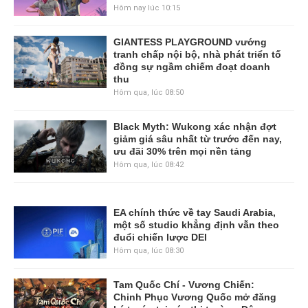
Hôm nay lúc 10:15
GIANTESS PLAYGROUND vướng
tranh chấp nội bộ, nhà phát triển tố
đồng sự ngầm chiếm đoạt doanh
thu
Hôm qua, lúc 08:50
Black Myth: Wukong xác nhận đợt
giảm giá sâu nhất từ trước đến nay,
ưu đãi 30% trên mọi nền tảng
Hôm qua, lúc 08:42
EA chính thức về tay Saudi Arabia,
một số studio khẳng định vẫn theo
đuổi chiến lược DEI
Hôm qua, lúc 08:30
Tam Quốc Chí - Vương Chiến:
Chinh Phục Vương Quốc mở đăng