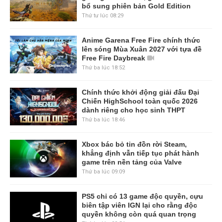
bổ sung phiên bản Gold Edition
Thứ tư lúc 08:29
Anime Garena Free Fire chính thức
lên sóng Mùa Xuân 2027 với tựa đề
Free Fire Daybreak
Thứ ba lúc 18:52
Chính thức khởi động giải đấu Đại
Chiến HighSchool toàn quốc 2026
dành riêng cho học sinh THPT
Thứ ba lúc 18:46
Xbox bác bỏ tin đồn rời Steam,
khẳng định vẫn tiếp tục phát hành
game trên nền tảng của Valve
Thứ ba lúc 09:09
PS5 chỉ có 13 game độc quyền, cựu
biên tập viên IGN lại cho rằng độc
quyền không còn quá quan trọng