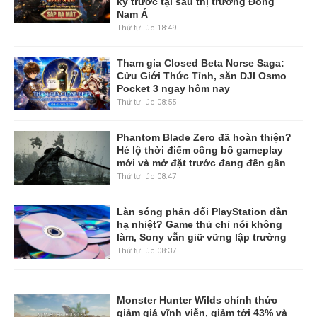
ký trước tại sáu thị trường Đông
Nam Á
Thứ tư lúc 18:49
Tham gia Closed Beta Norse Saga:
Cửu Giới Thức Tỉnh, săn DJI Osmo
Pocket 3 ngay hôm nay
Thứ tư lúc 08:55
Phantom Blade Zero đã hoàn thiện?
Hé lộ thời điểm công bố gameplay
mới và mở đặt trước đang đến gần
Thứ tư lúc 08:47
Làn sóng phản đối PlayStation dần
hạ nhiệt? Game thủ chỉ nói không
làm, Sony vẫn giữ vững lập trường
Thứ tư lúc 08:37
Monster Hunter Wilds chính thức
giảm giá vĩnh viễn, giảm tới 43% và