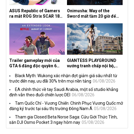
ASUS Republic of Gamers
Onimusha: Way of the
ra mắt ROG Strix SCAR 18
Sword mất tầm 20 giờ để
2026 tại Việt Nam
hoàn thành, hai mức độ khó
dành cho newbie và lão làng
Trailer gameplay mới của
GIANTESS PLAYGROUND
GTA 6 đăng độc quyền 6
vướng tranh chấp nội bộ,
tiếng trên Netflix, Rockstar
nhà phát triển tố đồng sự
Black Myth: Wukong xác nhận đợt giảm giá sâu nhất từ
đang quá tham?
ngầm chiếm đoạt doanh thu
trước đến nay, ưu đãi 30% trên mọi nền tảng
06/08/2026
EA chính thức về tay Saudi Arabia, một số studio khẳng
định vẫn theo đuổi chiến lược DEI
06/08/2026
Tam Quốc Chí - Vương Chiến: Chinh Phục Vương Quốc mở
đăng ký trước tại sáu thị trường Đông Nam Á
05/08/2026
Tham gia Closed Beta Norse Saga: Cửu Giới Thức Tỉnh,
săn DJI Osmo Pocket 3 ngay hôm nay
05/08/2026