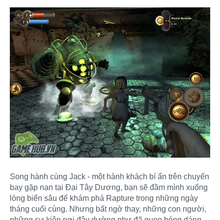
Song hành cùng Jack - một hành khách bí ẩn trên chuyến
bay gặp nạn tại Đại Tây Dương, bạn sẽ đầm mình xuống
lòng biển sâu để khám phá Rapture trong những ngày
tháng cuối cùng. Nhưng bất ngờ thay, những con người,
những sự kiện nơi đây dường như đã quen bóng dáng