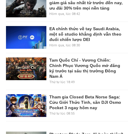
giảm giá sâu nhất từ trước đến nay,
ưu đãi 30% trên mọi nền tảng
Hôm qua, lúc 08:42
EA chính thức về tay Saudi Arabia,
một số studio khẳng định vẫn theo
đuổi chiến lược DEI
Hôm qua, lúc 08:30
Tam Quốc Chí - Vương Chiến:
Chinh Phục Vương Quốc mở đăng
ký trước tại sáu thị trường Đông
Nam Á
Thứ tư lúc 18:49
Tham gia Closed Beta Norse Saga:
Cửu Giới Thức Tỉnh, săn DJI Osmo
Pocket 3 ngay hôm nay
Thứ tư lúc 08:55