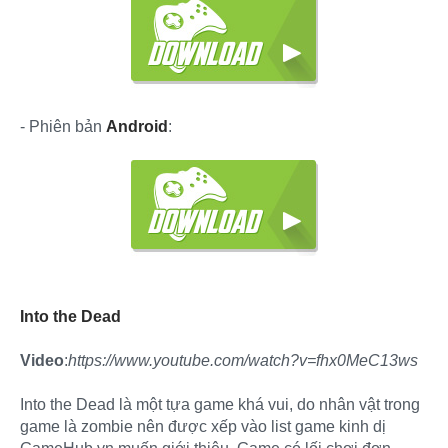
- Phiên bản
Android
:
Into the Dead
Video
:
https://www.youtube.com/watch?v=fhx0MeC13ws
Into the Dead là một tựa game khá vui, do nhân vật trong
game là zombie nên được xếp vào list game kinh dị