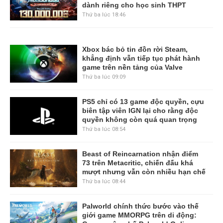
dành riêng cho học sinh THPT
Thứ ba lúc 18:46
Xbox bác bỏ tin đồn rời Steam,
khẳng định vẫn tiếp tục phát hành
game trên nền tảng của Valve
Thứ ba lúc 09:09
PS5 chỉ có 13 game độc quyền, cựu
biên tập viên IGN lại cho rằng độc
quyền không còn quá quan trọng
Thứ ba lúc 08:54
Beast of Reincarnation nhận điểm
73 trên Metacritic, chiến đấu khá
mượt nhưng vẫn còn nhiều hạn chế
Thứ ba lúc 08:44
Palworld chính thức bước vào thế
giới game MMORPG trên di động: