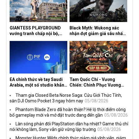
GIANTESS PLAYGROUND
Black Myth: Wukong xác
vướng tranh chấp nội bộ,
nhận đợt giảm giá sâu nhất
nhà phát triển tố đồng sự
từ trước đến nay, ưu đãi 30%
ngầm chiếm đoạt doanh thu
trên mọi nền tảng
EA chính thức về tay Saudi
Tam Quốc Chí - Vương
Arabia, một số studio khẳng
Chiến: Chinh Phục Vương
định vẫn theo đuổi chiến
Quốc mở đăng ký trước tại
Tham gia Closed Beta Norse Saga: Cửu Giới Thức Tỉnh,
lược DEI
sáu thị trường Đông Nam Á
săn DJI Osmo Pocket 3 ngay hôm nay
05/08/2026
Phantom Blade Zero đã hoàn thiện? Hé lộ thời điểm công
bố gameplay mới và mở đặt trước đang đến gần
05/08/2026
Làn sóng phản đối PlayStation dần hạ nhiệt? Game thủ chỉ
nói không làm, Sony vẫn giữ vững lập trường
05/08/2026
Monster Hunter Wilds chính thức giảm giá vĩnh viễn, giảm