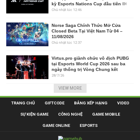
kỳ Esports Nations Cup đầu tiên
Chủ nhật lúc 12:46
Norse Saga Chính Thức Mở Cửa
Closed Beta Tại Việt Nam Từ 04 –
11/08/2026
Chủ nhật lúc 12:37
Virtus.pro giành chức vô địch PUBG
tại Esports World Cup 2026 sau ba
ngày thống trị Vòng Chung kết
28/7/26
VIEW MORE
TRANG CHỦ
GIFTCODE
BẢNG XẾP HẠNG
VIDEO
SỰ KIỆN GAME
CÔNG NGHỆ
GAME MOBILE
GAME ONLINE
ESPORTS