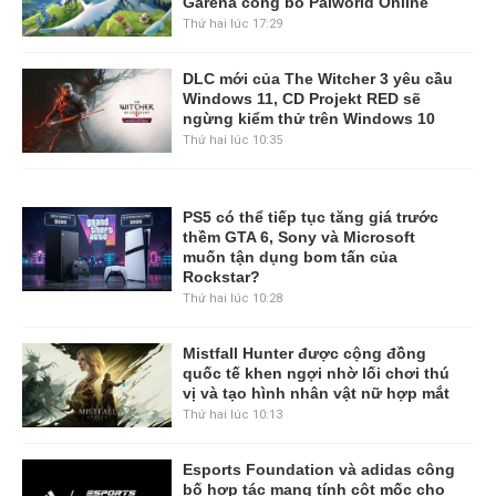
Garena công bố Palworld Online
Thứ hai lúc 17:29
DLC mới của The Witcher 3 yêu cầu
Windows 11, CD Projekt RED sẽ
ngừng kiểm thử trên Windows 10
Thứ hai lúc 10:35
PS5 có thể tiếp tục tăng giá trước
thềm GTA 6, Sony và Microsoft
muốn tận dụng bom tấn của
Rockstar?
Thứ hai lúc 10:28
Mistfall Hunter được cộng đồng
quốc tế khen ngợi nhờ lối chơi thú
vị và tạo hình nhân vật nữ hợp mắt
Thứ hai lúc 10:13
Esports Foundation và adidas công
bố hợp tác mang tính cột mốc cho