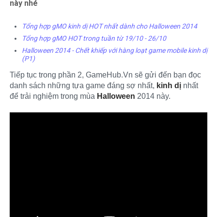
này nhé
Tổng hợp gMO kinh dị HOT nhất dành cho Halloween 2014
Tổng hợp gMO HOT trong tuần từ 19/10 - 26/10
Halloween 2014 - Chết khiếp với hàng loạt game mobile kinh dị
(P1)
Tiếp tục trong phần 2, GameHub.Vn sẽ gửi đến bạn đọc
danh sách những tựa game đáng sợ nhất,
kinh dị
nhất
để trải nghiệm trong mùa
Halloween
2014 này.