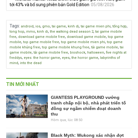
tới 43% và bổ sung phiên bản Gold Edition
05/08/2026
Tags
:
,
,
,
,
,
,
,
android
ios
gmo
tai game
kinh dị
tai game mien phi
tổng hợp
,
,
,
,
tong hop
mmo
kinh di
the walking dead season 2
tai game mobile
,
,
,
free
download game mobile free
download game mobile
top game
,
,
,
mobile
top game mobile free
top game mobile mien phi
top game
,
,
,
mobile khủng free
top game mobile khung free
tải game mobile
tai
,
,
,
,
game mobile
tải game mobile free
bioshock
halloween
five nights at
,
,
,
,
freddys
eyes: the horror game
eyes
the horror game
labyrinths of
,
mind
into the dead
TIN MỚI NHẤT
GIANTESS PLAYGROUND vướng
tranh chấp nội bộ, nhà phát triển tố
đồng sự ngầm chiếm đoạt doanh
thu
Hôm qua, lúc 08:50
Black Myth: Wukong xác nhận đợt