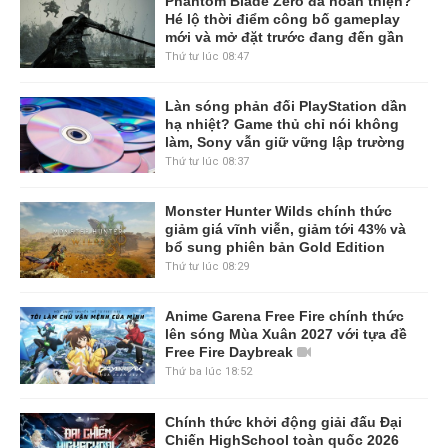
Phantom Blade Zero đã hoàn thiện?
Hé lộ thời điểm công bố gameplay
mới và mở đặt trước đang đến gần
Thứ tư lúc 08:47
Làn sóng phản đối PlayStation dần
hạ nhiệt? Game thủ chỉ nói không
làm, Sony vẫn giữ vững lập trường
Thứ tư lúc 08:37
Monster Hunter Wilds chính thức
giảm giá vĩnh viễn, giảm tới 43% và
bổ sung phiên bản Gold Edition
Thứ tư lúc 08:29
Anime Garena Free Fire chính thức
lên sóng Mùa Xuân 2027 với tựa đề
Free Fire Daybreak
Thứ ba lúc 18:52
Chính thức khởi động giải đấu Đại
Chiến HighSchool toàn quốc 2026