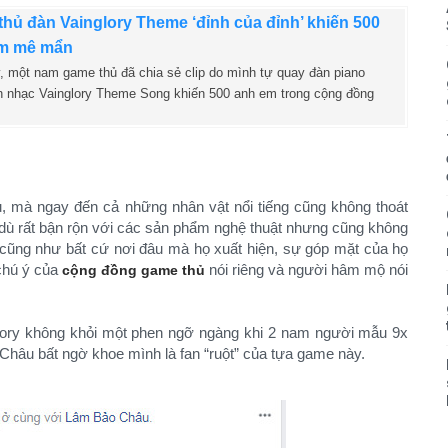
hủ đàn Vainglory Theme ‘đỉnh của đỉnh’ khiến 500
m mê mẩn
, một nam game thủ đã chia sẻ clip do mình tự quay đàn piano
n nhạc Vainglory Theme Song khiến 500 anh em trong cộng đồng
ủ, mà ngay đến cả những nhân vật nổi tiếng cũng không thoát
 dù rất bận rộn với các sản phẩm nghệ thuật nhưng cũng không
à cũng như bất cứ nơi đâu mà họ xuất hiện, sự góp mặt của họ
chú ý của
nói riêng và người hâm mộ nói
cộng đồng game thủ
lory không khỏi một phen ngỡ ngàng khi 2 nam người mẫu 9x
Châu bất ngờ khoe mình là fan “ruột” của tựa game này.