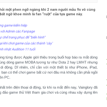
hỏi một phen ngỡ ngàng khi 2 nam người mẫu 9x vô cùng
bất ngờ khoe mình là fan “ruột” của tựa game này.
ong game kiếm hiệp
o với Admin các Fanpage
ự chế trang phục để “biến hình”
i khi chơi game của các thánh ‘cày’
h nhật Audition 11 tuổi
ộng từng được Apple giới thiệu trong buổi họp báo ra mắt dòng
y cùng dòng game MOBA tương tự như Dota 2 hay LMHT nhưng
 di động. Dĩ nhiên, chỉ cần với một thiết bị như iPhone, iPad,
 bạn có thể chơi game bất cứ nơi đâu mà không cần phải ngồi
ên PC.
trên điện thoại di động, từ khi ra mắt đến nay, Vainglory đã
 đảo game thủ Việt tham gia chơi và cùng nhau xây dựng lên