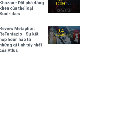
Khazan - Đột phá đáng
score
khen của thể loại
Soul-likes
Review Metaphor:
9.4
ReFantazio - Sự kết
score
hợp hoàn hảo từ
những gì tinh túy nhất
của Atlus