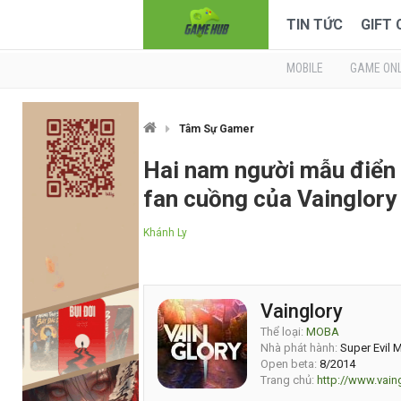
TIN TỨC
GIFT
MOBILE
GAME ONL
Tâm Sự Gamer
Hai nam người mẫu điển 
fan cuồng của Vainglory
Khánh Ly
Vainglory
Thể loại:
MOBA
Nhà phát hành:
Super Evil 
Open beta:
8/2014
Trang chủ:
http://www.vai