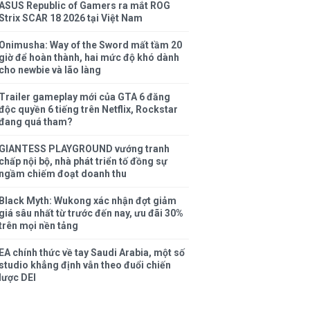
ASUS Republic of Gamers ra mắt ROG
Strix SCAR 18 2026 tại Việt Nam
Onimusha: Way of the Sword mất tầm 20
giờ để hoàn thành, hai mức độ khó dành
cho newbie và lão làng
Trailer gameplay mới của GTA 6 đăng
độc quyền 6 tiếng trên Netflix, Rockstar
đang quá tham?
GIANTESS PLAYGROUND vướng tranh
chấp nội bộ, nhà phát triển tố đồng sự
ngầm chiếm đoạt doanh thu
Black Myth: Wukong xác nhận đợt giảm
giá sâu nhất từ trước đến nay, ưu đãi 30%
trên mọi nền tảng
EA chính thức về tay Saudi Arabia, một số
studio khẳng định vẫn theo đuổi chiến
lược DEI