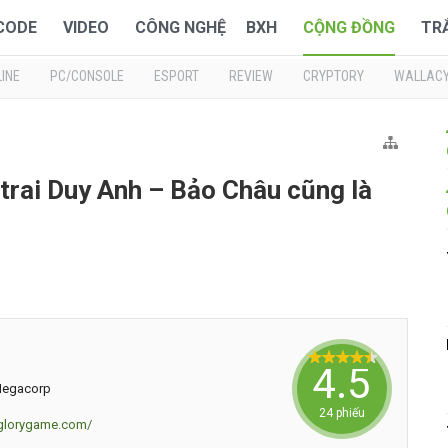
 CODE
VIDEO
CÔNG NGHỆ
BXH
CỘNG ĐỒNG
TR
INE
PC/CONSOLE
ESPORT
REVIEW
CRYPTORY
WALLAC
trai Duy Anh – Bảo Châu cũng là
4.5833
Megacorp
24 phiếu
nglorygame.com/