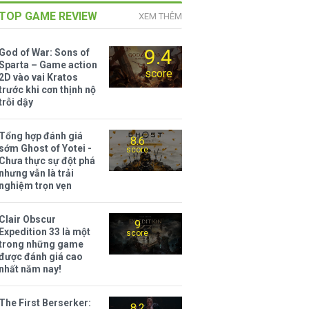
TOP GAME REVIEW
XEM THÊM
9.4
God of War: Sons of
Sparta – Game action
score
2D vào vai Kratos
trước khi cơn thịnh nộ
trỗi dậy
Tổng hợp đánh giá
8.6
sớm Ghost of Yotei -
score
Chưa thực sự đột phá
nhưng vẫn là trải
nghiệm trọn vẹn
Clair Obscur
9
Expedition 33 là một
score
trong những game
được đánh giá cao
nhất năm nay!
The First Berserker:
8.2