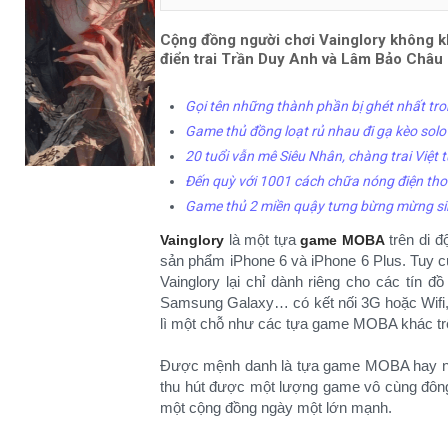
Cộng đồng người chơi Vainglory không k
điển trai Trần Duy Anh và Lâm Bảo Châu 
Gọi tên những thành phần bị ghét nhất tr
Game thủ đồng loạt rủ nhau đi gạ kèo sol
20 tuổi vẫn mê Siêu Nhân, chàng trai Việt t
Đến quỳ với 1001 cách chữa nóng điện thoạ
Game thủ 2 miền quậy tưng bừng mừng sin
là một tựa
trên di đ
Vainglory
game MOBA
sản phẩm iPhone 6 và iPhone 6 Plus. Tu
Vainglory lại chỉ dành riêng cho các tín đồ
Samsung Galaxy… có kết nối 3G hoặc Wifi,
lì một chỗ như các tựa game MOBA khác tr
Được mệnh danh là tựa game MOBA hay nhất 
thu hút được một lượng game vô cùng đông
một cộng đồng ngày một lớn mạnh.​