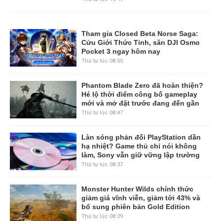
Tham gia Closed Beta Norse Saga:
Cửu Giới Thức Tỉnh, săn DJI Osmo
Pocket 3 ngay hôm nay
Thứ tư lúc 08:55
Phantom Blade Zero đã hoàn thiện?
Hé lộ thời điểm công bố gameplay
mới và mở đặt trước đang đến gần
Thứ tư lúc 08:47
Làn sóng phản đối PlayStation dần
hạ nhiệt? Game thủ chỉ nói không
làm, Sony vẫn giữ vững lập trường
Thứ tư lúc 08:37
Monster Hunter Wilds chính thức
giảm giá vĩnh viễn, giảm tới 43% và
bổ sung phiên bản Gold Edition
Thứ tư lúc 08:29