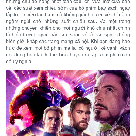
những chủ đề nóng nhất toàn cầu, chỉ vừa mở cửa bán
vé, các suất xem chiếu sớm của bộ phim bay sạch ngay
lập tức, nhiều fan hâm mộ không giành được vé chỉ đành
ngậm ngùi chờ những suất chiếu sau. Và một trong
những chuyện khiến cho mọi người khó chịu nhất chính
là hiện tượng spoil tràn lan, spoil vô tội vạ, spoil không
biên giới khắp các trang mạng xã hội. Khi bạn đang háo
hức để xem một bộ phim mà lại có người kể vanh vách
nội dung bên tai thì thử hỏi chuyện ra rạp xem phim còn
đâu ý nghĩa.​