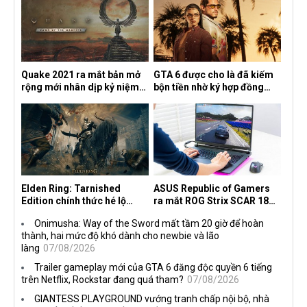
Quake 2021 ra mắt bản mở
GTA 6 được cho là đã kiếm
rộng mới nhân dịp kỷ niệm
bộn tiền nhờ ký hợp đồng
30 năm, mang tên Dawn of
độc quyền với Netflix
the Machine
Elden Ring: Tarnished
ASUS Republic of Gamers
Edition chính thức hé lộ
ra mắt ROG Strix SCAR 18
nghề nghiệp mới siêu "ngầu"
2026 tại Việt Nam
Onimusha: Way of the Sword mất tầm 20 giờ để hoàn
thành, hai mức độ khó dành cho newbie và lão
làng
07/08/2026
Trailer gameplay mới của GTA 6 đăng độc quyền 6 tiếng
trên Netflix, Rockstar đang quá tham?
07/08/2026
GIANTESS PLAYGROUND vướng tranh chấp nội bộ, nhà