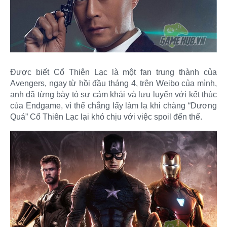
Được biết Cổ Thiên Lạc là một fan trung thành của
Avengers, ngay từ hồi đầu tháng 4, trên Weibo của mình,
anh dã từng bày tỏ sự cảm khái và lưu luyến với kết thúc
của Endgame, vì thế chẳng lấy làm lạ khi chàng “Dương
Quá” Cổ Thiên Lạc lại khó chịu với việc spoil đến thế.​