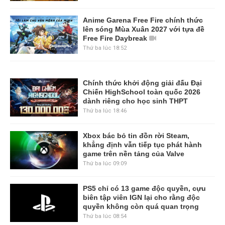
Anime Garena Free Fire chính thức
lên sóng Mùa Xuân 2027 với tựa đề
Free Fire Daybreak
Thứ ba lúc 18:52
Chính thức khởi động giải đấu Đại
Chiến HighSchool toàn quốc 2026
dành riêng cho học sinh THPT
Thứ ba lúc 18:46
Xbox bác bỏ tin đồn rời Steam,
khẳng định vẫn tiếp tục phát hành
game trên nền tảng của Valve
Thứ ba lúc 09:09
PS5 chỉ có 13 game độc quyền, cựu
biên tập viên IGN lại cho rằng độc
quyền không còn quá quan trọng
Thứ ba lúc 08:54