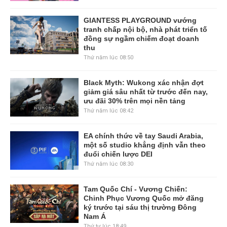
GIANTESS PLAYGROUND vướng
tranh chấp nội bộ, nhà phát triển tố
đồng sự ngầm chiếm đoạt doanh
thu
Thứ năm lúc 08:50
Black Myth: Wukong xác nhận đợt
giảm giá sâu nhất từ trước đến nay,
ưu đãi 30% trên mọi nền tảng
Thứ năm lúc 08:42
EA chính thức về tay Saudi Arabia,
một số studio khẳng định vẫn theo
đuổi chiến lược DEI
Thứ năm lúc 08:30
Tam Quốc Chí - Vương Chiến:
Chinh Phục Vương Quốc mở đăng
ký trước tại sáu thị trường Đông
Nam Á
Thứ tư lúc 18:49