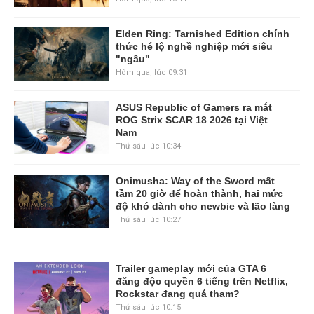
Elden Ring: Tarnished Edition chính
thức hé lộ nghề nghiệp mới siêu
"ngầu"
Hôm qua, lúc 09:31
ASUS Republic of Gamers ra mắt
ROG Strix SCAR 18 2026 tại Việt
Nam
Thứ sáu lúc 10:34
Onimusha: Way of the Sword mất
tầm 20 giờ để hoàn thành, hai mức
độ khó dành cho newbie và lão làng
Thứ sáu lúc 10:27
Trailer gameplay mới của GTA 6
đăng độc quyền 6 tiếng trên Netflix,
Rockstar đang quá tham?
Thứ sáu lúc 10:15