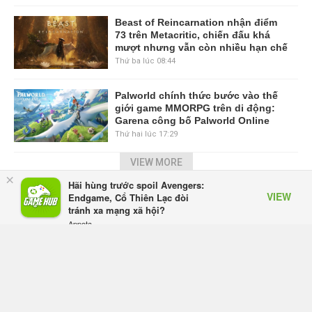
Beast of Reincarnation nhận điểm
73 trên Metacritic, chiến đấu khá
mượt nhưng vẫn còn nhiều hạn chế
Thứ ba lúc 08:44
Palworld chính thức bước vào thế
giới game MMORPG trên di động:
Garena công bố Palworld Online
Thứ hai lúc 17:29
VIEW MORE
×
Hãi hùng trước spoil Avengers:
VIEW
TRANG CHỦ
GIFTCODE
BẢNG XẾP HẠNG
VIDEO
Endgame, Cổ Thiên Lạc đòi
tránh xa mạng xã hội?
SỰ KIỆN GAME
CÔNG NGHỆ
GAME MOBILE
Appota
FREE - In Google Play
GAME ONLINE
ESPORTS
Mạng Xã Hội GameHub.vn - Mạng xã hội dành cho game thủ Việt.
Giấy phép số: 505/GP-BTTTT do Bộ Thông tin và Truyền thông cấp ngày
16/10/2017.