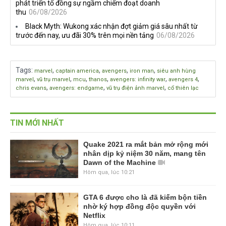
phát triển tố đồng sự ngầm chiếm đoạt doanh
thu
06/08/2026
Black Myth: Wukong xác nhận đợt giảm giá sâu nhất từ
trước đến nay, ưu đãi 30% trên mọi nền tảng
06/08/2026
Tags
:
,
,
,
,
marvel
captain america
avengers
iron man
siêu anh hùng
,
,
,
,
,
,
marvel
vũ trụ marvel
mcu
thanos
avengers: infinity war
avengers 4
,
,
,
chris evans
avengers: endgame
vũ trụ điện ảnh marvel
cổ thiên lạc
TIN MỚI NHẤT
Quake 2021 ra mắt bản mở rộng mới
nhân dịp kỷ niệm 30 năm, mang tên
Dawn of the Machine
Hôm qua, lúc 10:21
GTA 6 được cho là đã kiếm bộn tiền
nhờ ký hợp đồng độc quyền với
Netflix
Hôm qua, lúc 10:11