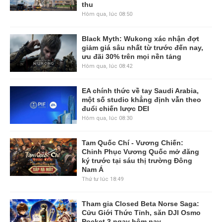
thu
Hôm qua, lúc 08:50
Black Myth: Wukong xác nhận đợt
giảm giá sâu nhất từ trước đến nay,
ưu đãi 30% trên mọi nền tảng
Hôm qua, lúc 08:42
EA chính thức về tay Saudi Arabia,
một số studio khẳng định vẫn theo
đuổi chiến lược DEI
Hôm qua, lúc 08:30
Tam Quốc Chí - Vương Chiến:
Chinh Phục Vương Quốc mở đăng
ký trước tại sáu thị trường Đông
Nam Á
Thứ tư lúc 18:49
Tham gia Closed Beta Norse Saga:
Cửu Giới Thức Tỉnh, săn DJI Osmo
Pocket 3 ngay hôm nay