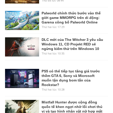
Thứ ba lúc 08:44
Palworld chính thức bước vào thế
giới game MMORPG trên di động:
Garena công bố Palworld Online
Thứ hai lúc 17:29
DLC mới của The Witcher 3 yêu cầu
Windows 11, CD Projekt RED sẽ
ngừng kiểm thử trên Windows 10
Thứ hai lúc 10:35
PS5 có thể tiếp tục tăng giá trước
thềm GTA 6, Sony và Microsoft
muốn tận dụng bom tấn của
Rockstar?
Thứ hai lúc 10:28
Mistfall Hunter được cộng đồng
quốc tế khen ngợi nhờ lối chơi thú
vị và tạo hình nhân vật nữ hợp mắt