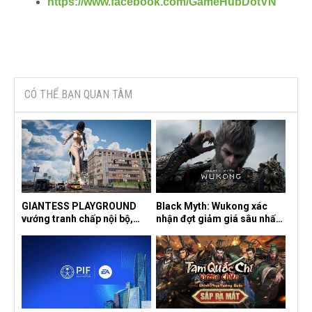
https://www.facebook.com/GameHubDotVN
CÓ THỂ BẠN QUAN TÂM
GIANTESS PLAYGROUND
Black Myth: Wukong xác
vướng tranh chấp nội bộ,
nhận đợt giảm giá sâu nhất
nhà phát triển tố đồng sự
từ trước đến nay, ưu đãi 30%
ngầm chiếm đoạt doanh thu
trên mọi nền tảng