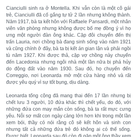
Cianciulli sinh ra ở Montella. Khi vẫn còn là một cô gái
trẻ, Cianciulli đã cố gắng tự tử 2 lần nhưng không thành.
Năm 1917, bà ta kết hôn với Raffaele Pansardi, một nhân
viên văn phòng nhưng không được bố mẹ đồng ý vì họ
ưng một người đàn ông khác. Cặp đôi chuyển đến thị
trấn Lauria, nơi chồng bà đang sinh sống vào năm 1921
và cũng chính ở đây, bà ta bị kết án gian lận và phải ngồi
tù năm 1927. Khi được thả, cặp vợ chồng này chuyển
đến Lacedonia nhưng ngôi nhà một lần nữa bị phá hủy
do động đất vào năm 1930. Sau đó, họ chuyển đến
Correggio, nơi Leonarda mở một cửa hàng nhỏ và rất
được yêu quý vì sự tốt bụng, dịu dàng.
Leonarda tổng cộng đã mang thai đến 17 lần nhưng bị
chết lưu 3 người, 10 đứa khác thì chết yểu, do đó, với
những đứa con may mắn còn sống, bà ta rất mực cưng
yêu. Nỗi sợ mất con ngày càng lớn hơn khi trong một lần
xem bói, thầy có nói rằng cô sẽ kết hôn và sinh con
nhưng tất cả những đứa trẻ đó không ai có thể sống.
Được biết, Leonarda sau đó còn đi gặp một ông thầy xem