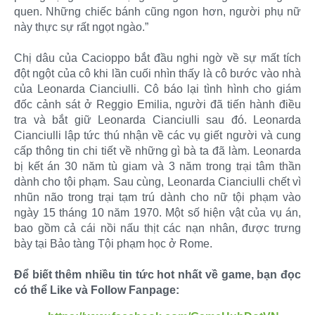
quen. Những chiếc bánh cũng ngon hơn, người phụ nữ
này thực sự rất ngọt ngào.”
Chị dâu của Cacioppo bắt đầu nghi ngờ về sự mất tích
đột ngột của cô khi lần cuối nhìn thấy là cô bước vào nhà
của Leonarda Cianciulli. Cô báo lại tình hình cho giám
đốc cảnh sát ở Reggio Emilia, người đã tiến hành điều
tra và bắt giữ Leonarda Cianciulli sau đó. Leonarda
Cianciulli lập tức thú nhận về các vụ giết người và cung
cấp thông tin chi tiết về những gì bà ta đã làm. Leonarda
bị kết án 30 năm tù giam và 3 năm trong trại tâm thần
dành cho tội phạm. Sau cùng, Leonarda Cianciulli chết vì
nhũn não trong trại tạm trú dành cho nữ tội phạm vào
ngày 15 tháng 10 năm 1970. Một số hiện vật của vụ án,
bao gồm cả cái nồi nấu thịt các nạn nhân, được trưng
bày tại Bảo tàng Tội phạm học ở Rome.
Để biết thêm nhiều tin tức hot nhất về game, bạn đọc
có thể Like và Follow Fanpage: