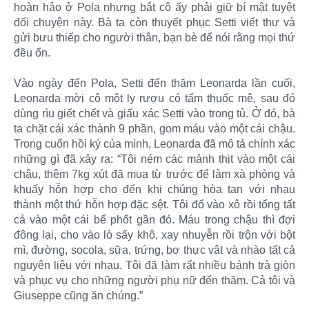
hoàn hảo ở Pola nhưng bắt cô ấy phải giữ bí mật tuyệt
đối chuyện này. Bà ta còn thuyết phục Setti viết thư và
gửi bưu thiếp cho người thân, bạn bè để nói rằng mọi thứ
đều ổn.
Vào ngày đến Pola, Setti đến thăm Leonarda lần cuối,
Leonarda mời cô một ly rượu có tẩm thuốc mê, sau đó
dùng rìu giết chết và giấu xác Setti vào trong tủ. Ở đó, bà
ta chặt cái xác thành 9 phần, gom máu vào một cái chậu.
Trong cuốn hồi ký của mình, Leonarda đã mô tả chính xác
những gì đã xảy ra: “Tôi ném các mảnh thịt vào một cái
chậu, thêm 7kg xút đã mua từ trước để làm xà phòng và
khuấy hỗn hợp cho đến khi chúng hòa tan với nhau
thành một thứ hỗn hợp đặc sệt. Tôi đổ vào xô rồi tống tất
cả vào một cái bể phốt gần đó. Máu trong chậu thì đợi
đông lại, cho vào lò sấy khô, xay nhuyễn rồi trộn với bột
mì, đường, socola, sữa, trứng, bơ thực vật và nhào tất cả
nguyên liệu với nhau. Tôi đã làm rất nhiều bánh trà giòn
và phục vụ cho những người phụ nữ đến thăm. Cả tôi và
Giuseppe cũng ăn chúng.”