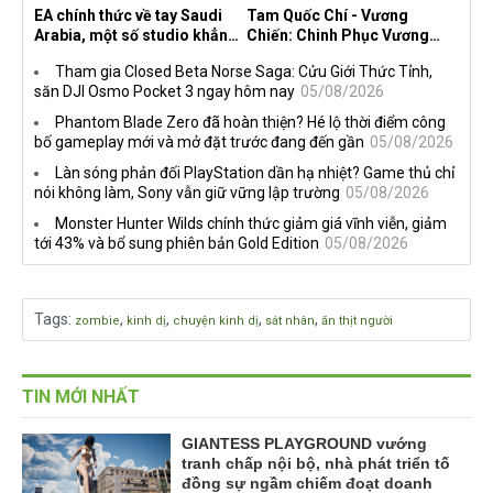
EA chính thức về tay Saudi
Tam Quốc Chí - Vương
Arabia, một số studio khẳng
Chiến: Chinh Phục Vương
định vẫn theo đuổi chiến
Quốc mở đăng ký trước tại
Tham gia Closed Beta Norse Saga: Cửu Giới Thức Tỉnh,
lược DEI
sáu thị trường Đông Nam Á
săn DJI Osmo Pocket 3 ngay hôm nay
05/08/2026
Phantom Blade Zero đã hoàn thiện? Hé lộ thời điểm công
bố gameplay mới và mở đặt trước đang đến gần
05/08/2026
Làn sóng phản đối PlayStation dần hạ nhiệt? Game thủ chỉ
nói không làm, Sony vẫn giữ vững lập trường
05/08/2026
Monster Hunter Wilds chính thức giảm giá vĩnh viễn, giảm
tới 43% và bổ sung phiên bản Gold Edition
05/08/2026
Tags
:
,
,
,
,
zombie
kinh dị
chuyện kinh dị
sát nhân
ăn thịt người
TIN MỚI NHẤT
GIANTESS PLAYGROUND vướng
tranh chấp nội bộ, nhà phát triển tố
đồng sự ngầm chiếm đoạt doanh