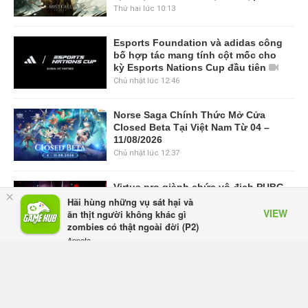
Thứ hai lúc 10:13
Esports Foundation và adidas công
bố hợp tác mang tính cột mốc cho
kỳ Esports Nations Cup đầu tiên
Chủ nhật lúc 12:46
Norse Saga Chính Thức Mở Cửa
Closed Beta Tại Việt Nam Từ 04 –
11/08/2026
Chủ nhật lúc 12:37
Virtus.pro giành chức vô địch PUBG
×
tại Esports World Cup 2026 sau ba
Hãi hùng những vụ sát hại và
VIEW
ngày thống trị Vòng Chung kết
ăn thịt người không khác gì
zombies có thật ngoài đời (P2)
28/7/26
Appota
FREE - In Google Play
VIEW MORE
TRANG CHỦ
GIFTCODE
BẢNG XẾP HẠNG
VIDEO