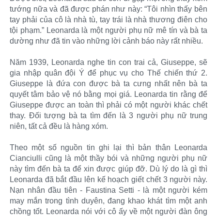
tướng nữa và đã được phán như này: “Tôi nhìn thấy bên
tay phải của cô là nhà tù, tay trái là nhà thương điên cho
tội phạm.” Leonarda là một người phụ nữ mê tín và bà ta
dường như đã tin vào những lời cảnh báo này rất nhiều.
Năm 1939, Leonarda nghe tin con trai cả, Giuseppe, sẽ
gia nhập quân đội Ý để phục vụ cho Thế chiến thứ 2.
Giuseppe là đứa con được bà ta cưng nhất nên bà ta
quyết tâm bảo vệ nó bằng mọi giá. Leonarda tin rằng để
Giuseppe được an toàn thì phải có một người khác chết
thay. Đối tượng bà ta tìm đến là 3 người phụ nữ trung
niên, tất cả đều là hàng xóm.
Theo một số nguồn tin ghi lại thì bản thân Leonarda
Cianciulli cũng là một thầy bói và những người phụ nữ
này tìm đến bà ta để xin được giúp đỡ. Dù lý do là gì thì
Leonarda đã bắt đầu lên kế hoạch giết chết 3 người này.
Nạn nhân đầu tiên - Faustina Setti - là một người kém
may mắn trong tình duyên, đang khao khát tìm một anh
chồng tốt. Leonarda nói với cô ấy về một người đàn ông