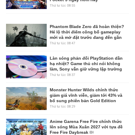
Thứ tư lúc 08:55
Phantom Blade Zero đã hoàn thiện?
Hé lộ thời điểm công bố gameplay
mới và mở đặt trước đang đến gần
Thứ tư lúc 08:47
Làn sóng phản đối PlayStation dần
hạ nhiệt? Game thủ chỉ nói không
làm, Sony vẫn giữ vững lập trường
Thứ tư lúc 08:37
Monster Hunter Wilds chính thức
giảm giá vĩnh viễn, giảm tới 43% và
bổ sung phiên bản Gold Edition
Thứ tư lúc 08:29
Anime Garena Free Fire chính thức
lên sóng Mùa Xuân 2027 với tựa đề
Free Fire Daybreak