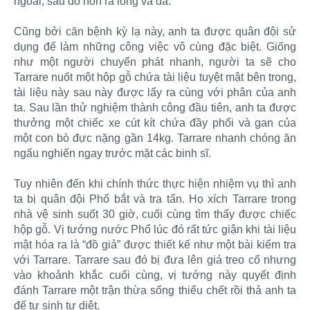
ngoài, sau đó nôn ra lông và da.
Cũng bởi căn bệnh kỳ lạ này, anh ta được quân đội sử
dụng để làm những công việc vô cùng đặc biệt. Giống
như một người chuyển phát nhanh, người ta sẽ cho
Tarrare nuốt một hộp gỗ chứa tài liệu tuyệt mật bên trong,
tài liệu này sau này được lấy ra cùng với phân của anh
ta. Sau lần thử nghiệm thành công đầu tiên, anh ta được
thưởng một chiếc xe cút kít chứa đầy phổi và gan của
một con bò đực nặng gần 14kg. Tarrare nhanh chóng ăn
ngấu nghiến ngay trước mặt các binh sĩ.
Tuy nhiên đến khi chính thức thực hiện nhiệm vụ thì anh
ta bị quân đội Phổ bắt và tra tấn. Họ xích Tarrare trong
nhà vệ sinh suốt 30 giờ, cuối cùng tìm thấy được chiếc
hộp gỗ. Vị tướng nước Phổ lúc đó rất tức giận khi tài liệu
mật hóa ra là “đồ giả” được thiết kế như một bài kiểm tra
với Tarrare. Tarrare sau đó bị đưa lên giá treo cổ nhưng
vào khoảnh khắc cuối cùng, vị tướng này quyết định
đánh Tarrare một trận thừa sống thiếu chết rồi thả anh ta
để tự sinh tự diệt.