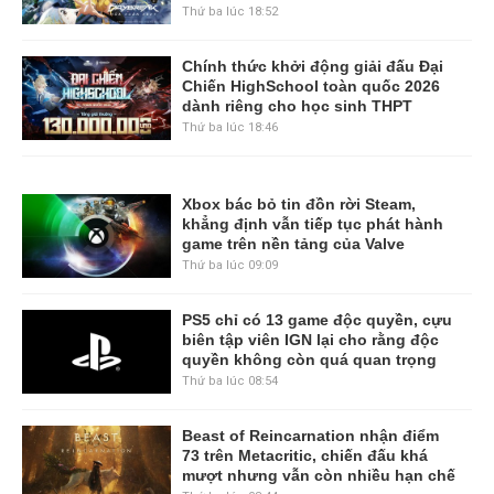
Thứ ba lúc 18:52
Chính thức khởi động giải đấu Đại
Chiến HighSchool toàn quốc 2026
dành riêng cho học sinh THPT
Thứ ba lúc 18:46
Xbox bác bỏ tin đồn rời Steam,
khẳng định vẫn tiếp tục phát hành
game trên nền tảng của Valve
Thứ ba lúc 09:09
PS5 chỉ có 13 game độc quyền, cựu
biên tập viên IGN lại cho rằng độc
quyền không còn quá quan trọng
Thứ ba lúc 08:54
Beast of Reincarnation nhận điểm
73 trên Metacritic, chiến đấu khá
mượt nhưng vẫn còn nhiều hạn chế