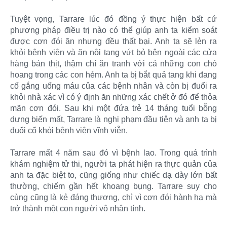
Tuyệt vọng, Tarrare lúc đó đồng ý thực hiện bất cứ
phương pháp điều trị nào có thể giúp anh ta kiểm soát
được cơn đói ăn nhưng đều thất bại. Anh ta sẽ lẻn ra
khỏi bệnh viện và ăn nội tạng vứt bỏ bên ngoài các cửa
hàng bán thịt, thậm chí ăn tranh với cả những con chó
hoang trong các con hẻm. Anh ta bị bắt quả tang khi đang
cố gắng uống máu của các bệnh nhân và còn bị đuổi ra
khỏi nhà xác vì có ý định ăn những xác chết ở đó để thỏa
mãn cơn đói. Sau khi một đứa trẻ 14 tháng tuổi bỗng
dưng biến mất, Tarrare là nghi phạm đầu tiên và anh ta bị
đuổi cổ khỏi bệnh viện vĩnh viễn.
Tarrare mất 4 năm sau đó vì bệnh lao. Trong quá trình
khám nghiệm tử thi, người ta phát hiện ra thực quản của
anh ta đặc biệt to, cũng giống như chiếc dạ dày lớn bất
thường, chiếm gần hết khoang bụng. Tarrare suy cho
cùng cũng là kẻ đáng thương, chì vì cơn đói hành hạ mà
trở thành một con người vô nhân tính.