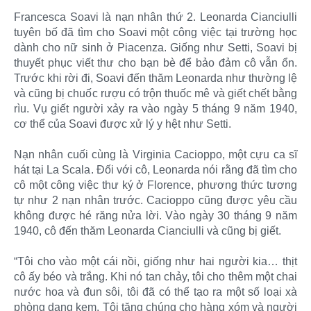
Francesca Soavi là nạn nhân thứ 2. Leonarda Cianciulli
tuyên bố đã tìm cho Soavi một công việc tại trường học
dành cho nữ sinh ở Piacenza. Giống như Setti, Soavi bị
thuyết phục viết thư cho bạn bè để bảo đảm cô vẫn ổn.
Trước khi rời đi, Soavi đến thăm Leonarda như thường lệ
và cũng bị chuốc rượu có trộn thuốc mê và giết chết bằng
rìu. Vụ giết người xảy ra vào ngày 5 tháng 9 năm 1940,
cơ thể của Soavi được xử lý y hệt như Setti.
Nạn nhân cuối cùng là Virginia Cacioppo, một cựu ca sĩ
hát tại La Scala. Đối với cô, Leonarda nói rằng đã tìm cho
cô một công việc thư ký ở Florence, phương thức tương
tự như 2 nạn nhân trước. Cacioppo cũng được yêu cầu
không được hé răng nửa lời. Vào ngày 30 tháng 9 năm
1940, cô đến thăm Leonarda Cianciulli và cũng bị giết.
“Tôi cho vào một cái nồi, giống như hai người kia… thịt
cô ấy béo và trắng. Khi nó tan chảy, tôi cho thêm một chai
nước hoa và đun sôi, tôi đã có thể tạo ra một số loại xà
phòng dạng kem. Tôi tặng chúng cho hàng xóm và người