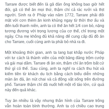
Tarrare được biết đến là gã đàn ông không bao giờ hết
đói, gã có thể ăn mọi thứ, thậm chí cả rác rưởi và thịt
người. Sinh ra ở Pháp vào năm 1772, Tarrare phải đối
mặt với cơn thèm ăn kinh khủng ngay từ thời thơ ấu và
đến tuổi thanh niên, anh ta có thể ăn hết 1/4 con bò, nặng
tương đương với trọng lượng của cơ thể, chỉ trong một
ngày. Cha mẹ không đủ khả năng để cung cấp đủ đồ ăn
cho Tarrare, cuối cùng anh ta phải bỏ nhà ra đi.
Một khoảng thời gian, anh ta lang bạt khắp nước Pháp
với tư cách là thành viên của một băng đảng trộm cướp
và gái mại dâm. Tarrare đi ăn xin, thậm chí ăn trộm bất cứ
thứ gì có thể. Sau cùng, anh ta nghĩ ra cách thu hút và
kiếm tiền từ khách du lịch bằng cách biểu diễn những
màn ăn đá, ăn nút chai và cả động vật sống trên đường
phố. Tarrare thậm chí đã nuốt hết một rổ táo lớn, cứ quả
này đến quả khác.
Tuy ăn nhiều là vậy nhưng thân hình của Tarrare trông
vẫn hoàn toàn bình thường. Anh ta có chiều cao trung