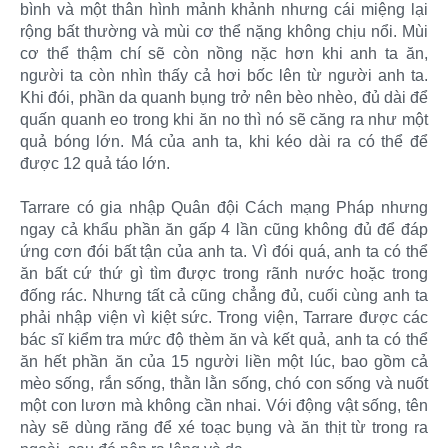
bình và một thân hình mảnh khảnh nhưng cái miệng lại
rộng bất thường và mùi cơ thể nặng không chịu nổi. Mùi
cơ thể thậm chí sẽ còn nồng nặc hơn khi anh ta ăn,
người ta còn nhìn thấy cả hơi bốc lên từ người anh ta.
Khi đói, phần da quanh bụng trở nên bèo nhèo, đủ dài để
quấn quanh eo trong khi ăn no thì nó sẽ căng ra như một
quả bóng lớn. Má của anh ta, khi kéo dài ra có thể để
được 12 quả táo lớn.
Tarrare có gia nhập Quân đội Cách mạng Pháp nhưng
ngay cả khẩu phần ăn gấp 4 lần cũng không đủ để đáp
ứng cơn đói bất tận của anh ta. Vì đói quá, anh ta có thể
ăn bất cứ thứ gì tìm được trong rãnh nước hoặc trong
đống rác. Nhưng tất cả cũng chẳng đủ, cuối cùng anh ta
phải nhập viện vì kiệt sức. Trong viện, Tarrare được các
bác sĩ kiểm tra mức độ thèm ăn và kết quả, anh ta có thể
ăn hết phần ăn của 15 người liền một lúc, bao gồm cả
mèo sống, rắn sống, thằn lằn sống, chó con sống và nuốt
một con lươn mà không cần nhai. Với động vật sống, tên
này sẽ dùng răng để xé toạc bụng và ăn thịt từ trong ra