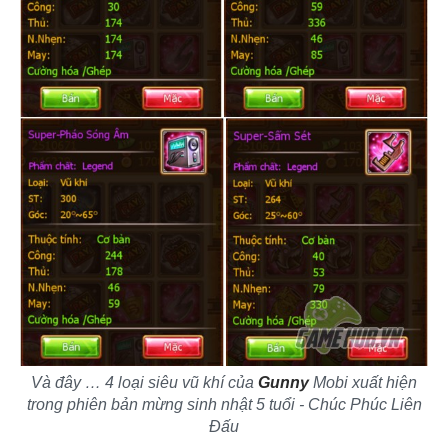
Và đây … 4 loại siêu vũ khí của
Gunny
Mobi xuất hiện
trong phiên bản mừng sinh nhật 5 tuổi - Chúc Phúc Liên
Đấu