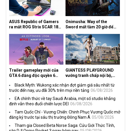
ASUS Republic of Gamers
Onimusha: Way of the
ra mắt ROG Strix SCAR 18
Sword mất tầm 20 giờ để
2026 tại Việt Nam
hoàn thành, hai mức độ khó
dành cho newbie và lão làng
Trailer gameplay mới của
GIANTESS PLAYGROUND
GTA 6 đăng độc quyền 6
vướng tranh chấp nội bộ,
tiếng trên Netflix, Rockstar
nhà phát triển tố đồng sự
Black Myth: Wukong xác nhận đợt giảm giá sâu nhất từ
đang quá tham?
ngầm chiếm đoạt doanh thu
trước đến nay, ưu đãi 30% trên mọi nền tảng
06/08/2026
EA chính thức về tay Saudi Arabia, một số studio khẳng
định vẫn theo đuổi chiến lược DEI
06/08/2026
Tam Quốc Chí - Vương Chiến: Chinh Phục Vương Quốc mở
đăng ký trước tại sáu thị trường Đông Nam Á
05/08/2026
Tham gia Closed Beta Norse Saga: Cửu Giới Thức Tỉnh,
săn DJI Osmo Pocket 3 ngay hôm nay
05/08/2026