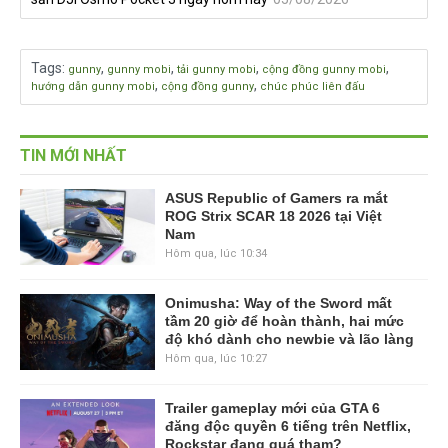
Tags
:
,
,
,
,
gunny
gunny mobi
tải gunny mobi
cộng đồng gunny mobi
,
,
hướng dẫn gunny mobi
cộng đồng gunny
chúc phúc liên đấu
TIN MỚI NHẤT
ASUS Republic of Gamers ra mắt
ROG Strix SCAR 18 2026 tại Việt
Nam
Hôm qua, lúc 10:34
Onimusha: Way of the Sword mất
tầm 20 giờ để hoàn thành, hai mức
độ khó dành cho newbie và lão làng
Hôm qua, lúc 10:27
Trailer gameplay mới của GTA 6
đăng độc quyền 6 tiếng trên Netflix,
Rockstar đang quá tham?