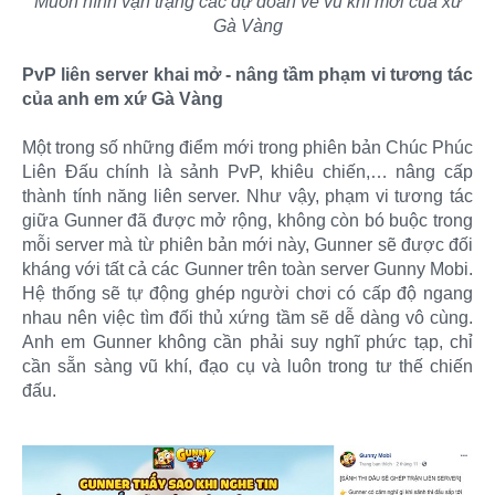
Muôn hình vạn trạng các dự đoán về vũ khí mới của xứ
Gà Vàng
PvP liên server khai mở - nâng tầm phạm vi tương tác
của anh em xứ Gà Vàng
Một trong số những điểm mới trong phiên bản Chúc Phúc
Liên Đấu chính là sảnh PvP, khiêu chiến,… nâng cấp
thành tính năng liên server. Như vậy, phạm vi tương tác
giữa Gunner đã được mở rộng, không còn bó buộc trong
mỗi server mà từ phiên bản mới này, Gunner sẽ được đối
kháng với tất cả các Gunner trên toàn server Gunny Mobi.
Hệ thống sẽ tự động ghép người chơi có cấp độ ngang
nhau nên việc tìm đối thủ xứng tầm sẽ dễ dàng vô cùng.
Anh em Gunner không cần phải suy nghĩ phức tạp, chỉ
cần sẵn sàng vũ khí, đạo cụ và luôn trong tư thế chiến
đấu.