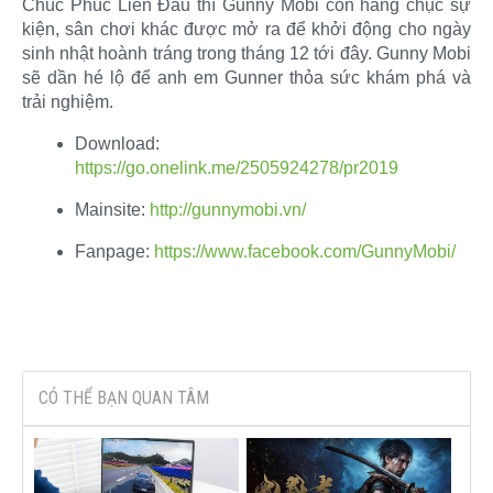
Chúc Phúc Liên Đấu thì Gunny Mobi còn hàng chục sự
kiện, sân chơi khác được mở ra để khởi động cho ngày
sinh nhật hoành tráng trong tháng 12 tới đây. Gunny Mobi
sẽ dần hé lộ để anh em Gunner thỏa sức khám phá và
trải nghiệm.​
Download:
https://go.onelink.me/2505924278/pr2019
Mainsite:
http://gunnymobi.vn/
​
Fanpage:
https://www.facebook.com/GunnyMobi/
CÓ THỂ BẠN QUAN TÂM