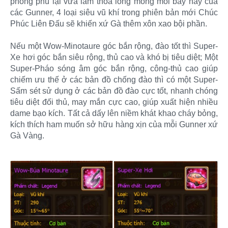
phong phú lại vừa làm thỏa lòng mong mỏi bấy nay của
các Gunner, 4 loại siêu vũ khí trong phiên bản mới Chúc
Phúc Liên Đấu sẽ khiến xứ Gà thêm xôn xao bội phần.
Nếu một Wow-Minotaure góc bắn rộng, đào tốt thì Super-
Xe hơi góc bắn siêu rộng, thủ cao và khó bị tiêu diệt; Một
Super-Pháo sóng âm góc bắn rộng, công-thủ cao giúp
chiếm ưu thế ở các bản đồ chống đào thì có một Super-
Sấm sét sử dụng ở các bản đồ đào cực tốt, nhanh chóng
tiêu diệt đối thủ, may mắn cực cao, giúp xuất hiện nhiều
dame bạo kích. Tất cả dấy lên niềm khát khao cháy bỏng,
kích thích ham muốn sở hữu hàng xịn của mỗi Gunner xứ
Gà Vàng.