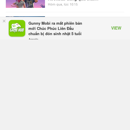
Hôm qua, lúc 10:15
GIANTESS PLAYGROUND vướng
×
Gunny Mobi ra mắt phiên bản
tranh chấp nội bộ, nhà phát triển tố
VIEW
mới Chúc Phúc Liên Đấu
đồng sự ngầm chiếm đoạt doanh
chuẩn bị đón sinh nhật 5 tuổi
thu
Appota
Thứ năm lúc 08:50
FREE - In Google Play
Black Myth: Wukong xác nhận đợt
giảm giá sâu nhất từ trước đến nay,
ưu đãi 30% trên mọi nền tảng
Thứ năm lúc 08:42
EA chính thức về tay Saudi Arabia,
một số studio khẳng định vẫn theo
đuổi chiến lược DEI
Thứ năm lúc 08:30
Tam Quốc Chí - Vương Chiến:
Chinh Phục Vương Quốc mở đăng