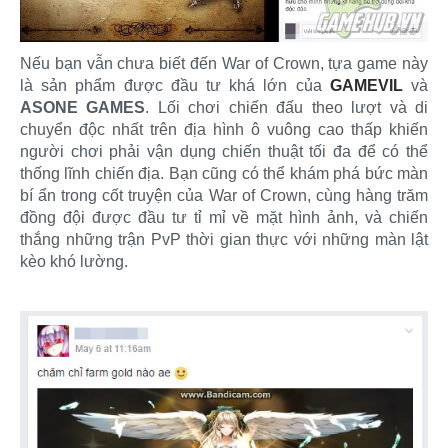
Nếu bạn vẫn chưa biết đến War of Crown, tựa game này
là sản phẩm được đầu tư khá lớn của
GAMEVIL
và
ASONE GAMES
. Lối chơi chiến đấu theo lượt và di
chuyển độc nhất trên địa hình ô vuông cao thấp khiến
người chơi phải vận dụng chiến thuật tối đa để có thể
thống lĩnh chiến địa. Bạn cũng có thể khám phá bức màn
bí ẩn trong cốt truyện của War of Crown, cùng hàng trăm
đồng đội được đầu tư tỉ mỉ về mặt hình ảnh, và chiến
thắng những trận PvP thời gian thực với những màn lật
kèo khó lường.