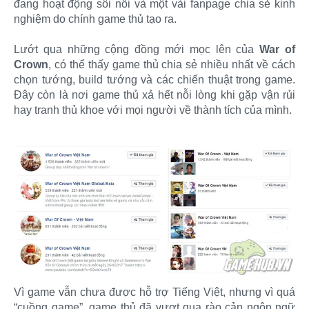
đang hoạt động sôi nổi và một vài fanpage chia sẻ kinh
nghiệm do chính game thủ tạo ra.
Lướt qua những cộng đồng mới mọc lên của
War of
Crown
, có thể thấy game thủ chia sẻ nhiều nhất về cách
chọn tướng, build tướng và các chiến thuật trong game.
Đây còn là nơi game thủ xả hết nỗi lòng khi gặp vận rủi
hay tranh thủ khoe với mọi người về thành tích của mình.
Vì game vẫn chưa được hỗ trợ Tiếng Việt, nhưng vì quá
“cuồng game”, game thủ đã vượt qua rào cản ngôn ngữ