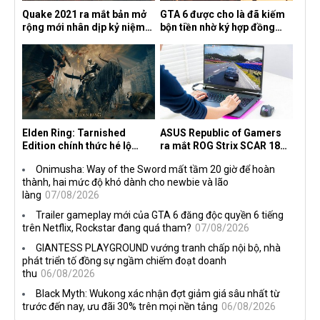
Quake 2021 ra mắt bản mở
GTA 6 được cho là đã kiếm
rộng mới nhân dịp kỷ niệm
bộn tiền nhờ ký hợp đồng
30 năm, mang tên Dawn of
độc quyền với Netflix
the Machine
Elden Ring: Tarnished
ASUS Republic of Gamers
Edition chính thức hé lộ
ra mắt ROG Strix SCAR 18
nghề nghiệp mới siêu "ngầu"
2026 tại Việt Nam
Onimusha: Way of the Sword mất tầm 20 giờ để hoàn
thành, hai mức độ khó dành cho newbie và lão
làng
07/08/2026
Trailer gameplay mới của GTA 6 đăng độc quyền 6 tiếng
trên Netflix, Rockstar đang quá tham?
07/08/2026
GIANTESS PLAYGROUND vướng tranh chấp nội bộ, nhà
phát triển tố đồng sự ngầm chiếm đoạt doanh
thu
06/08/2026
Black Myth: Wukong xác nhận đợt giảm giá sâu nhất từ
trước đến nay, ưu đãi 30% trên mọi nền tảng
06/08/2026