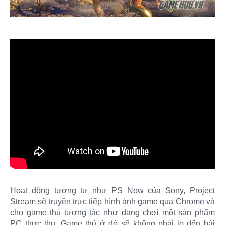
Hoạt động tương tự như PS Now của Sony, Project
Stream sẽ truyền trực tiếp hình ảnh game qua Chrome và
cho game thủ tương tác như đang chơi một sản phẩm
PC thực thụ. Game thủ ở đó sẽ không phải lo đến bài