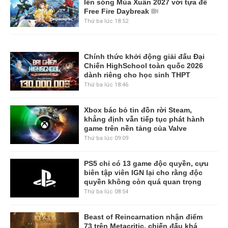
lên sóng Mùa Xuân 2027 với tựa đề
Free Fire Daybreak
Thứ ba lúc 18:52
Chính thức khởi động giải đấu Đại
Chiến HighSchool toàn quốc 2026
dành riêng cho học sinh THPT
Thứ ba lúc 18:46
Xbox bác bỏ tin đồn rời Steam,
khẳng định vẫn tiếp tục phát hành
game trên nền tảng của Valve
Thứ ba lúc 09:09
PS5 chỉ có 13 game độc quyền, cựu
biên tập viên IGN lại cho rằng độc
quyền không còn quá quan trọng
Thứ ba lúc 08:54
Beast of Reincarnation nhận điểm
73 trên Metacritic, chiến đấu khá