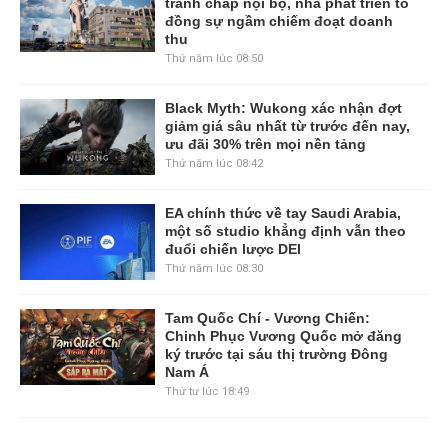
tranh chấp nội bộ, nhà phát triển tố
đồng sự ngầm chiếm đoạt doanh
thu
Thứ năm lúc 08:50
Black Myth: Wukong xác nhận đợt
giảm giá sâu nhất từ trước đến nay,
ưu đãi 30% trên mọi nền tảng
Thứ năm lúc 08:42
EA chính thức về tay Saudi Arabia,
một số studio khẳng định vẫn theo
đuổi chiến lược DEI
Thứ năm lúc 08:30
Tam Quốc Chí - Vương Chiến:
Chinh Phục Vương Quốc mở đăng
ký trước tại sáu thị trường Đông
Nam Á
Thứ tư lúc 18:49