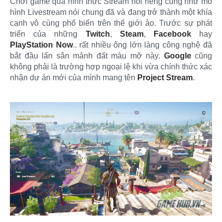
Chơi game qua hình thức Stream nói riêng cũng như mô
hình Livestream nói chung đã và đang trở thành một khía
cạnh vô cùng phổ biến trên thế giới ảo. Trước sự phát
triển của những
Twitch
,
Steam
,
Facebook
hay
PlayStation Now
.. rất nhiều ông lớn làng công nghệ đã
bắt đầu lấn sân mảnh đất màu mỡ này.
Google
cũng
không phải là trường hợp ngoại lệ khi vừa chính thức xác
nhận dự án mới của mình mang tên
Project Stream
.