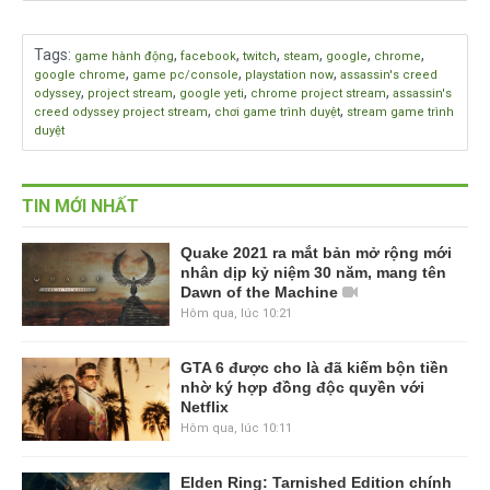
Tags
:
,
,
,
,
,
,
game hành động
facebook
twitch
steam
google
chrome
,
,
,
google chrome
game pc/console
playstation now
assassin's creed
,
,
,
,
odyssey
project stream
google yeti
chrome project stream
assassin's
,
,
creed odyssey project stream
chơi game trình duyệt
stream game trình
duyệt
TIN MỚI NHẤT
Quake 2021 ra mắt bản mở rộng mới
nhân dịp kỷ niệm 30 năm, mang tên
Dawn of the Machine
Hôm qua, lúc 10:21
GTA 6 được cho là đã kiếm bộn tiền
nhờ ký hợp đồng độc quyền với
Netflix
Hôm qua, lúc 10:11
Elden Ring: Tarnished Edition chính