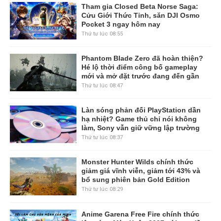
Tham gia Closed Beta Norse Saga:
Cửu Giới Thức Tỉnh, săn DJI Osmo
Pocket 3 ngay hôm nay
Thứ tư lúc 08:55
Phantom Blade Zero đã hoàn thiện?
Hé lộ thời điểm công bố gameplay
mới và mở đặt trước đang đến gần
Thứ tư lúc 08:47
Làn sóng phản đối PlayStation dần
hạ nhiệt? Game thủ chỉ nói không
làm, Sony vẫn giữ vững lập trường
Thứ tư lúc 08:37
Monster Hunter Wilds chính thức
giảm giá vĩnh viễn, giảm tới 43% và
bổ sung phiên bản Gold Edition
Thứ tư lúc 08:29
Anime Garena Free Fire chính thức