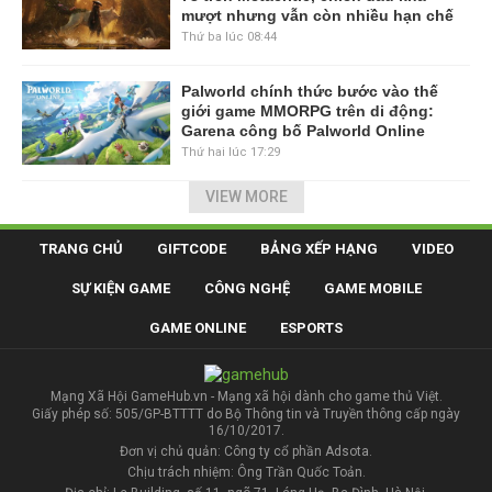
mượt nhưng vẫn còn nhiều hạn chế
Thứ ba lúc 08:44
Palworld chính thức bước vào thế
giới game MMORPG trên di động:
Garena công bố Palworld Online
Thứ hai lúc 17:29
VIEW MORE
TRANG CHỦ
GIFTCODE
BẢNG XẾP HẠNG
VIDEO
SỰ KIỆN GAME
CÔNG NGHỆ
GAME MOBILE
GAME ONLINE
ESPORTS
Mạng Xã Hội GameHub.vn - Mạng xã hội dành cho game thủ Việt.
Giấy phép số: 505/GP-BTTTT do Bộ Thông tin và Truyền thông cấp ngày
16/10/2017.
Đơn vị chủ quản: Công ty cổ phần Adsota.
Chịu trách nhiệm: Ông Trần Quốc Toản.