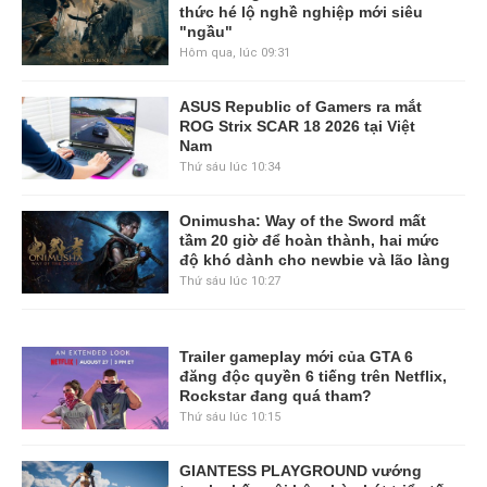
thức hé lộ nghề nghiệp mới siêu
"ngầu"
Hôm qua, lúc 09:31
ASUS Republic of Gamers ra mắt
ROG Strix SCAR 18 2026 tại Việt
Nam
Thứ sáu lúc 10:34
Onimusha: Way of the Sword mất
tầm 20 giờ để hoàn thành, hai mức
độ khó dành cho newbie và lão làng
Thứ sáu lúc 10:27
Trailer gameplay mới của GTA 6
đăng độc quyền 6 tiếng trên Netflix,
Rockstar đang quá tham?
Thứ sáu lúc 10:15
GIANTESS PLAYGROUND vướng