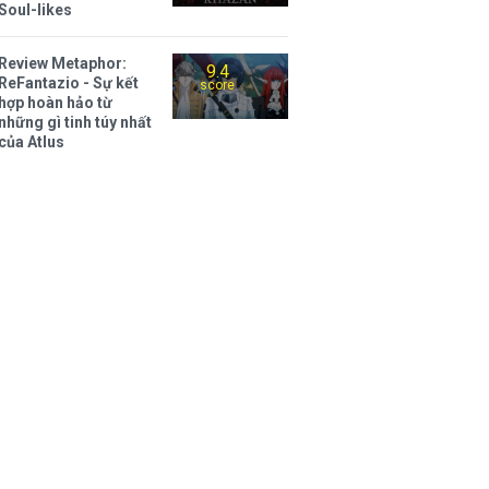
Soul-likes
Review Metaphor:
9.4
ReFantazio - Sự kết
score
hợp hoàn hảo từ
những gì tinh túy nhất
của Atlus