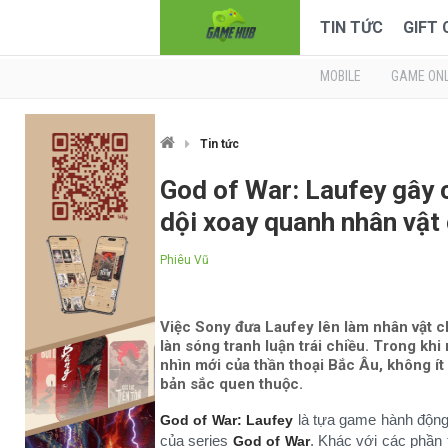
TIN TỨC
GIFT
MOBILE
GAME ONL
Tin tức
God of War: Laufey gây c
dội xoay quanh nhân vật
Phiêu Vũ
Việc Sony đưa Laufey lên làm nhân vật 
làn sóng tranh luận trái chiều. Trong k
nhìn mới của thần thoại Bắc Âu, không í
bản sắc quen thuộc.
là tựa game hành động 
God of War: Laufey
của series
. Khác với các phần 
God of War