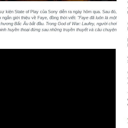
ự kiện State of Play của Sony diễn ra ngày hôm qua. Sau đó,
o ngắn giới thiệu về Faye, đồng thời viết:
"Faye đã luôn là một
chương Bắc Âu bắt đầu. Trong God of War: Laufey, người chơi
 binh huyền thoại đứng sau những truyền thuyết và câu chuyện