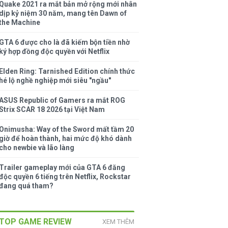
Quake 2021 ra mắt bản mở rộng mới nhân
dịp kỷ niệm 30 năm, mang tên Dawn of
the Machine
GTA 6 được cho là đã kiếm bộn tiền nhờ
ký hợp đồng độc quyền với Netflix
Elden Ring: Tarnished Edition chính thức
hé lộ nghề nghiệp mới siêu "ngầu"
ASUS Republic of Gamers ra mắt ROG
Strix SCAR 18 2026 tại Việt Nam
Onimusha: Way of the Sword mất tầm 20
giờ để hoàn thành, hai mức độ khó dành
cho newbie và lão làng
Trailer gameplay mới của GTA 6 đăng
độc quyền 6 tiếng trên Netflix, Rockstar
đang quá tham?
TOP GAME REVIEW
XEM THÊM