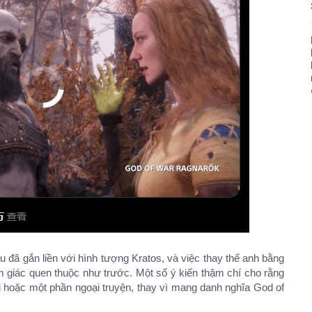
 đã gắn liền với hình tượng Kratos, và việc thay thế anh bằng
m giác quen thuộc như trước. Một số ý kiến thậm chí cho rằng
 hoặc một phần ngoại truyện, thay vì mang danh nghĩa God of