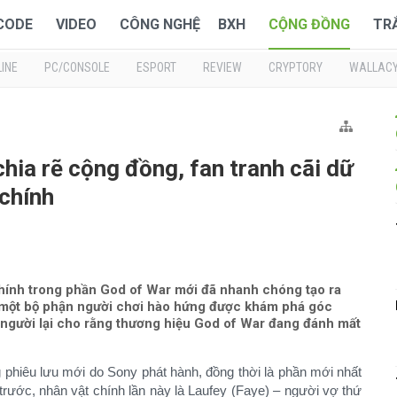
 CODE
VIDEO
CÔNG NGHỆ
BXH
CỘNG ĐỒNG
TR
INE
PC/CONSOLE
ESPORT
REVIEW
CRYPTORY
WALLAC
hia rẽ cộng đồng, fan tranh cãi dữ
 chính
chính trong phần God of War mới đã nhanh chóng tạo ra
hi một bộ phận người chơi hào hứng được khám phá góc
t người lại cho rằng thương hiệu God of War đang đánh mất
phiêu lưu mới do Sony phát hành, đồng thời là phần mới nhất
trước, nhân vật chính lần này là Laufey (Faye) – người vợ thứ