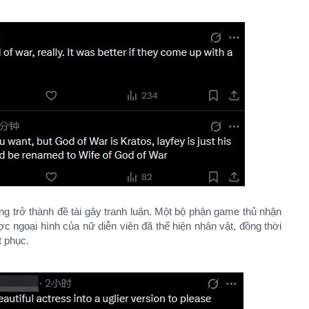
ng trở thành đề tài gây tranh luận. Một bộ phận game thủ nhận
c ngoại hình của nữ diễn viên đã thể hiện nhân vật, đồng thời
t phục.