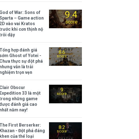
9.4
God of War: Sons of
Sparta – Game action
score
2D vào vai Kratos
trước khi cơn thịnh nộ
trỗi dậy
Tổng hợp đánh giá
8.6
sớm Ghost of Yotei -
score
Chưa thực sự đột phá
nhưng vẫn là trải
nghiệm trọn vẹn
Clair Obscur
9
Expedition 33 là một
score
trong những game
được đánh giá cao
nhất năm nay!
The First Berserker:
8.2
Khazan - Đột phá đáng
score
khen của thể loại