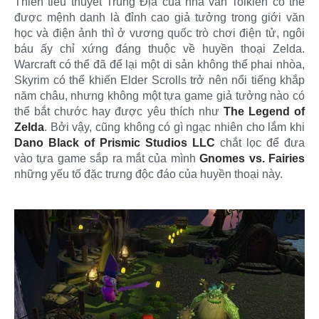
Thiên tiểu thuyết Trung Địa của nhà văn Tolkien có thể
được mệnh danh là đỉnh cao giả tưởng trong giới văn
học và điện ảnh thì ở vương quốc trò chơi điện tử, ngôi
báu ấy chỉ xứng đáng thuộc về huyền thoại Zelda.
Warcraft có thể đã để lại một di sản không thể phai nhòa,
Skyrim có thể khiến Elder Scrolls trở nên nổi tiếng khắp
năm châu, nhưng không một tựa game giả tưởng nào có
thể bắt chước hay được yêu thích như
The Legend of
Zelda
. Bởi vậy, cũng không có gì ngạc nhiên cho lắm khi
Dano Black of Prismic Studios LLC
chắt lọc để đưa
vào tựa game sắp ra mắt của mình
Gnomes vs. Fairies
những yếu tố đặc trưng độc đáo của huyền thoại này.