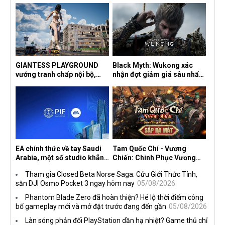
GIANTESS PLAYGROUND
Black Myth: Wukong xác
vướng tranh chấp nội bộ,
nhận đợt giảm giá sâu nhất
nhà phát triển tố đồng sự
từ trước đến nay, ưu đãi 30%
ngầm chiếm đoạt doanh thu
trên mọi nền tảng
EA chính thức về tay Saudi
Tam Quốc Chí - Vương
Arabia, một số studio khẳng
Chiến: Chinh Phục Vương
định vẫn theo đuổi chiến
Quốc mở đăng ký trước tại
Tham gia Closed Beta Norse Saga: Cửu Giới Thức Tỉnh,
lược DEI
sáu thị trường Đông Nam Á
săn DJI Osmo Pocket 3 ngay hôm nay
05/08/2026
Phantom Blade Zero đã hoàn thiện? Hé lộ thời điểm công
bố gameplay mới và mở đặt trước đang đến gần
05/08/2026
Làn sóng phản đối PlayStation dần hạ nhiệt? Game thủ chỉ