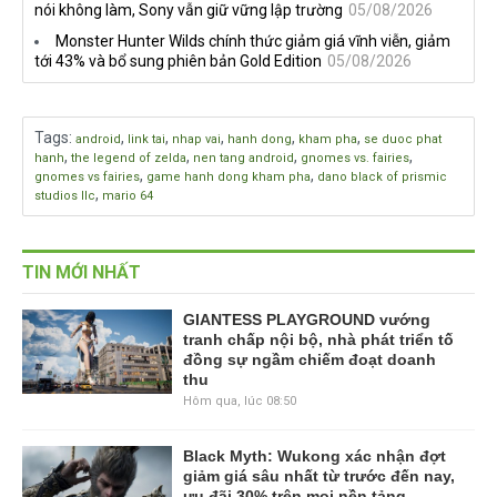
nói không làm, Sony vẫn giữ vững lập trường
05/08/2026
Monster Hunter Wilds chính thức giảm giá vĩnh viễn, giảm
tới 43% và bổ sung phiên bản Gold Edition
05/08/2026
Tags
:
,
,
,
,
,
android
link tai
nhap vai
hanh dong
kham pha
se duoc phat
,
,
,
,
hanh
the legend of zelda
nen tang android
gnomes vs. fairies
,
,
gnomes vs fairies
game hanh dong kham pha
dano black of prismic
,
studios llc
mario 64
TIN MỚI NHẤT
GIANTESS PLAYGROUND vướng
tranh chấp nội bộ, nhà phát triển tố
đồng sự ngầm chiếm đoạt doanh
thu
Hôm qua, lúc 08:50
Black Myth: Wukong xác nhận đợt
giảm giá sâu nhất từ trước đến nay,
ưu đãi 30% trên mọi nền tảng