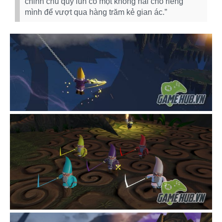
chỉnh chú quỷ lùn có một không hai cho riêng
mình để vượt qua hàng trăm kẻ gian ác.”