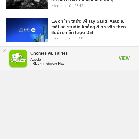
Hôm qua, lúc 08:42
EA chính thức về tay Saudi Arabia,
một số studio khẳng định vẫn theo
đuổi chiến lược DEI
Hôm qua, lúc 08:30
×
Gnomes vs. Fairies
Tam Quốc Chí - Vương Chiến:
VIEW
Appota
Chinh Phục Vương Quốc mở đăng
FREE - In Google Play
ký trước tại sáu thị trường Đông
Nam Á
Thứ tư lúc 18:49
Tham gia Closed Beta Norse Saga:
Cửu Giới Thức Tỉnh, săn DJI Osmo
Pocket 3 ngay hôm nay
Thứ tư lúc 08:55
Phantom Blade Zero đã hoàn thiện?
Hé lộ thời điểm công bố gameplay