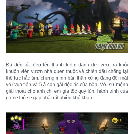
Đã đến lúc đeo lên thanh kiếm danh dự, vượt ra khỏi
khuôn viên vườn nhà quen thuộc và chiến đấu chống lại
thế lực hắc ám, chứng minh bản thân xứng đáng đối mặt
với vua tiên và 5 ả con gái độc ác của hắn. Với sứ mệnh
giải thoát cho anh chị em gia tộc quỷ lùn, hành trình của
game thủ sẽ gặp phải rất nhiều khó khăn.