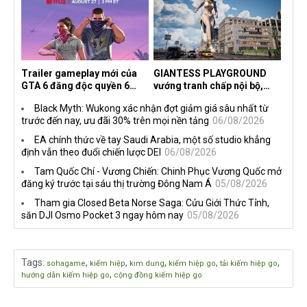
Trailer gameplay mới của
GIANTESS PLAYGROUND
GTA 6 đăng độc quyền 6
vướng tranh chấp nội bộ,
tiếng trên Netflix, Rockstar
nhà phát triển tố đồng sự
Black Myth: Wukong xác nhận đợt giảm giá sâu nhất từ
đang quá tham?
ngầm chiếm đoạt doanh thu
trước đến nay, ưu đãi 30% trên mọi nền tảng
06/08/2026
EA chính thức về tay Saudi Arabia, một số studio khẳng
định vẫn theo đuổi chiến lược DEI
06/08/2026
Tam Quốc Chí - Vương Chiến: Chinh Phục Vương Quốc mở
đăng ký trước tại sáu thị trường Đông Nam Á
05/08/2026
Tham gia Closed Beta Norse Saga: Cửu Giới Thức Tỉnh,
săn DJI Osmo Pocket 3 ngay hôm nay
05/08/2026
Tags
:
,
,
,
,
,
sohagame
kiếm hiệp
kim dung
kiếm hiệp go
tải kiếm hiệp go
,
hướng dẫn kiếm hiệp go
cộng đồng kiếm hiệp go