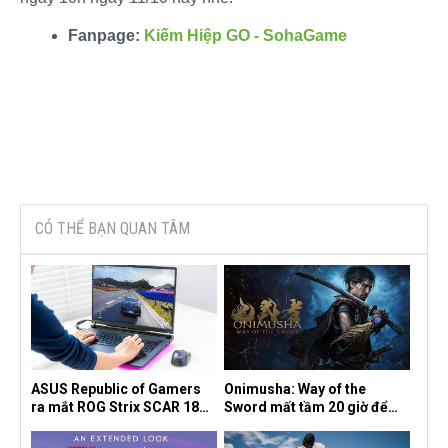
Fanpage:
Kiếm Hiệp GO - SohaGame
CÓ THỂ BẠN QUAN TÂM
ASUS Republic of Gamers
Onimusha: Way of the
ra mắt ROG Strix SCAR 18
Sword mất tầm 20 giờ để
2026 tại Việt Nam
hoàn thành, hai mức độ khó
dành cho newbie và lão làng