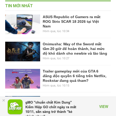
TIN MỚI NHẤT
ASUS Republic of Gamers ra mắt
ROG Strix SCAR 18 2026 tại Việt
Nam
Hôm qua, lúc 10:34
Onimusha: Way of the Sword mất
tầm 20 giờ để hoàn thành, hai mức
độ khó dành cho newbie và lão làng
Hôm qua, lúc 10:27
Trailer gameplay mới của GTA 6
đăng độc quyền 6 tiếng trên Netflix,
Rockstar đang quá tham?
Hôm qua, lúc 10:15
GIANTESS PLAYGROUND vướng
×
gMO "chuẩn chất Kim Dung"
tranh chấp nội bộ, nhà phát triển tố
VIEW
Kiếm Hiệp GO chốt ngày ra mắt
đồng sự ngầm chiếm đoạt doanh
10/11, sẵn sàng trở thành "kẻ
thu