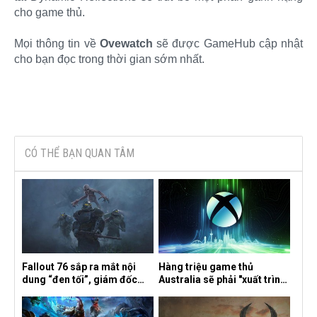
cho game thủ.
Mọi thông tin về
Ovewatch
sẽ được GameHub cập nhật
cho bạn đọc trong thời gian sớm nhất. ​
CÓ THỂ BẠN QUAN TÂM
Fallout 76 sắp ra mắt nội
Hàng triệu game thủ
dung “đen tối”, giám đốc
Australia sẽ phải "xuất trình
sáng tạo hé lộ
CCCD" nếu muốn chơi một
số tựa game trên Xbox?