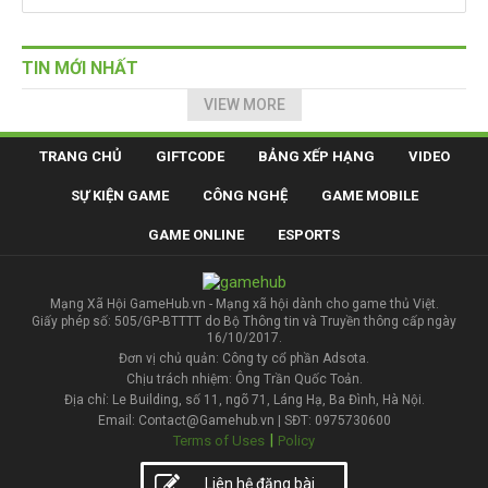
TIN MỚI NHẤT
VIEW MORE
TRANG CHỦ
GIFTCODE
BẢNG XẾP HẠNG
VIDEO
SỰ KIỆN GAME
CÔNG NGHỆ
GAME MOBILE
GAME ONLINE
ESPORTS
Mạng Xã Hội GameHub.vn - Mạng xã hội dành cho game thủ Việt.
Giấy phép số: 505/GP-BTTTT do Bộ Thông tin và Truyền thông cấp ngày
16/10/2017.
Đơn vị chủ quản: Công ty cổ phần Adsota.
Chịu trách nhiệm: Ông Trần Quốc Toản.
Địa chỉ: Le Building, số 11, ngõ 71, Láng Hạ, Ba Đình, Hà Nội.
Email: Contact@Gamehub.vn | SĐT: 0975730600
|
Terms of Uses
Policy
Liên hệ đăng bài