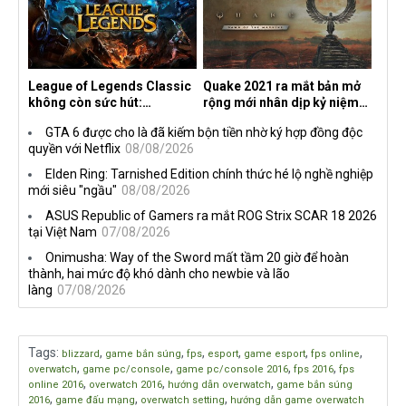
League of Legends Classic
Quake 2021 ra mắt bản mở
không còn sức hút:
rộng mới nhân dịp kỷ niệm
Streamer bỏ game, người
30 năm, mang tên Dawn of
GTA 6 được cho là đã kiếm bộn tiền nhờ ký hợp đồng độc
chơi cũ không còn online
the Machine
quyền với Netflix
08/08/2026
Elden Ring: Tarnished Edition chính thức hé lộ nghề nghiệp
mới siêu "ngầu"
08/08/2026
ASUS Republic of Gamers ra mắt ROG Strix SCAR 18 2026
tại Việt Nam
07/08/2026
Onimusha: Way of the Sword mất tầm 20 giờ để hoàn
thành, hai mức độ khó dành cho newbie và lão
làng
07/08/2026
Tags
:
,
,
,
,
,
,
blizzard
game bắn súng
fps
esport
game esport
fps online
,
,
,
,
overwatch
game pc/console
game pc/console 2016
fps 2016
fps
,
,
,
online 2016
overwatch 2016
hướng dẫn overwatch
game bắn súng
,
,
,
2016
game đấu mạng
overwatch setting
hướng dẫn game overwatch