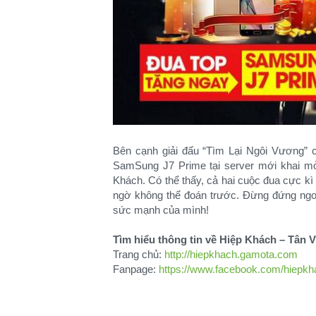
Bên cạnh giải đấu “Tìm Lại Ngôi Vương” c
SamSung J7 Prime tại server mới khai m
Khách. Có thể thấy, cả hai cuộc đua cực kì
ngờ không thể đoán trước. Đừng đứng ng
sức mạnh của mình!
Tìm hiểu thông tin về Hiệp Khách – Tân V
Trang chủ:
http://hiepkhach.gamota.com
Fanpage:
https://www.facebook.com/hiepkh