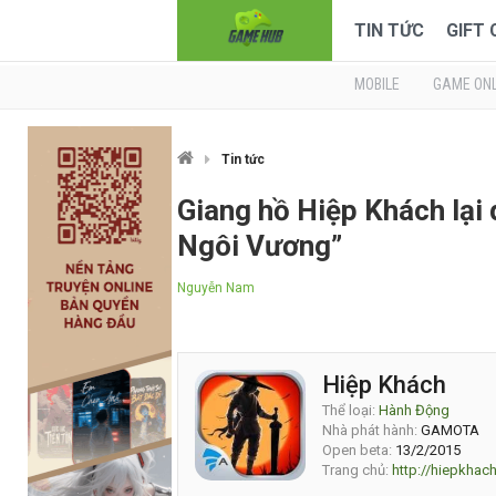
TIN TỨC
GIFT
MOBILE
GAME ONL
Tin tức
Giang hồ Hiệp Khách lại 
Ngôi Vương”
Nguyễn Nam
Hiệp Khách
Thể loại:
Hành Động
Nhà phát hành:
GAMOTA
Open beta:
13/2/2015
Trang chủ:
http://hiepkhac