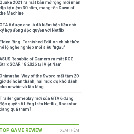
Quake 2021 ra mắt bản mở rộng mới nhân
dịp kỷ niệm 30 năm, mang tên Dawn of
the Machine
GTA 6 được cho là đã kiếm bộn tiền nhờ
ký hợp đồng độc quyền với Netflix
Elden Ring: Tarnished Edition chính thức
hé lộ nghề nghiệp mới siêu "ngầu"
ASUS Republic of Gamers ra mắt ROG
Strix SCAR 18 2026 tại Việt Nam
Onimusha: Way of the Sword mất tầm 20
giờ để hoàn thành, hai mức độ khó dành
cho newbie và lão làng
Trailer gameplay mới của GTA 6 đăng
độc quyền 6 tiếng trên Netflix, Rockstar
đang quá tham?
TOP GAME REVIEW
XEM THÊM