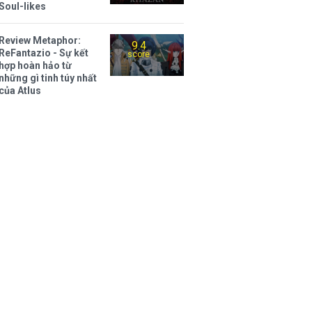
Soul-likes
Review Metaphor:
9.4
ReFantazio - Sự kết
score
hợp hoàn hảo từ
những gì tinh túy nhất
của Atlus