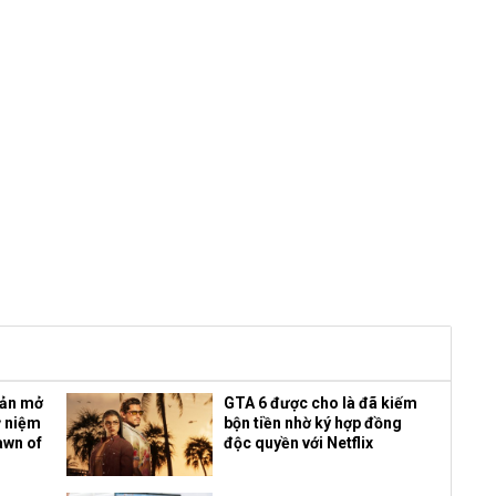
bản mở
GTA 6 được cho là đã kiếm
ỷ niệm
bộn tiền nhờ ký hợp đồng
awn of
độc quyền với Netflix