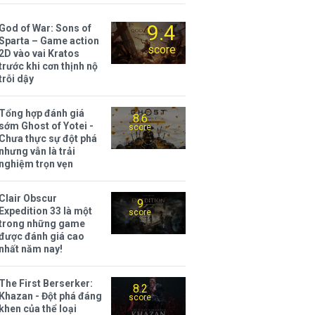
9.4
God of War: Sons of
Sparta – Game action
score
2D vào vai Kratos
trước khi cơn thịnh nộ
trỗi dậy
Tổng hợp đánh giá
8.6
sớm Ghost of Yotei -
score
Chưa thực sự đột phá
nhưng vẫn là trải
nghiệm trọn vẹn
Clair Obscur
9
Expedition 33 là một
score
trong những game
được đánh giá cao
nhất năm nay!
The First Berserker:
8.2
Khazan - Đột phá đáng
score
khen của thể loại