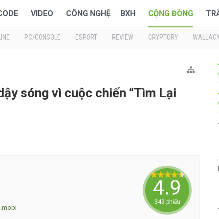
 CODE
VIDEO
CÔNG NGHỆ
BXH
CỘNG ĐỒNG
TR
INE
PC/CONSOLE
ESPORT
REVIEW
CRYPTORY
WALLAC
dậy sóng vì cuộc chiến “Tìm Lại
4.9140
349 phiếu
h.mobi