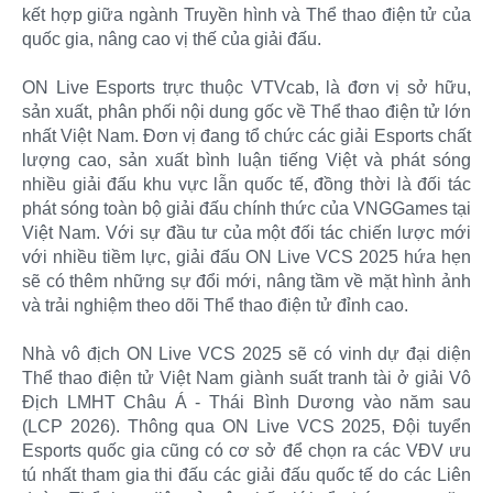
kết hợp giữa ngành Truyền hình và Thể thao điện tử của
quốc gia, nâng cao vị thế của giải đấu.
ON Live Esports trực thuộc VTVcab, là đơn vị sở hữu,
sản xuất, phân phối nội dung gốc về Thể thao điện tử lớn
nhất Việt Nam. Đơn vị đang tổ chức các giải Esports chất
lượng cao, sản xuất bình luận tiếng Việt và phát sóng
nhiều giải đấu khu vực lẫn quốc tế, đồng thời là đối tác
phát sóng toàn bộ giải đấu chính thức của VNGGames tại
Việt Nam. Với sự đầu tư của một đối tác chiến lược mới
với nhiều tiềm lực, giải đấu ON Live VCS 2025 hứa hẹn
sẽ có thêm những sự đổi mới, nâng tầm về mặt hình ảnh
và trải nghiệm theo dõi Thể thao điện tử đỉnh cao.
Nhà vô địch ON Live VCS 2025 sẽ có vinh dự đại diện
Thể thao điện tử Việt Nam giành suất tranh tài ở giải Vô
Địch LMHT Châu Á - Thái Bình Dương vào năm sau
(LCP 2026). Thông qua ON Live VCS 2025, Đội tuyển
Esports quốc gia cũng có cơ sở để chọn ra các VĐV ưu
tú nhất tham gia thi đấu các giải đấu quốc tế do các Liên