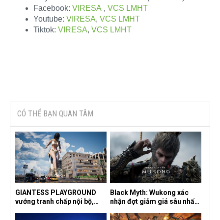
Facebook:
VIRESA
,
VCS LMHT
Youtube:
VIRESA
,
VCS LMHT
Tiktok:
VIRESA
,
VCS LMHT
CÓ THỂ BẠN QUAN TÂM
GIANTESS PLAYGROUND
Black Myth: Wukong xác
vướng tranh chấp nội bộ,
nhận đợt giảm giá sâu nhất
nhà phát triển tố đồng sự
từ trước đến nay, ưu đãi 30%
ngầm chiếm đoạt doanh thu
trên mọi nền tảng