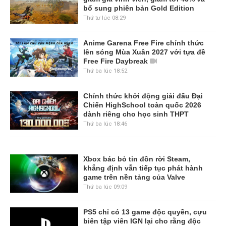
bổ sung phiên bản Gold Edition
Thứ tư lúc 08:29
Anime Garena Free Fire chính thức
lên sóng Mùa Xuân 2027 với tựa đề
Free Fire Daybreak
Thứ ba lúc 18:52
Chính thức khởi động giải đấu Đại
Chiến HighSchool toàn quốc 2026
dành riêng cho học sinh THPT
Thứ ba lúc 18:46
Xbox bác bỏ tin đồn rời Steam,
khẳng định vẫn tiếp tục phát hành
game trên nền tảng của Valve
Thứ ba lúc 09:09
PS5 chỉ có 13 game độc quyền, cựu
biên tập viên IGN lại cho rằng độc