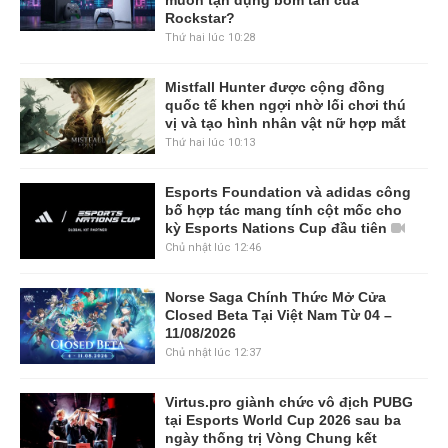
muốn tận dụng bom tấn của
Rockstar?
Thứ hai lúc 10:28
Mistfall Hunter được cộng đồng
quốc tế khen ngợi nhờ lối chơi thú
vị và tạo hình nhân vật nữ hợp mắt
Thứ hai lúc 10:13
Esports Foundation và adidas công
bố hợp tác mang tính cột mốc cho
kỳ Esports Nations Cup đầu tiên
Chủ nhật lúc 12:46
Norse Saga Chính Thức Mở Cửa
Closed Beta Tại Việt Nam Từ 04 –
11/08/2026
Chủ nhật lúc 12:37
Virtus.pro giành chức vô địch PUBG
tại Esports World Cup 2026 sau ba
ngày thống trị Vòng Chung kết