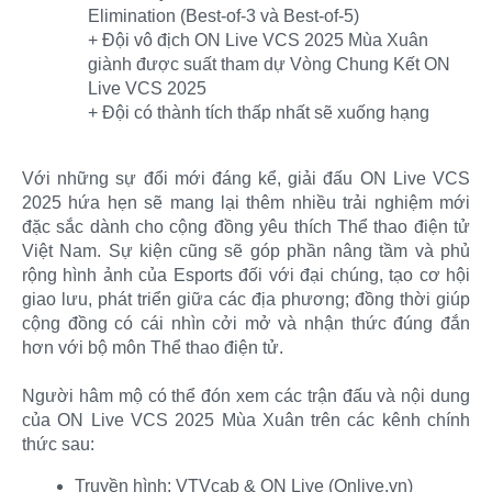
Elimination (Best-of-3 và Best-of-5)​
+ Đội vô địch ON Live VCS 2025 Mùa Xuân
giành được suất tham dự Vòng Chung Kết ON
Live VCS 2025​
+ Đội có thành tích thấp nhất sẽ xuống hạng​
Với những sự đổi mới đáng kể, giải đấu ON Live VCS
2025 hứa hẹn sẽ mang lại thêm nhiều trải nghiệm mới
đặc sắc dành cho cộng đồng yêu thích Thể thao điện tử
Việt Nam. Sự kiện cũng sẽ góp phần nâng tầm và phủ
rộng hình ảnh của Esports đối với đại chúng, tạo cơ hội
giao lưu, phát triển giữa các địa phương; đồng thời giúp
cộng đồng có cái nhìn cởi mở và nhận thức đúng đắn
hơn với bộ môn Thể thao điện tử.
Người hâm mộ có thể đón xem các trận đấu và nội dung
của ON Live VCS 2025 Mùa Xuân trên các kênh chính
thức sau:​
Truyền hình: VTVcab & ON Live (Onlive.vn)