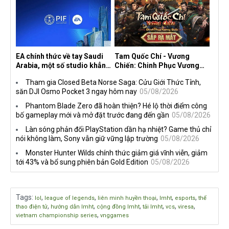
EA chính thức về tay Saudi
Tam Quốc Chí - Vương
Arabia, một số studio khẳng
Chiến: Chinh Phục Vương
định vẫn theo đuổi chiến
Quốc mở đăng ký trước tại
Tham gia Closed Beta Norse Saga: Cửu Giới Thức Tỉnh,
lược DEI
sáu thị trường Đông Nam Á
săn DJI Osmo Pocket 3 ngay hôm nay
05/08/2026
Phantom Blade Zero đã hoàn thiện? Hé lộ thời điểm công
bố gameplay mới và mở đặt trước đang đến gần
05/08/2026
Làn sóng phản đối PlayStation dần hạ nhiệt? Game thủ chỉ
nói không làm, Sony vẫn giữ vững lập trường
05/08/2026
Monster Hunter Wilds chính thức giảm giá vĩnh viễn, giảm
tới 43% và bổ sung phiên bản Gold Edition
05/08/2026
Tags
:
,
,
,
,
,
lol
league of legends
liên minh huyền thoại
lmht
esports
thể
,
,
,
,
,
,
thao điện tử
hướng dẫn lmht
cộng đồng lmht
tải lmht
vcs
viresa
,
vietnam championship series
vnggames