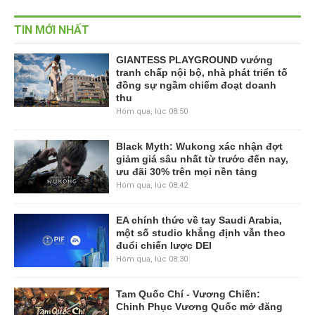
TIN MỚI NHẤT
GIANTESS PLAYGROUND vướng
tranh chấp nội bộ, nhà phát triển tố
đồng sự ngầm chiếm đoạt doanh
thu
Hôm qua, lúc 08:50
Black Myth: Wukong xác nhận đợt
giảm giá sâu nhất từ trước đến nay,
ưu đãi 30% trên mọi nền tảng
Hôm qua, lúc 08:42
EA chính thức về tay Saudi Arabia,
một số studio khẳng định vẫn theo
đuổi chiến lược DEI
Hôm qua, lúc 08:30
Tam Quốc Chí - Vương Chiến:
Chinh Phục Vương Quốc mở đăng