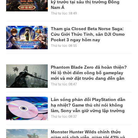
ký trước tại sáu thị trường Đông
Nam Á
Thứ tư lúc 18:49
Tham gia Closed Beta Norse Saga:
Cửu Giới Thức Tỉnh, săn DJI Osmo
Pocket 3 ngay hôm nay
Thứ tư lúc 08:55
Phantom Blade Zero đã hoàn thiện?
Hé lộ thời điểm công bố gameplay
mới và mở đặt trước đang đến gần
Thứ tư lúc 08:47
Làn sóng phản đối PlayStation dần
hạ nhiệt? Game thủ chỉ nói không
làm, Sony vẫn giữ vững lập trường
Thứ tư lúc 08:37
Monster Hunter Wilds chính thức
giảm giá vĩnh viễn, giảm tới 43% và