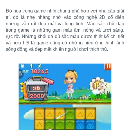
Đồ họa trong game nhìn chung phù hợp với nhu cầu giải
trí, đó là nhẹ nhàng nhờ vào công nghệ 2D cổ điển
nhưng vẫn rất đẹp mắt và lung linh. Màu sắc chủ đạo
trong game là những gam màu ấm, nóng và tươi sáng,
rực rỡ. Những khối đá đủ sắc màu được thiết kế chi tiết
và hơn hết là game cũng có những hiệu ứng hình ảnh
sống động và đẹp mắt khiến người chơi thích thú.