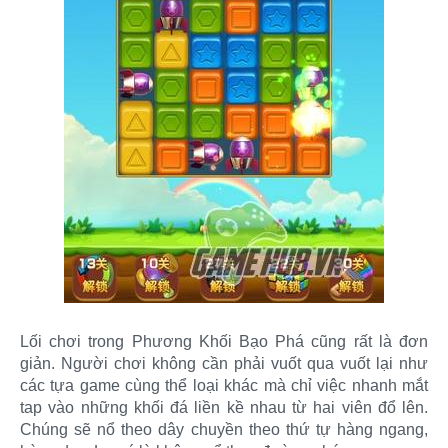
Lối chơi trong Phương Khối Bạo Phá cũng rất là đơn
giản. Người chơi không cần phải vuốt qua vuốt lại như
các tựa game cùng thể loại khác mà chỉ việc nhanh mắt
tap vào những khối đá liền kề nhau từ hai viên đổ lên.
Chúng sẽ nổ theo dây chuyền theo thứ tự hàng ngang,