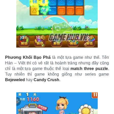
Phương Khối Bạo Phá
là một tựa game như thế. Tên
Hán – Việt thì có vẻ rất là hoành tráng nhưng đây cũng
chỉ là một tựa game thuộc thể loại
match three puzzle
.
Tuy nhiên thì game không giống như series game
Bejeweled
hay
Candy Crush
.