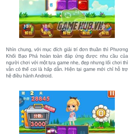
Nhìn chung, với mục đích giải trí đơn thuần thì Phương
Khối Bạo Phá hoàn toàn đáp ứng được nhu cầu của
người chơi với một tựa game nhẹ, đẹp nhưng lối chơi thì
vẫn có thể coi là hấp dẫn. Hiện tại game mới chỉ hỗ trợ
hệ điều hành Android.