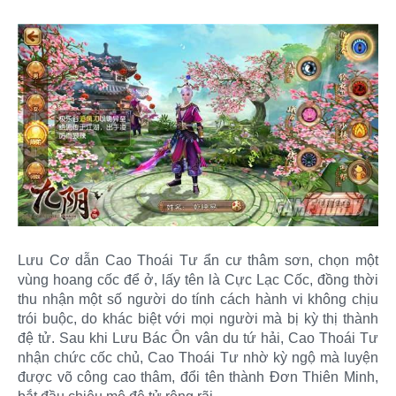
Lưu Cơ dẫn Cao Thoái Tư ẩn cư thâm sơn, chọn một
vùng hoang cốc để ở, lấy tên là Cực Lạc Cốc, đồng thời
thu nhận một số người do tính cách hành vi không chịu
trói buộc, do khác biệt với mọi người mà bị kỳ thị thành
đệ tử. Sau khi Lưu Bác Ôn vân du tứ hải, Cao Thoái Tư
nhận chức cốc chủ, Cao Thoái Tư nhờ kỳ ngộ mà luyện
được võ công cao thâm, đổi tên thành Đơn Thiên Minh,