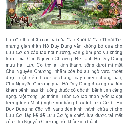
Lưu Cơ thu nhận con trai của Cao Khởi là Cao Thoái Tư,
nhưng gian thần Hồ Duy Dung vẫn không bỏ qua cho
Lưu Cơ đã cáo lão hồi hương, vẫn gièm pha vu khống
trước mặt Chu Nguyên Chương. Để tránh Hồ Duy Dung
mưu hại, Lưu Cơ trở lại kinh thành, sống dưới mí mắt
Chu Nguyên Chương, nhằm xóa bỏ sự ngờ vực, thoát
được một kiếp. Lưu Cơ chẳng may nhiễm phong hàn,
Chu Nguyên Chương phái Hồ Duy Dung đưa ngự y đến
khám bệnh, sau khi uống thuốc có độc thì bệnh tình càng
nặng. Một trong lục thánh, Thần Cơ lão nhân (vốn là đại
tướng triều Minh) nghe nói bằng hữu tốt Lưu Cơ bị Hồ
Duy Dung hạ độc, vội vàng đến kinh thành chữa trị cho
Lưu Cơ, lập kế để Lưu Cơ “giả chết”, lừa được tai mắt
của Chu Nguyên Chương, rời khỏi kinh thành.