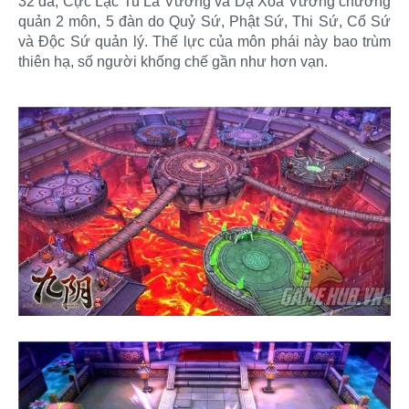
32 đà, Cực Lạc Tu La Vương và Dạ Xoa Vương chưởng
quản 2 môn, 5 đàn do Quỷ Sứ, Phật Sứ, Thi Sứ, Cổ Sứ
và Độc Sứ quản lý. Thế lực của môn phái này bao trùm
thiên hạ, số người khống chế gần như hơn vạn.