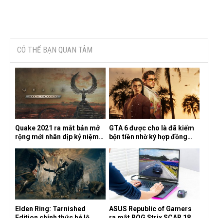
CÓ THỂ BẠN QUAN TÂM
Quake 2021 ra mắt bản mở
GTA 6 được cho là đã kiếm
rộng mới nhân dịp kỷ niệm
bộn tiền nhờ ký hợp đồng
30 năm, mang tên Dawn of
độc quyền với Netflix
the Machine
Elden Ring: Tarnished
ASUS Republic of Gamers
Edition chính thức hé lộ
ra mắt ROG Strix SCAR 18