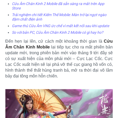
Cửu Âm Chân Kinh 2 Mobile đã sẵn sàng ra mắt trên App
Store
Trải nghiệm chi tiết Kiếm Thế Mobile: Màn trở lại ngọt ngào
đậm chất điện ảnh
Game thủ Cửu Âm VNG ức chế vì mất kết nối sau khi update
So với bản PC, Cửu Âm Chân Kinh 2 Mobile có gì hay ho?
Đến hẹn lại lên, cứ cách một khoảng thời gian là
Cửu
Âm Chân Kinh Mobile
lại tiếp tục cho ra mắt phiên bản
update mới, trong phiên bản mới vào tháng 9 tới đây sẽ
có sự xuất hiện của môn phái mới – Cực Lạc Cốc. Cực
Lạc Cốc xuất hiện sẽ lại phá vỡ thế cục giang hồ vốn có,
hình thành thế thất hùng tranh bá, mở ra thời đại võ lâm
bảy đại tông môn hỗn chiến.