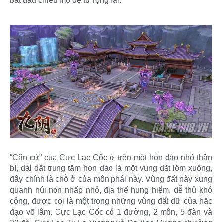
bắt đầu chiêu mộ đệ tử rộng rãi.
“Căn cứ” của Cực Lạc Cốc ở trên một hòn đảo nhỏ thần
bí, dải đất trung tâm hòn đảo là một vùng đất lõm xuống,
đây chính là chỗ ở của môn phái này. Vùng đất này xung
quanh núi non nhấp nhô, địa thế hung hiểm, dễ thủ khó
công, được coi là một trong những vùng đất dữ của hắc
đạo võ lâm. Cực Lạc Cốc có 1 đường, 2 môn, 5 đàn và