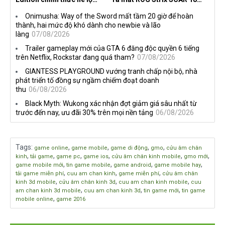
nghề nghiệp mới siêu "ngầu"
2026 tại Việt Nam
Onimusha: Way of the Sword mất tầm 20 giờ để hoàn
thành, hai mức độ khó dành cho newbie và lão
làng
07/08/2026
Trailer gameplay mới của GTA 6 đăng độc quyền 6 tiếng
trên Netflix, Rockstar đang quá tham?
07/08/2026
GIANTESS PLAYGROUND vướng tranh chấp nội bộ, nhà
phát triển tố đồng sự ngầm chiếm đoạt doanh
thu
06/08/2026
Black Myth: Wukong xác nhận đợt giảm giá sâu nhất từ
trước đến nay, ưu đãi 30% trên mọi nền tảng
06/08/2026
Tags
:
,
,
,
,
game online
game mobile
game di động
gmo
cửu âm chân
,
,
,
,
,
,
kinh
tải game
game pc
game ios
cửu âm chân kinh mobile
gmo mới
,
,
,
,
game mobile mới
tin game mobile
game android
game mobile hay
,
,
,
tải game miễn phí
cuu am chan kinh
game miễn phí
cửu âm chân
,
,
,
kinh 3d mobile
cửu âm chân kinh 3d
cuu am chan kinh mobile
cuu
,
,
,
am chan kinh 3d mobile
cuu am chan kinh 3d
tin game mới
tin game
,
mobile online
game 2016