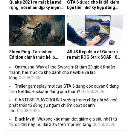
Quake 2021 ra mắt bản mở
GTA 6 được cho là đã kiếm
rộng mới nhân dịp kỷ niệm
bộn tiền nhờ ký hợp đồng
30 năm, mang tên Dawn of
độc quyền với Netflix
the Machine
Elden Ring: Tarnished
ASUS Republic of Gamers
Edition chính thức hé lộ
ra mắt ROG Strix SCAR 18
nghề nghiệp mới siêu "ngầu"
2026 tại Việt Nam
Onimusha: Way of the Sword mất tầm 20 giờ để hoàn
thành, hai mức độ khó dành cho newbie và lão
làng
07/08/2026
Trailer gameplay mới của GTA 6 đăng độc quyền 6 tiếng
trên Netflix, Rockstar đang quá tham?
07/08/2026
GIANTESS PLAYGROUND vướng tranh chấp nội bộ, nhà
phát triển tố đồng sự ngầm chiếm đoạt doanh
thu
06/08/2026
Black Myth: Wukong xác nhận đợt giảm giá sâu nhất từ
trước đến nay, ưu đãi 30% trên mọi nền tảng
06/08/2026