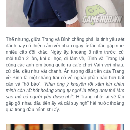
Thế nhưng, giữa Trang và Bình chẳng phải là tình yêu sét
đánh hay có thiện cảm với nhau ngay từ lần đầu gặp như
nhiều cặp đôi khác. Ngày ấy, khoảng 3 năm trước, cứ
mỗi tuần 2 lần, khi đi học, đi làm về, Bình và Trang lại
cùng các anh em trong guild ra cafe chơi Vain với nhau,
cứ đều đều như vắt chanh. Ấn tượng đầu tiên của Trang
về Bình là một chàng trai có vẻ ngoài phần nào hơi bất
cần và “hổ báo”.
“Nhìn ông ý khuyên rồi xăm kín chân
mình còn rất hốt hoảng xong tự nghĩ là trông như thế làm
sao mà có người yêu được nhỉ”.
H.Trang nhớ lại về lần
gặp gỡ nhau đầu tiên ấy và cái suy nghĩ hài hước thoáng
qua trong đầu mình khi ấy.