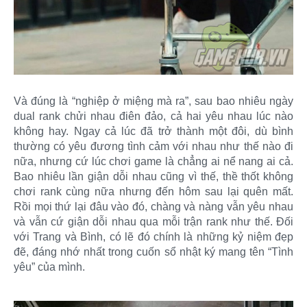
Và đúng là “nghiệp ở miệng mà ra”, sau bao nhiêu ngày
dual rank chửi nhau điên đảo, cả hai yêu nhau lúc nào
không hay. Ngay cả lúc đã trở thành một đôi, dù bình
thường có yêu đương tình cảm với nhau như thế nào đi
nữa, nhưng cứ lúc chơi game là chẳng ai nể nang ai cả.
Bao nhiêu lần giận dỗi nhau cũng vì thế, thề thốt không
chơi rank cùng nữa nhưng đến hôm sau lại quên mất.
Rồi mọi thứ lại đâu vào đó, chàng và nàng vẫn yêu nhau
và vẫn cứ giận dỗi nhau qua mỗi trận rank như thế. Đối
với Trang và Bình, có lẽ đó chính là những kỷ niệm đẹp
đẽ, đáng nhớ nhất trong cuốn sổ nhật ký mang tên “Tình
yêu” của mình.