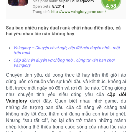
Nhà phát hành:
Super Evil Megacorp
4.58333
Open beta:
8/2014
Trang chủ:
http://www.vainglorygame.com/
Sau bao nhiêu ngày dual rank chửi nhau điên đảo, cả
hai yêu nhau lúc nào không hay.
Vainglory – Chuyện có ai ngờ, cặp đôi nên duyên nhờ… một
trận rank
Cặp đôi nên duyên vợ chồng nhờ… cùng tư vấn bạn chơi
Vainglory
Chuyện tình yêu, dù trong thực tế hay trên thế giới ảo
cũng luôn có muôn vàn sự khởi đầu và kết thúc, không ai
biết trước một ngày nó đến và rời đi lúc nào. Cũng giống
như chuyện tình yêu siêu đáng yêu của
cặp đôi
Vainglory
dưới đây. Quen biết nhau nhờ game, dù
những ấn tượng ban đầu của cô nàng về chàng trai
không mấy tốt đẹp, thậm chí đúng mẫu con trai bị ghét.
Nhưng “sau tất cả”, họ lại dần trở thành những mảnh
ghép không thể thiếu trong cuộc sống của nhau lúc nào