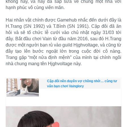
không hay, và nay đã sắp sửa về chung một nhà với
hạnh phúc vô cùng viên mãn.
Hai nhân vật chính được Gamehub nhắc đến dưới đây là
H.Trang (SN 1992) và T.Bình (SN 1991). Cặp đôi đã ăn
hỏi và sẽ tổ chức lễ cưới vào chủ nhật ngày 31/03 tới
đây. Bắt đầu chơi Vain từ đầu năm 2016, sau đó H.Trang
được một người bạn rủ vào guild Hjghvoltage, và cũng từ
đây tạo lên bước ngoặt lớn trong cuộc đời cô nàng.
Trang gặp “một nửa định mệnh” của mình tại chính ngôi
nhà chung mang tên Hjghvoltage này.
Cặp đôi nên duyên vợ chồng nhờ… cùng tư
vấn bạn chơi Vainglory