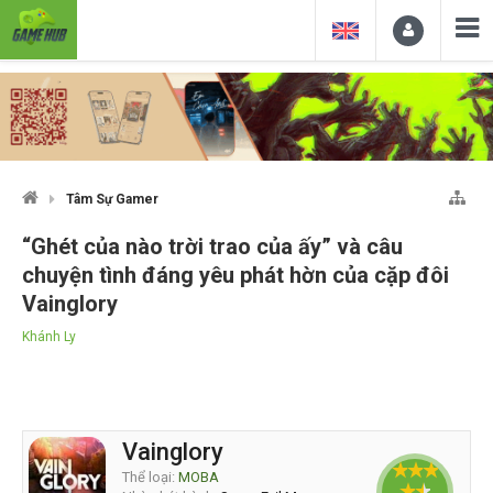
Tâm Sự Gamer
“Ghét của nào trời trao của ấy” và câu
chuyện tình đáng yêu phát hờn của cặp đôi
Vainglory
Khánh Ly
Vainglory
Thể loại:
MOBA