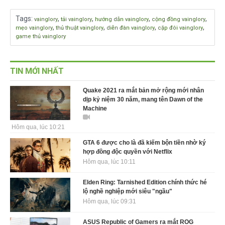
Tags
:
,
,
,
,
vainglory
tải vainglory
hướng dẫn vainglory
cộng đồng vainglory
,
,
,
,
mẹo vainglory
thủ thuật vainglory
diễn đàn vainglory
cặp đôi vainglory
game thủ vainglory
TIN MỚI NHẤT
Quake 2021 ra mắt bản mở rộng mới nhân
dịp kỷ niệm 30 năm, mang tên Dawn of the
Machine
Hôm qua, lúc 10:21
GTA 6 được cho là đã kiếm bộn tiền nhờ ký
hợp đồng độc quyền với Netflix
Hôm qua, lúc 10:11
Elden Ring: Tarnished Edition chính thức hé
lộ nghề nghiệp mới siêu "ngầu"
Hôm qua, lúc 09:31
ASUS Republic of Gamers ra mắt ROG