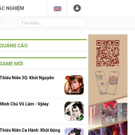
ẮC NGHIỆM
Y
QUẢNG CÁO
GAME MỚI
Thiếu Niên 3Q: Khởi Nguyên
Minh Chủ Võ Lâm - Vplay
Thiếu Niên Ca Hành: Khởi Động