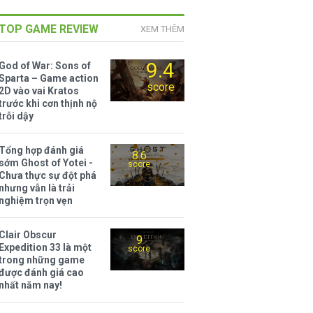
TOP GAME REVIEW
XEM THÊM
9.4
God of War: Sons of
Sparta – Game action
score
2D vào vai Kratos
trước khi cơn thịnh nộ
trỗi dậy
Tổng hợp đánh giá
8.6
sớm Ghost of Yotei -
score
Chưa thực sự đột phá
nhưng vẫn là trải
nghiệm trọn vẹn
Clair Obscur
9
Expedition 33 là một
score
trong những game
được đánh giá cao
nhất năm nay!