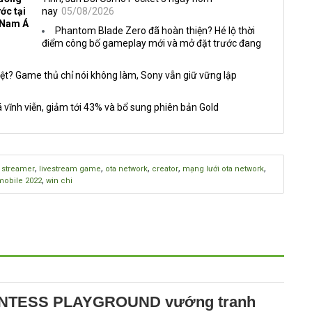
ớc tại
nay
05/08/2026
 Nam Á
Phantom Blade Zero đã hoàn thiện? Hé lộ thời
điểm công bố gameplay mới và mở đặt trước đang
ệt? Game thủ chỉ nói không làm, Sony vẫn giữ vững lập
 vĩnh viễn, giảm tới 43% và bổ sung phiên bản Gold
,
,
,
,
,
,
streamer
livestream game
ota network
creator
mạng lưới ota network
,
obile 2022
win chi
NTESS PLAYGROUND vướng tranh