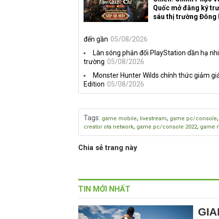
Quốc mở đăng ký trư
sáu thị trường Đông
đến gần
05/08/2026
Làn sóng phản đối PlayStation dần hạ nhi
trường
05/08/2026
Monster Hunter Wilds chính thức giảm giá
Edition
05/08/2026
Tags
:
,
,
game mobile
livestream
game pc/console
,
,
creator ota network
game pc/console 2022
game m
Chia sẻ trang này
TIN MỚI NHẤT
GIA