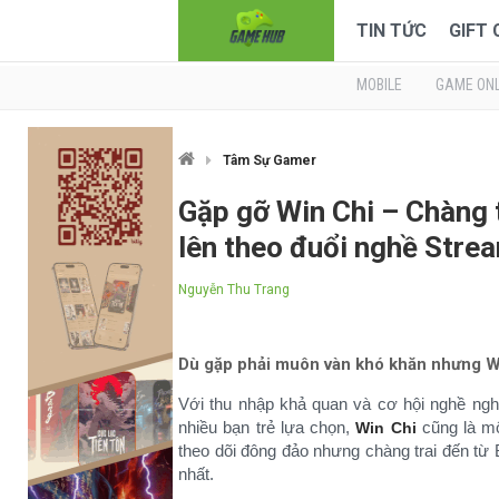
TIN TỨC
GIFT
MOBILE
GAME ONL
Tâm Sự Gamer
Gặp gỡ Win Chi – Chàng
lên theo đuổi nghề Stre
Nguyễn Thu Trang
Dù gặp phải muôn vàn khó khăn nhưng Win
Với thu nhập khả quan và cơ hội nghề ng
nhiều bạn trẻ lựa chọn,
cũng là mộ
Win Chi
theo dõi đông đảo nhưng chàng trai đến từ
nhất.