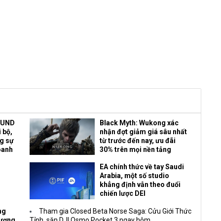
OUND
Black Myth: Wukong xác
 bộ,
nhận đợt giảm giá sâu nhất
ng sự
từ trước đến nay, ưu đãi
oanh
30% trên mọi nền tảng
EA chính thức về tay Saudi
Arabia, một số studio
khẳng định vẫn theo đuổi
chiến lược DEI
ng
Tham gia Closed Beta Norse Saga: Cửu Giới Thức
Vương
Tỉnh, săn DJI Osmo Pocket 3 ngay hôm