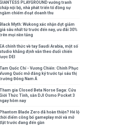
GIANTESS PLAYGROUND vướng tranh
chấp nội bộ, nhà phát triển tố đồng sự
ngầm chiếm đoạt doanh thu
Black Myth: Wukong xác nhận đợt giảm
giá sâu nhất từ trước đến nay, ưu đãi 30%
trên mọi nền tảng
EA chính thức về tay Saudi Arabia, một số
studio khẳng định vẫn theo đuổi chiến
lược DEI
Tam Quốc Chí - Vương Chiến: Chinh Phục
Vương Quốc mở đăng ký trước tại sáu thị
trường Đông Nam Á
Tham gia Closed Beta Norse Saga: Cửu
Giới Thức Tỉnh, săn DJI Osmo Pocket 3
ngay hôm nay
Phantom Blade Zero đã hoàn thiện? Hé lộ
thời điểm công bố gameplay mới và mở
đặt trước đang đến gần