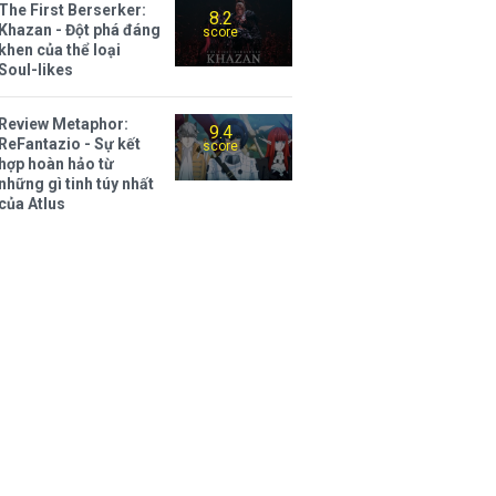
The First Berserker:
8.2
Khazan - Đột phá đáng
score
khen của thể loại
Soul-likes
Review Metaphor:
9.4
ReFantazio - Sự kết
score
hợp hoàn hảo từ
những gì tinh túy nhất
của Atlus