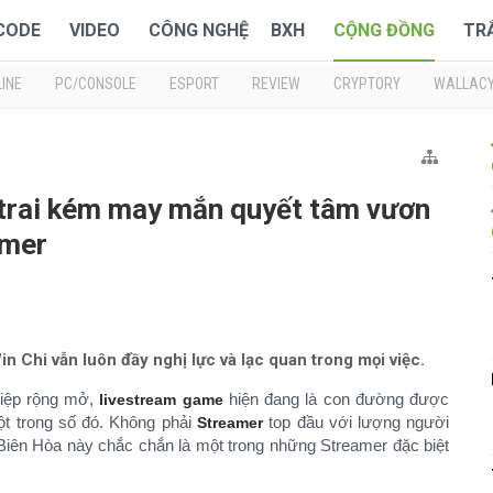
 CODE
VIDEO
CÔNG NGHỆ
BXH
CỘNG ĐỒNG
TR
INE
PC/CONSOLE
ESPORT
REVIEW
CRYPTORY
WALLAC
 trai kém may mắn quyết tâm vươn
amer
 Chi vẫn luôn đầy nghị lực và lạc quan trong mọi việc.
hiệp rộng mở,
hiện đang là con đường được
livestream game
t trong số đó. Không phải
top đầu với lượng người
Streamer
 Biên Hòa này chắc chắn là một trong những Streamer đặc biệt