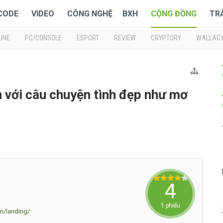
 CODE
VIDEO
CÔNG NGHỆ
BXH
CỘNG ĐỒNG
TR
INE
PC/CONSOLE
ESPORT
REVIEW
CRYPTORY
WALLAC
h với câu chuyện tình đẹp như mơ
4
1 phiếu
vn/landing/