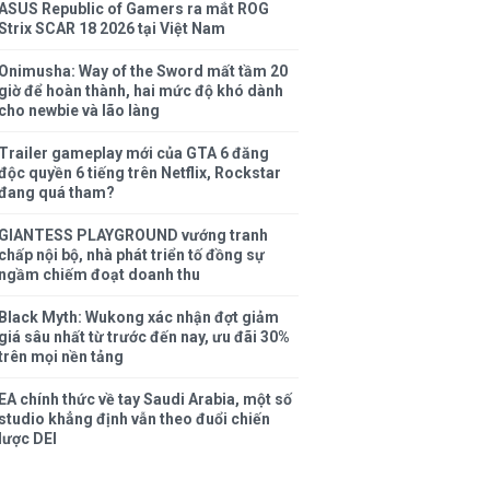
ASUS Republic of Gamers ra mắt ROG
Strix SCAR 18 2026 tại Việt Nam
Onimusha: Way of the Sword mất tầm 20
giờ để hoàn thành, hai mức độ khó dành
cho newbie và lão làng
Trailer gameplay mới của GTA 6 đăng
độc quyền 6 tiếng trên Netflix, Rockstar
đang quá tham?
GIANTESS PLAYGROUND vướng tranh
chấp nội bộ, nhà phát triển tố đồng sự
ngầm chiếm đoạt doanh thu
Black Myth: Wukong xác nhận đợt giảm
giá sâu nhất từ trước đến nay, ưu đãi 30%
trên mọi nền tảng
EA chính thức về tay Saudi Arabia, một số
studio khẳng định vẫn theo đuổi chiến
lược DEI