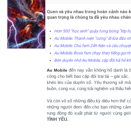
Quen và yêu nhau trong hoàn cảnh nào kh
quan trọng là chúng ta đã yêu nhau chân
Hơn 500 “học sinh” quậy tưng bừng “lớp họ
Au Mobile: Thanh niên “cứng” đi lừa đảo n
Au Mobile: Chủ fam 24h Nện và câu chuyệ
Au Mobile: Boss fam chạy theo tiếng gọi tì
Bén duyên nhờ Au Mobile, cặp đôi hả hê k
đến nay vẫn không hổ danh là b
Au Mobile
công cho biết bao cặp đôi trai tài – gái sắ
khéo léo của duyên số. Yêu thương sẽ mãi
buồn, cùng vui, cùng trải nghiệm và thấu hi
Và còn vô số những điều kỳ diệu hơn thế của 
những người đem đến cho bạn những cảm g
rung động đó xuất phát từ người cùng giới
TÌNH YÊU.