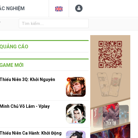
ẮC NGHIỆM
Y
QUẢNG CÁO
GAME MỚI
Thiếu Niên 3Q: Khởi Nguyên
Minh Chủ Võ Lâm - Vplay
Thiếu Niên Ca Hành: Khởi Động