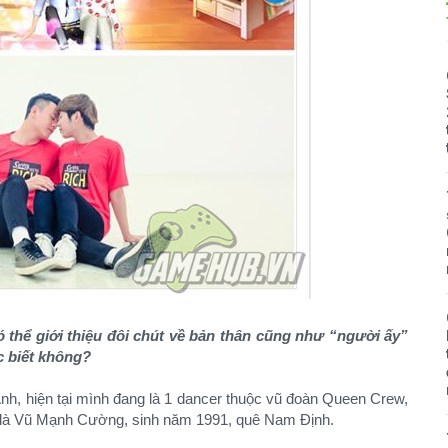
ó thể giới thiệu đôi chút về bản thân cũng như “người ấy”
 biết không?
nh, hiện tại mình đang là 1 dancer thuộc vũ đoàn Queen Crew,
 là Vũ Mạnh Cường, sinh năm 1991, quê Nam Định.