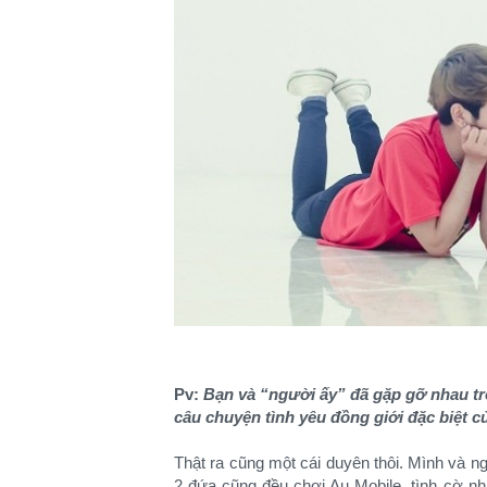
Pv:
Bạn và “người ấy” đã gặp gỡ nhau tro
câu chuyện tình yêu đồng giới đặc biệt 
Thật ra cũng một cái duyên thôi. Mình và 
2 đứa cũng đều chơi Au Mobile, tình cờ nh