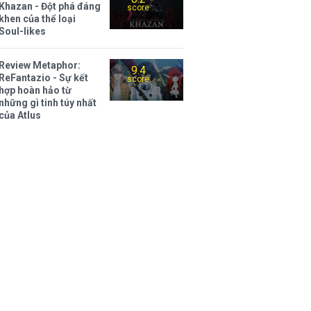
Khazan - Đột phá đáng
score
khen của thể loại
Soul-likes
Review Metaphor:
9.4
ReFantazio - Sự kết
score
hợp hoàn hảo từ
những gì tinh túy nhất
của Atlus