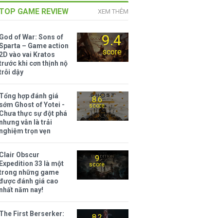
TOP GAME REVIEW
XEM THÊM
9.4
God of War: Sons of
Sparta – Game action
score
2D vào vai Kratos
trước khi cơn thịnh nộ
trỗi dậy
Tổng hợp đánh giá
8.6
sớm Ghost of Yotei -
score
Chưa thực sự đột phá
nhưng vẫn là trải
nghiệm trọn vẹn
Clair Obscur
9
Expedition 33 là một
score
trong những game
được đánh giá cao
nhất năm nay!
The First Berserker:
8.2