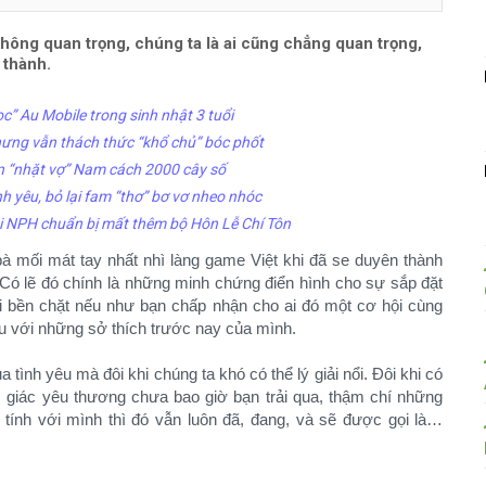
ông quan trọng, chúng ta là ai cũng chẳng quan trọng,
 thành.
c” Au Mobile trong sinh nhật 3 tuổi
hưng vẫn thách thức “khổ chủ” bóc phốt
n “nhặt vợ” Nam cách 2000 cây số
nh yêu, bỏ lại fam “thơ” bơ vơ nheo nhóc
hi NPH chuẩn bị mất thêm bộ Hôn Lễ Chí Tôn
à mối mát tay nhất nhì làng game Việt khi đã se duyên thành
c. Có lẽ đó chính là những minh chứng điển hình cho sự sắp đặt
 bền chặt nếu như bạn chấp nhận cho ai đó một cơ hội cùng
ểu với những sở thích trước nay của mình.
tình yêu mà đôi khi chúng ta khó có thể lý giải nổi. Đôi khi có
iác yêu thương chưa bao giờ bạn trải qua, thậm chí những
 tính với mình thì đó vẫn luôn đã, đang, và sẽ được gọi là…