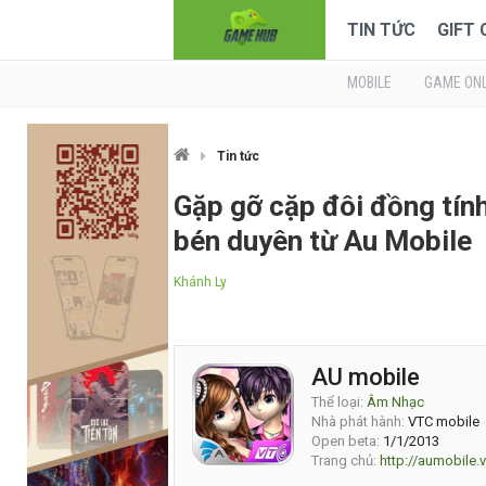
TIN TỨC
GIFT
MOBILE
GAME ONL
Tin tức
Gặp gỡ cặp đôi đồng tín
bén duyên từ Au Mobile
Khánh Ly
AU mobile
Thể loại:
Âm Nhạc
Nhà phát hành:
VTC mobile
Open beta:
1/1/2013
Trang chủ:
http://aumobile.