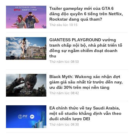
Trailer gameplay mới của GTA 6
đăng độc quyền 6 tiếng trên Netflix,
Rockstar đang quá tham?
Thứ sáu lúc 10:15
GIANTESS PLAYGROUND vướng
tranh chấp nội bộ, nhà phát triển tố
đồng sự ngầm chiếm đoạt doanh
thu
Thứ năm lúc 08:50
Black Myth: Wukong xác nhận đợt
giảm giá sâu nhất từ trước đến nay,
ưu đãi 30% trên mọi nền tảng
Thứ năm lúc 08:42
EA chính thức về tay Saudi Arabia,
một số studio khẳng định vẫn theo
đuổi chiến lược DEI
Thứ năm lúc 08:30