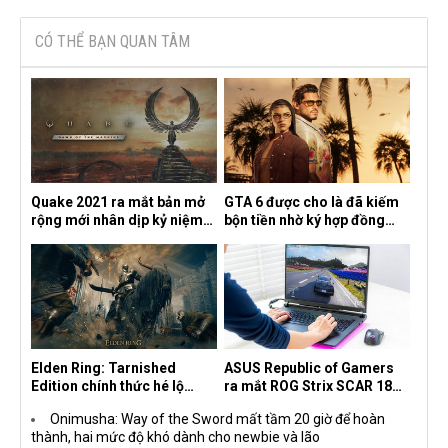
CÓ THỂ BẠN QUAN TÂM
Quake 2021 ra mắt bản mở
GTA 6 được cho là đã kiếm
rộng mới nhân dịp kỷ niệm
bộn tiền nhờ ký hợp đồng
30 năm, mang tên Dawn of
độc quyền với Netflix
the Machine
Elden Ring: Tarnished
ASUS Republic of Gamers
Edition chính thức hé lộ
ra mắt ROG Strix SCAR 18
nghề nghiệp mới siêu "ngầu"
2026 tại Việt Nam
Onimusha: Way of the Sword mất tầm 20 giờ để hoàn
thành, hai mức độ khó dành cho newbie và lão