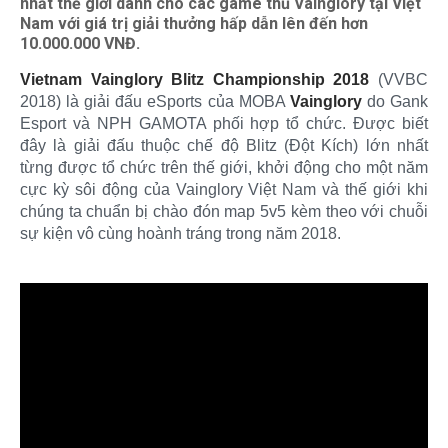
nhất thế giới dành cho các game thủ Vainglory tại Việt
Nam với giá trị giải thưởng hấp dẫn lên đến hơn
10.000.000 VNĐ.
Vietnam Vainglory Blitz Championship 2018
(VVBC
2018) là giải đấu eSports của MOBA
Vainglory
do Gank
Esport và NPH GAMOTA phối hợp tổ chức. Được biết
đây là giải đấu thuộc chế độ Blitz (Đột Kích) lớn nhất
từng được tổ chức trên thế giới, khởi động cho một năm
cực kỳ sôi động của Vainglory Việt Nam và thế giới khi
chúng ta chuẩn bị chào đón map 5v5 kèm theo với chuỗi
sự kiện vô cùng hoành tráng trong năm 2018.