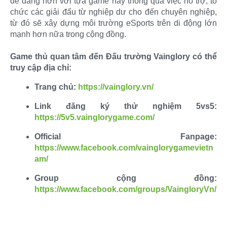
dễ dàng hơn với tựa game này thông qua việc hỗ trợ, tổ
chức các giải đấu từ nghiệp dư cho đến chuyên nghiệp,
từ đó sẽ xây dựng môi trường eSports trên di động lớn
mạnh hơn nữa trong cộng đồng.
Game thủ quan tâm đến Đấu trường Vainglory có thể
truy cập địa chỉ:
Trang chủ:
https://vainglory.vn/
Link đăng ký thử nghiệm 5vs5:
https://5v5.vainglorygame.com/
Official Fanpage:
https://www.facebook.com/vainglorygamevietn
am/
Group cộng đồng:
https://www.facebook.com/groups/VaingloryVn/