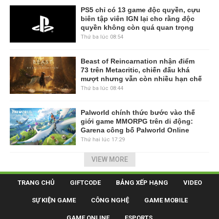
PS5 chỉ có 13 game độc quyền, cựu
biên tập viên IGN lại cho rằng độc
quyền không còn quá quan trọng
Thứ ba lúc 08:54
Beast of Reincarnation nhận điểm
73 trên Metacritic, chiến đấu khá
mượt nhưng vẫn còn nhiều hạn chế
Thứ ba lúc 08:44
Palworld chính thức bước vào thế
giới game MMORPG trên di động:
Garena công bố Palworld Online
Thứ hai lúc 17:29
VIEW MORE
TRANG CHỦ
GIFTCODE
BẢNG XẾP HẠNG
VIDEO
SỰ KIỆN GAME
CÔNG NGHỆ
GAME MOBILE
GAME ONLINE
ESPORTS