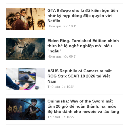
GTA 6 được cho là đã kiếm bộn tiền
nhờ ký hợp đồng độc quyền với
Netflix
Hôm qua, lúc 10:11
Elden Ring: Tarnished Edition chính
thức hé lộ nghề nghiệp mới siêu
"ngầu"
Hôm qua, lúc 09:31
ASUS Republic of Gamers ra mắt
ROG Strix SCAR 18 2026 tại Việt
Nam
Thứ sáu lúc 10:34
Onimusha: Way of the Sword mất
tầm 20 giờ để hoàn thành, hai mức
độ khó dành cho newbie và lão làng
Thứ sáu lúc 10:27