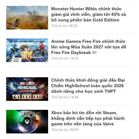
Monster Hunter Wilds chính thức
giảm giá vĩnh viễn, giảm tới 43% và
bổ sung phiên bản Gold Edition
Thứ tư lúc 08:29
Anime Garena Free Fire chính thức
lên sóng Mùa Xuân 2027 với tựa đề
Free Fire Daybreak
Thứ ba lúc 18:52
Chính thức khởi động giải đấu Đại
Chiến HighSchool toàn quốc 2026
dành riêng cho học sinh THPT
Thứ ba lúc 18:46
Xbox bác bỏ tin đồn rời Steam,
khẳng định vẫn tiếp tục phát hành
game trên nền tảng của Valve
Thứ ba lúc 09:09