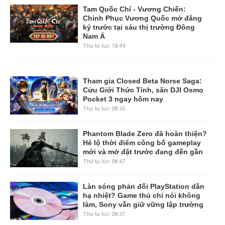
Tam Quốc Chí - Vương Chiến:
Chinh Phục Vương Quốc mở đăng
ký trước tại sáu thị trường Đông
Nam Á
Thứ tư lúc 18:49
Tham gia Closed Beta Norse Saga:
Cửu Giới Thức Tỉnh, săn DJI Osmo
Pocket 3 ngay hôm nay
Thứ tư lúc 08:55
Phantom Blade Zero đã hoàn thiện?
Hé lộ thời điểm công bố gameplay
mới và mở đặt trước đang đến gần
Thứ tư lúc 08:47
Làn sóng phản đối PlayStation dần
hạ nhiệt? Game thủ chỉ nói không
làm, Sony vẫn giữ vững lập trường
Thứ tư lúc 08:37