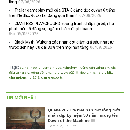
làng
07/08/2026
Trailer gameplay mới của GTA 6 đăng độc quyền 6 tiếng
trên Netflix, Rockstar đang quá tham?
07/08/2026
GIANTESS PLAYGROUND vướng tranh chấp nội bộ, nhà
phát triển tố đồng sự ngầm chiếm đoạt doanh
thu
06/08/2026
Black Myth: Wukong xác nhận đợt giảm giá sâu nhất từ
trước đến nay, ưu đãi 30% trên mọi nền tảng
06/08/2026
Tags
:
,
,
,
,
game mobile
game moba
vainglory
hướng dẫn vainglory
giải
,
,
,
đấu vainglory
cộng đồng vainglory
vvbc2018
vietnam vainglory blitz
,
championship 2018
game esports
TIN MỚI NHẤT
Quake 2021 ra mắt bản mở rộng mới
nhân dịp kỷ niệm 30 năm, mang tên
Dawn of the Machine
Hôm qua, lúc 10:21