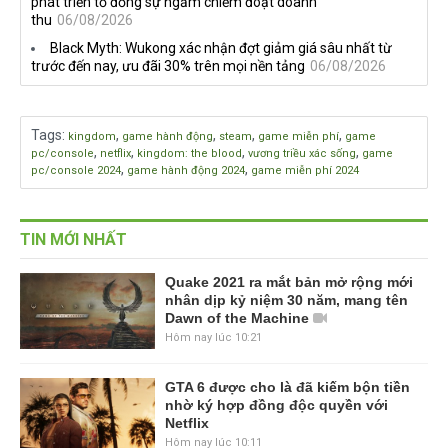
phát triển tố đồng sự ngầm chiếm đoạt doanh
thu
06/08/2026
Black Myth: Wukong xác nhận đợt giảm giá sâu nhất từ
trước đến nay, ưu đãi 30% trên mọi nền tảng
06/08/2026
Tags
:
,
,
,
,
kingdom
game hành động
steam
game miễn phí
game
,
,
,
,
pc/console
netflix
kingdom: the blood
vương triều xác sống
game
,
,
pc/console 2024
game hành động 2024
game miễn phí 2024
TIN MỚI NHẤT
Quake 2021 ra mắt bản mở rộng mới
nhân dịp kỷ niệm 30 năm, mang tên
Dawn of the Machine
Hôm nay lúc 10:21
GTA 6 được cho là đã kiếm bộn tiền
nhờ ký hợp đồng độc quyền với
Netflix
Hôm nay lúc 10:11