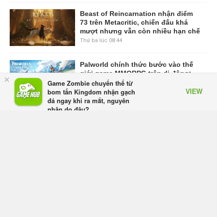
Beast of Reincarnation nhận điểm
73 trên Metacritic, chiến đấu khá
mượt nhưng vẫn còn nhiều hạn chế
Thứ ba lúc 08:44
Palworld chính thức bước vào thế
giới game MMORPG trên di động:
×
Garena công bố Palworld Online
Game Zombie chuyển thể từ
VIEW
bom tấn Kingdom nhận gạch
Thứ hai lúc 17:29
đá ngay khi ra mắt, nguyên
nhân do đâu?
VIEW MORE
Appota
FREE - In Google Play
TRANG CHỦ
GIFTCODE
BẢNG XẾP HẠNG
VIDEO
SỰ KIỆN GAME
CÔNG NGHỆ
GAME MOBILE
GAME ONLINE
ESPORTS
Mạng Xã Hội GameHub.vn - Mạng xã hội dành cho game thủ Việt.
Giấy phép số: 505/GP-BTTTT do Bộ Thông tin và Truyền thông cấp ngày
16/10/2017.