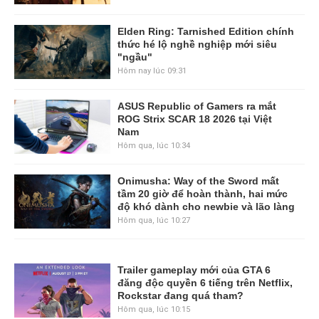
Elden Ring: Tarnished Edition chính
thức hé lộ nghề nghiệp mới siêu
"ngầu"
Hôm nay lúc 09:31
ASUS Republic of Gamers ra mắt
ROG Strix SCAR 18 2026 tại Việt
Nam
Hôm qua, lúc 10:34
Onimusha: Way of the Sword mất
tầm 20 giờ để hoàn thành, hai mức
độ khó dành cho newbie và lão làng
Hôm qua, lúc 10:27
Trailer gameplay mới của GTA 6
đăng độc quyền 6 tiếng trên Netflix,
Rockstar đang quá tham?
Hôm qua, lúc 10:15