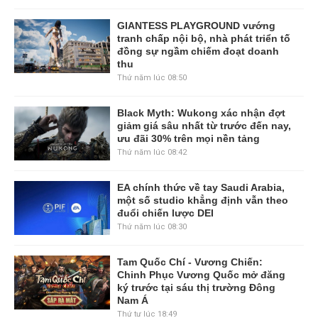
GIANTESS PLAYGROUND vướng
tranh chấp nội bộ, nhà phát triển tố
đồng sự ngầm chiếm đoạt doanh
thu
Thứ năm lúc 08:50
Black Myth: Wukong xác nhận đợt
giảm giá sâu nhất từ trước đến nay,
ưu đãi 30% trên mọi nền tảng
Thứ năm lúc 08:42
EA chính thức về tay Saudi Arabia,
một số studio khẳng định vẫn theo
đuổi chiến lược DEI
Thứ năm lúc 08:30
Tam Quốc Chí - Vương Chiến:
Chinh Phục Vương Quốc mở đăng
ký trước tại sáu thị trường Đông
Nam Á
Thứ tư lúc 18:49