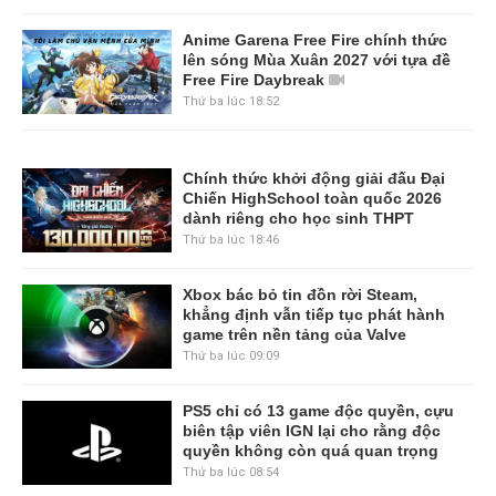
Anime Garena Free Fire chính thức
lên sóng Mùa Xuân 2027 với tựa đề
Free Fire Daybreak
Thứ ba lúc 18:52
Chính thức khởi động giải đấu Đại
Chiến HighSchool toàn quốc 2026
dành riêng cho học sinh THPT
Thứ ba lúc 18:46
Xbox bác bỏ tin đồn rời Steam,
khẳng định vẫn tiếp tục phát hành
game trên nền tảng của Valve
Thứ ba lúc 09:09
PS5 chỉ có 13 game độc quyền, cựu
biên tập viên IGN lại cho rằng độc
quyền không còn quá quan trọng
Thứ ba lúc 08:54