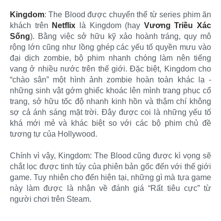
Kingdom
: The Blood được chuyển thể từ series phim ăn
khách trên
Netflix
là Kingdom (hay
Vương Triều Xác
Sống
). Bằng việc sở hữu kỹ xảo hoành tráng, quy mô
rộng lớn cũng như lồng ghép các yếu tố quyền mưu vào
đại dịch zombie, bộ phim nhanh chóng làm nên tiếng
vang ở nhiều nước trên thế giới. Đặc biệt, Kingdom cho
“chào sân” một hình ảnh zombie hoàn toàn khác lạ -
những sinh vật gớm ghiếc khoác lên mình trang phục cổ
trang, sở hữu tốc độ nhanh kinh hồn và thậm chí không
sợ cả ánh sáng mặt trời. Đây được coi là những yếu tố
khá mới mẻ và khác biệt so với các bộ phim chủ đề
tương tự của Hollywood.
Chính vì vậy, Kingdom: The Blood cũng được kì vọng sẽ
chắt lọc được tinh túy của phiên bản gốc đến với thế giới
game. Tuy nhiên cho đến hiện tại, những gì mà tựa game
này làm được là nhận về đánh giá “Rất tiêu cực” từ
người chơi trên Steam.