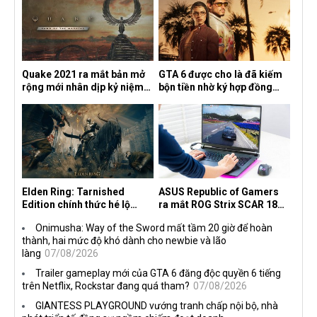
Quake 2021 ra mắt bản mở
GTA 6 được cho là đã kiếm
rộng mới nhân dịp kỷ niệm
bộn tiền nhờ ký hợp đồng
30 năm, mang tên Dawn of
độc quyền với Netflix
the Machine
Elden Ring: Tarnished
ASUS Republic of Gamers
Edition chính thức hé lộ
ra mắt ROG Strix SCAR 18
nghề nghiệp mới siêu "ngầu"
2026 tại Việt Nam
Onimusha: Way of the Sword mất tầm 20 giờ để hoàn
thành, hai mức độ khó dành cho newbie và lão
làng
07/08/2026
Trailer gameplay mới của GTA 6 đăng độc quyền 6 tiếng
trên Netflix, Rockstar đang quá tham?
07/08/2026
GIANTESS PLAYGROUND vướng tranh chấp nội bộ, nhà