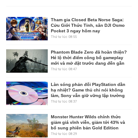
Tham gia Closed Beta Norse Saga:
Cửu Giới Thức Tỉnh, săn DJI Osmo
Pocket 3 ngay hôm nay
Thứ tư lúc 08:55
Phantom Blade Zero đã hoàn thiện?
Hé lộ thời điểm công bố gameplay
mới và mở đặt trước đang đến gần
Thứ tư lúc 08:47
Làn sóng phản đối PlayStation dần
hạ nhiệt? Game thủ chỉ nói không
làm, Sony vẫn giữ vững lập trường
Thứ tư lúc 08:37
Monster Hunter Wilds chính thức
giảm giá vĩnh viễn, giảm tới 43% và
bổ sung phiên bản Gold Edition
Thứ tư lúc 08:29