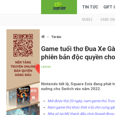
TIN TỨC
GIFT
MOBILE
GAME ONL
Tin tức
Game tuổi thơ Đua Xe Gà
phiên bản độc quyền ch
Lemon
Nintendo tiết lộ, Square Enix đang phát 
xưởng cho Switch vào năm 2022.
Mới được thả 20 ngày, nam game thủ Trung
Nam game thủ khóc thét vì bị chó cưng gặ
Nha sỹ tại Mỹ thách đấu chơi Smash Bros