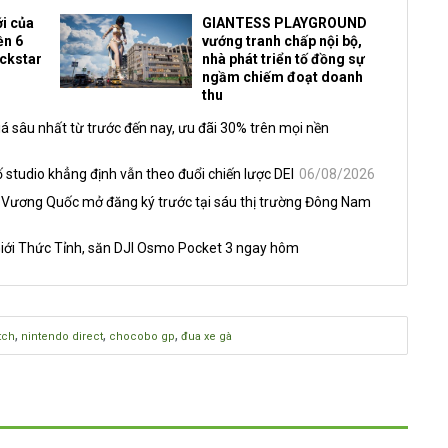
i của
GIANTESS PLAYGROUND
ền 6
vướng tranh chấp nội bộ,
ockstar
nhà phát triển tố đồng sự
ngầm chiếm đoạt doanh
thu
á sâu nhất từ trước đến nay, ưu đãi 30% trên mọi nền
 studio khẳng định vẫn theo đuổi chiến lược DEI
06/08/2026
 Vương Quốc mở đăng ký trước tại sáu thị trường Đông Nam
iới Thức Tỉnh, săn DJI Osmo Pocket 3 ngay hôm
,
,
,
tch
nintendo direct
chocobo gp
đua xe gà