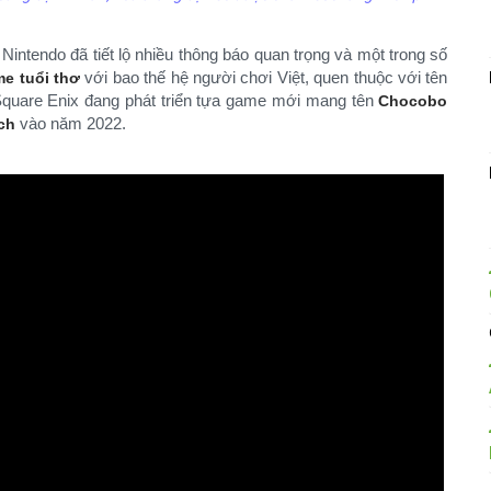
 Nintendo đã tiết lộ nhiều thông báo quan trọng và một trong số
với bao thế hệ người chơi Việt, quen thuộc với tên
e tuổi thơ
t Square Enix đang phát triển tựa game mới mang tên
Chocobo
vào năm 2022.
ch