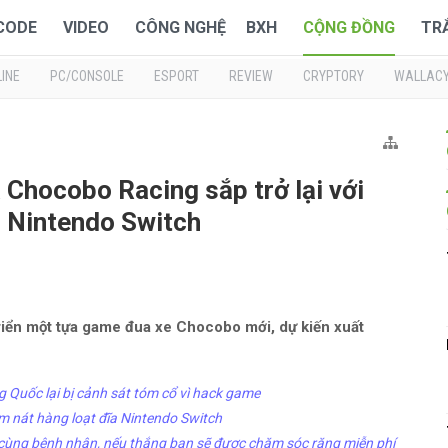
 CODE
VIDEO
CÔNG NGHỆ
BXH
CỘNG ĐỒNG
TR
INE
PC/CONSOLE
ESPORT
REVIEW
CRYPTORY
WALLAC
 Chocobo Racing sắp trở lại với
o Nintendo Switch
triển một tựa game đua xe Chocobo mới, dự kiến xuất
 Quốc lại bị cảnh sát tóm cổ vì hack game
m nát hàng loạt đĩa Nintendo Switch
 cùng bệnh nhân, nếu thắng bạn sẽ được chăm sóc răng miễn phí