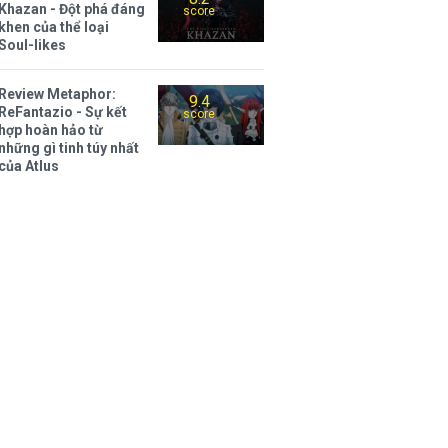
Khazan - Đột phá đáng
score
khen của thể loại
Soul-likes
Review Metaphor:
9.4
ReFantazio - Sự kết
score
hợp hoàn hảo từ
những gì tinh túy nhất
của Atlus