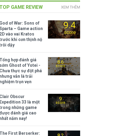
TOP GAME REVIEW
XEM THÊM
9.4
God of War: Sons of
Sparta – Game action
score
2D vào vai Kratos
trước khi cơn thịnh nộ
trỗi dậy
Tổng hợp đánh giá
8.6
sớm Ghost of Yotei -
score
Chưa thực sự đột phá
nhưng vẫn là trải
nghiệm trọn vẹn
Clair Obscur
9
Expedition 33 là một
score
trong những game
được đánh giá cao
nhất năm nay!
The First Berserker:
8.2