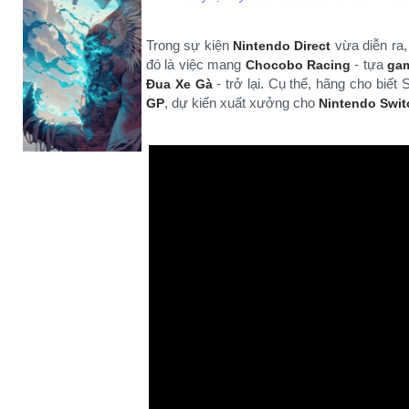
Trong sự kiện
vừa diễn ra,
Nintendo Direct
đó là việc mang
- tựa
Chocobo Racing
gam
- trở lại. Cụ thể, hãng cho biế
Đua Xe Gà
, dự kiến xuất xưởng cho
GP
Nintendo Swit