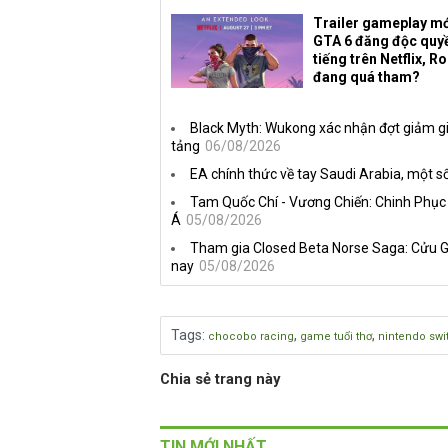
Trailer gameplay mớ
GTA 6 đăng độc quy
tiếng trên Netflix, R
đang quá tham?
Black Myth: Wukong xác nhận đợt giảm gi
tảng
06/08/2026
EA chính thức về tay Saudi Arabia, một số
Tam Quốc Chí - Vương Chiến: Chinh Phục
Á
05/08/2026
Tham gia Closed Beta Norse Saga: Cửu G
nay
05/08/2026
Tags
:
,
,
chocobo racing
game tuổi thơ
nintendo swi
Chia sẻ trang này
TIN MỚI NHẤT