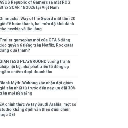
ASUS Republic of Gamers ra mắt ROG
Strix SCAR 18 2026 tại Việt Nam
Onimusha: Way of the Sword mất tầm 20
giờ để hoàn thành, hai mức độ khó dành
cho newbie và lão làng
Trailer gameplay mới của GTA 6 đăng
độc quyền 6 tiếng trên Netflix, Rockstar
đang quá tham?
GIANTESS PLAYGROUND vướng tranh
chấp nội bộ, nhà phát triển tố đồng sự
ngầm chiếm đoạt doanh thu
Black Myth: Wukong xác nhận đợt giảm
giá sâu nhất từ trước đến nay, ưu đãi 30%
trên mọi nền tảng
EA chính thức về tay Saudi Arabia, một số
studio khẳng định vẫn theo đuổi chiến
lược DEI