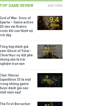
TOP GAME REVIEW
XEM THÊM
9.4
God of War: Sons of
Sparta – Game action
score
2D vào vai Kratos
trước khi cơn thịnh nộ
trỗi dậy
Tổng hợp đánh giá
8.6
sớm Ghost of Yotei -
score
Chưa thực sự đột phá
nhưng vẫn là trải
nghiệm trọn vẹn
Clair Obscur
9
Expedition 33 là một
score
trong những game
được đánh giá cao
nhất năm nay!
The First Berserker:
8.2