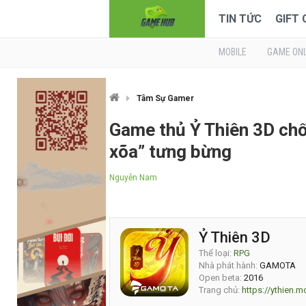
TIN TỨC
GIFT
MOBILE
GAME ONL
Tâm Sự Gamer
Game thủ Ỷ Thiên 3D chố
xõa” tưng bừng
Nguyễn Nam
Ỷ Thiên 3D
Thể loại:
RPG
Nhà phát hành:
GAMOTA
Open beta:
2016
Trang chủ:
https://ythien.m