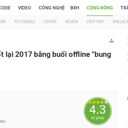
 CODE
VIDEO
CÔNG NGHỆ
BXH
CỘNG ĐỒNG
TR
INE
PC/CONSOLE
ESPORT
REVIEW
CRYPTORY
WALLAC
t lại 2017 bằng buổi offline “bung
4.3333
60 phiếu
obi/