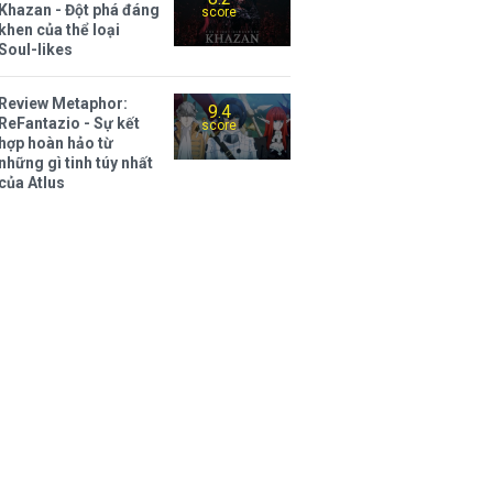
Khazan - Đột phá đáng
score
khen của thể loại
Soul-likes
Review Metaphor:
9.4
ReFantazio - Sự kết
score
hợp hoàn hảo từ
những gì tinh túy nhất
của Atlus