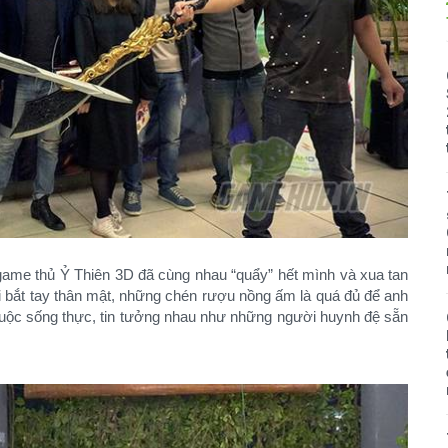
game thủ Ỷ Thiên 3D đã cùng nhau “quẩy” hết mình và xua tan
 bắt tay thân mật, những chén rượu nồng ấm là quá đủ để anh
 cuộc sống thực, tin tưởng nhau như những người huynh đệ sẵn