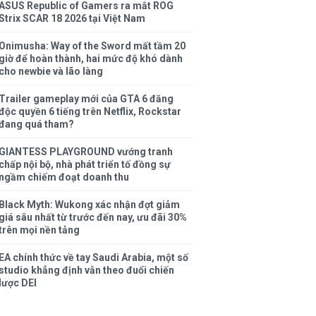
ASUS Republic of Gamers ra mắt ROG
Strix SCAR 18 2026 tại Việt Nam
Onimusha: Way of the Sword mất tầm 20
giờ để hoàn thành, hai mức độ khó dành
cho newbie và lão làng
Trailer gameplay mới của GTA 6 đăng
độc quyền 6 tiếng trên Netflix, Rockstar
đang quá tham?
GIANTESS PLAYGROUND vướng tranh
chấp nội bộ, nhà phát triển tố đồng sự
ngầm chiếm đoạt doanh thu
Black Myth: Wukong xác nhận đợt giảm
giá sâu nhất từ trước đến nay, ưu đãi 30%
trên mọi nền tảng
EA chính thức về tay Saudi Arabia, một số
studio khẳng định vẫn theo đuổi chiến
lược DEI