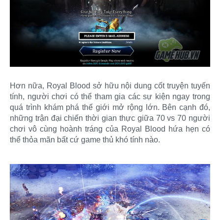
Hơn nữa, Royal Blood sở hữu nội dung cốt truyện tuyến
tính, người chơi có thể tham gia các sự kiện ngay trong
quá trình khám phá thế giới mở rộng lớn. Bên cạnh đó,
những trận đại chiến thời gian thực giữa 70 vs 70 người
chơi vô cùng hoành tráng của Royal Blood hứa hẹn có
thể thỏa mãn bất cứ game thủ khó tính nào.