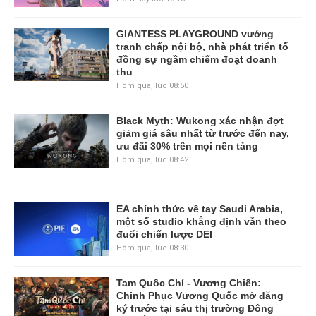
GIANTESS PLAYGROUND vướng
tranh chấp nội bộ, nhà phát triển tố
đồng sự ngầm chiếm đoạt doanh
thu
Hôm qua, lúc 08:50
Black Myth: Wukong xác nhận đợt
giảm giá sâu nhất từ trước đến nay,
ưu đãi 30% trên mọi nền tảng
Hôm qua, lúc 08:42
EA chính thức về tay Saudi Arabia,
một số studio khẳng định vẫn theo
đuổi chiến lược DEI
Hôm qua, lúc 08:30
Tam Quốc Chí - Vương Chiến:
Chinh Phục Vương Quốc mở đăng
ký trước tại sáu thị trường Đông