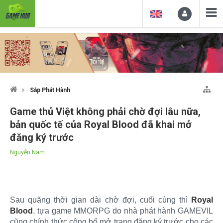
Sắp Phát Hành
Game thủ Việt không phải chờ đợi lâu nữa,
bản quốc tế của Royal Blood đã khai mở
đăng ký trước
Nguyễn Nam
Sau quãng thời gian dài chờ đợi, cuối cùng thì
Royal
Blood
, tựa game MMORPG do nhà phát hành GAMEVIL
cũng chính thức công bố mở trang đăng ký trước cho các