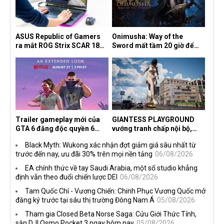
ASUS Republic of Gamers
Onimusha: Way of the
ra mắt ROG Strix SCAR 18
Sword mất tầm 20 giờ để
2026 tại Việt Nam
hoàn thành, hai mức độ khó
dành cho newbie và lão làng
Trailer gameplay mới của
GIANTESS PLAYGROUND
GTA 6 đăng độc quyền 6
vướng tranh chấp nội bộ,
tiếng trên Netflix, Rockstar
nhà phát triển tố đồng sự
Black Myth: Wukong xác nhận đợt giảm giá sâu nhất từ
đang quá tham?
ngầm chiếm đoạt doanh thu
trước đến nay, ưu đãi 30% trên mọi nền tảng
06/08/2026
EA chính thức về tay Saudi Arabia, một số studio khẳng
định vẫn theo đuổi chiến lược DEI
06/08/2026
Tam Quốc Chí - Vương Chiến: Chinh Phục Vương Quốc mở
đăng ký trước tại sáu thị trường Đông Nam Á
05/08/2026
Tham gia Closed Beta Norse Saga: Cửu Giới Thức Tỉnh,
săn DJI Osmo Pocket 3 ngay hôm nay
05/08/2026