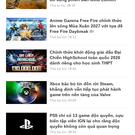
Thứ tư lúc 08:29
Anime Garena Free Fire chính thức
lên sóng Mùa Xuân 2027 với tựa đề
Free Fire Daybreak
Thứ ba lúc 18:52
Chính thức khởi động giải đấu Đại
Chiến HighSchool toàn quốc 2026
dành riêng cho học sinh THPT
Thứ ba lúc 18:46
Xbox bác bỏ tin đồn rời Steam,
khẳng định vẫn tiếp tục phát hành
game trên nền tảng của Valve
Thứ ba lúc 09:09
PS5 chỉ có 13 game độc quyền, cựu
biên tập viên IGN lại cho rằng độc
quyền không còn quá quan trọng
Thứ ba lúc 08:54