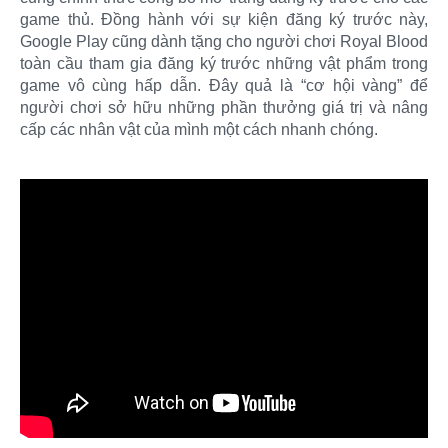
game thủ. Đồng hành với sự kiện đăng ký trước này,
Google Play cũng dành tặng cho người chơi Royal Blood
toàn cầu tham gia đăng ký trước những vật phẩm trong
game vô cùng hấp dẫn. Đây quả là “cơ hội vàng” để
người chơi sở hữu những phần thưởng giá trị và nâng
cấp các nhân vật của mình một cách nhanh chóng.