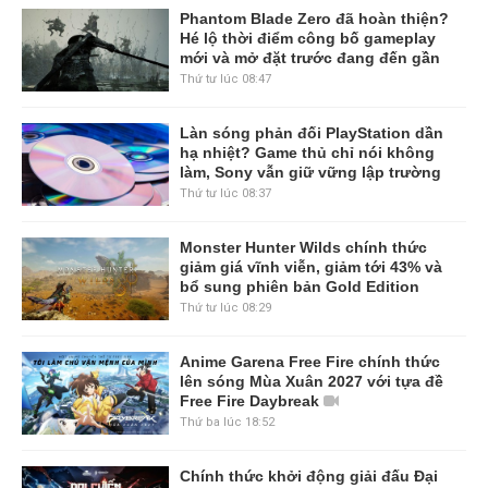
Phantom Blade Zero đã hoàn thiện?
Hé lộ thời điểm công bố gameplay
mới và mở đặt trước đang đến gần
Thứ tư lúc 08:47
Làn sóng phản đối PlayStation dần
hạ nhiệt? Game thủ chỉ nói không
làm, Sony vẫn giữ vững lập trường
Thứ tư lúc 08:37
Monster Hunter Wilds chính thức
giảm giá vĩnh viễn, giảm tới 43% và
bổ sung phiên bản Gold Edition
Thứ tư lúc 08:29
Anime Garena Free Fire chính thức
lên sóng Mùa Xuân 2027 với tựa đề
Free Fire Daybreak
Thứ ba lúc 18:52
Chính thức khởi động giải đấu Đại