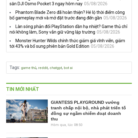
săn DJI Osmo Pocket 3 ngay hôm nay
05/08/2026
Phantom Blade Zero đã hoàn thiện? Hé lộ thời điểm công
bố gameplay mới và mở đặt trước đang đến gần
05/08/2026
Làn sóng phản đối PlayStation dần hạ nhiệt? Game thủ chỉ
nói không làm, Sony vẫn giữ vững lập trường
05/08/2026
Monster Hunter Wilds chính thức giảm giá vĩnh viễn, giảm
tới 43% và bổ sung phiên bản Gold Edition
05/08/2026
Tags
:
,
,
,
game thủ
reddit
chatgpt
bot ai
TIN MỚI NHẤT
GIANTESS PLAYGROUND vướng
tranh chấp nội bộ, nhà phát triển tố
đồng sự ngầm chiếm đoạt doanh
thu
Hôm qua, lúc 08:50