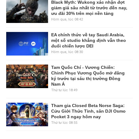
Black Myth: Wukong xác nhận đợt
giảm giá sâu nhất từ trước đến nay,
ưu đãi 30% trên mọi nền tảng
Hôm qua, lúc 08:42
EA chính thức về tay Saudi Arabia,
một số studio khẳng định vẫn theo
đuổi chiến lược DEI
Hôm qua, lúc 08:30
Tam Quốc Chí - Vương Chiến:
Chinh Phục Vương Quốc mở đăng
ký trước tại sáu thị trường Đông
Nam Á
Thứ tư lúc 18:49
Tham gia Closed Beta Norse Saga:
Cửu Giới Thức Tỉnh, săn DJI Osmo
Pocket 3 ngay hôm nay
Thứ tư lúc 08:55