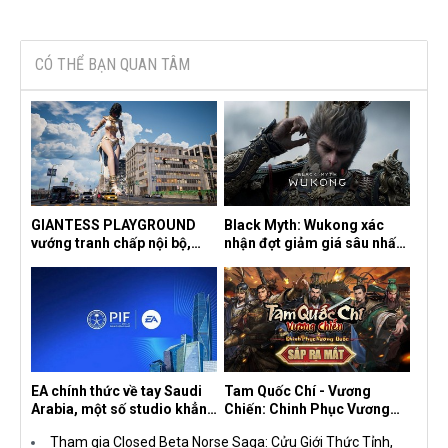
CÓ THỂ BẠN QUAN TÂM
GIANTESS PLAYGROUND
Black Myth: Wukong xác
vướng tranh chấp nội bộ,
nhận đợt giảm giá sâu nhất
nhà phát triển tố đồng sự
từ trước đến nay, ưu đãi 30%
ngầm chiếm đoạt doanh thu
trên mọi nền tảng
EA chính thức về tay Saudi
Tam Quốc Chí - Vương
Arabia, một số studio khẳng
Chiến: Chinh Phục Vương
định vẫn theo đuổi chiến
Quốc mở đăng ký trước tại
Tham gia Closed Beta Norse Saga: Cửu Giới Thức Tỉnh,
lược DEI
sáu thị trường Đông Nam Á