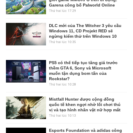
Garena công bố Palworld Online
Thứ hai lúc 17:29
DLC mới của The Witcher 3 yêu cầu
Windows 11, CD Projekt RED sẽ
ngừng kiểm thử trên Windows 10
Thứ hai lúc 10:35
PS5 có thể tiếp tục tăng giá trước
thềm GTA 6, Sony và Microsoft
muốn tận dụng bom tấn của
Rockstar?
Thứ hai lúc 10:28
Mistfall Hunter được cộng đồng
quốc tế khen ngợi nhờ lối chơi thú
vị và tạo hình nhân vật nữ hợp mắt
Thứ hai lúc 10:13
Esports Foundation và adidas công