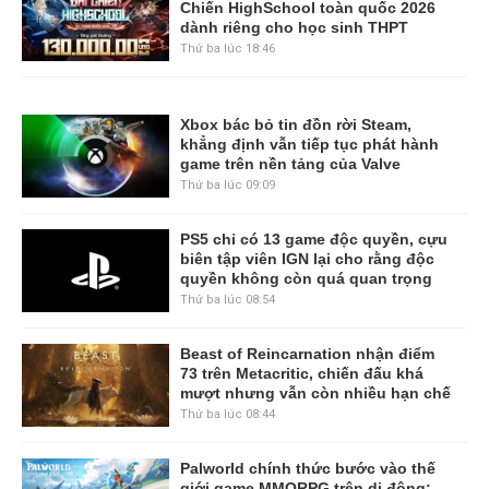
Chiến HighSchool toàn quốc 2026
dành riêng cho học sinh THPT
Thứ ba lúc 18:46
Xbox bác bỏ tin đồn rời Steam,
khẳng định vẫn tiếp tục phát hành
game trên nền tảng của Valve
Thứ ba lúc 09:09
PS5 chỉ có 13 game độc quyền, cựu
biên tập viên IGN lại cho rằng độc
quyền không còn quá quan trọng
Thứ ba lúc 08:54
Beast of Reincarnation nhận điểm
73 trên Metacritic, chiến đấu khá
mượt nhưng vẫn còn nhiều hạn chế
Thứ ba lúc 08:44
Palworld chính thức bước vào thế
giới game MMORPG trên di động: