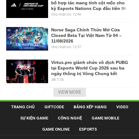
bố hợp tác mang tính cột mốc cho
kỳ Esports Nations Cup đầu tiên
Chủ nhật lúc 12:46
Norse Saga Chính Thức Mở Cửa
Closed Beta Tại Việt Nam Từ 04 –
11/08/2026
Chủ nhật lúc 12:37
Virtus.pro giành chức vô địch PUBG
tại Esports World Cup 2026 sau ba
ngày thống trị Vòng Chung kết
28/7/26
VIEW MORE
TRANG CHỦ
GIFTCODE
BẢNG XẾP HẠNG
VIDEO
SỰ KIỆN GAME
CÔNG NGHỆ
GAME MOBILE
GAME ONLINE
ESPORTS