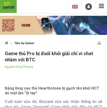
Tâm Sự Gamer
Game thủ Pro bị đuổi khỏi giải chỉ vì chat
nhầm với BTC
Nguyễn Hồng Phượng
Đắng lòng cao thủ Hearthstone bị gạch tên khỏi HCT
do một lần “lỡ tay”.
Cuối tuàn vừa rồi, Blizzard vừa xác nhận thông tin sẽ
khai trừ Jason “Apxvoid” Coen khỏi giải đấu tại HCT