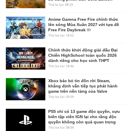
Thứ tư lúc 08:29
Anime Garena Free Fire chính thức
lên sóng Mùa Xuân 2027 với tựa đề
Free Fire Daybreak
Thứ ba lúc 18:52
Chính thức khởi động giải đấu Đại
Chiến HighSchool toàn quốc 2026
dành riêng cho học sinh THPT
Thứ ba lúc 18:46
Xbox bác bỏ tin đồn rời Steam,
khẳng định vẫn tiếp tục phát hành
game trên nền tảng của Valve
Thứ ba lúc 09:09
PS5 chỉ có 13 game độc quyền, cựu
biên tập viên IGN lại cho rằng độc
quyền không còn quá quan trọng
Thứ ba lúc 08:54