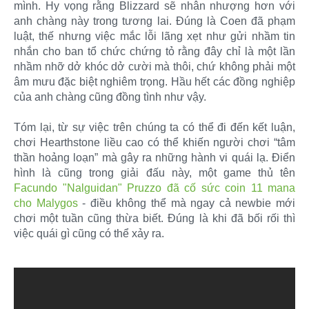
mình. Hy vọng rằng Blizzard sẽ nhân nhượng hơn với
anh chàng này trong tương lai. Đúng là Coen đã phạm
luật, thế nhưng việc mắc lỗi lãng xẹt như gửi nhầm tin
nhắn cho ban tổ chức chứng tỏ rằng đây chỉ là một lần
nhầm nhỡ dở khóc dở cười mà thôi, chứ không phải một
âm mưu đặc biệt nghiêm trọng. Hầu hết các đồng nghiệp
của anh chàng cũng đồng tình như vậy.
Tóm lại, từ sự việc trên chúng ta có thể đi đến kết luận,
chơi Hearthstone liều cao có thể khiến người chơi “tâm
thần hoảng loạn” mà gây ra những hành vi quái lạ. Điển
hình là cũng trong giải đấu này, một game thủ tên
Facundo "Nalguidan" Pruzzo đã cố sức coin 11 mana
cho Malygos
- điều không thể mà ngay cả newbie mới
chơi một tuần cũng thừa biết. Đúng là khi đã bối rối thì
việc quái gì cũng có thể xảy ra.