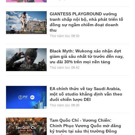
GIANTESS PLAYGROUND vướng
tranh chấp nội bộ, nhà phát triển tố
đồng sự ngầm chiếm đoạt doanh
thu
Thứ năm lúc 08:50
Black Myth: Wukong xác nhận đợt
giảm giá sâu nhất từ trước đến nay,
ưu đãi 30% trên mọi nền tảng
Thứ năm lúc 08:42
EA chính thức về tay Saudi Arabia,
một số studio khẳng định vẫn theo
đuổi chiến lược DEI
Thứ năm lúc 08:30
Tam Quốc Chí - Vương Chiến:
Chinh Phục Vương Quốc mở đăng
ký trước tại sáu thị trường Đông