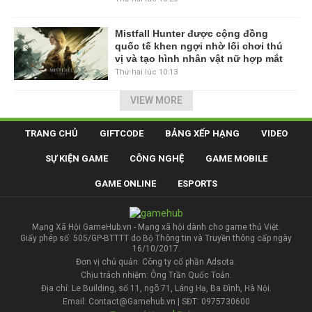
Mistfall Hunter được cộng đồng
quốc tế khen ngợi nhờ lối chơi thú
vị và tạo hình nhân vật nữ hợp mắt
Thứ hai lúc 10:13
VIEW MORE
TRANG CHỦ
GIFTCODE
BẢNG XẾP HẠNG
VIDEO
SỰ KIỆN GAME
CÔNG NGHỆ
GAME MOBILE
GAME ONLINE
ESPORTS
Mạng Xã Hội GameHub.vn - Mạng xã hội dành cho game thủ Việt.
Giấy phép số: 505/GP-BTTTT do Bộ Thông tin và Truyền thông cấp ngày
16/10/2017.
Đơn vị chủ quản: Công ty cổ phần Adsota.
Chịu trách nhiệm: Ông Trần Quốc Toản.
Địa chỉ: Le Building, số 11, ngõ 71, Láng Hạ, Ba Đình, Hà Nội.
Email: Contact@Gamehub.vn | SĐT: 0975730600