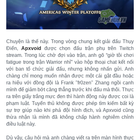
Chuyện là thế này. Trong vòng chung kết giải đấu Thụy
Điển,
Apxvoid
được chọn đấu trận phụ trên Twitch
stream. Trong lúc chờ đợi vào trận, anh gõ “giờ tôi chơi
fatigue trong trận Warrior nhỉ” vào hộp thoại chat kết nối
với ban tổ chức giải đấu, nhưng không nhấn gửi. Anh
chàng chỉ mong muốn nhận được một cái gật đầu hoặc
ra hiệu với đồng đội là Frank "fr0zen" Zhang ngồi cạnh
mình để giảm bớt căng thẳng trước khi đấu mà thôi. Thực
ra trên giấy trắng mực đen thì hành động này được coi là
phạm luật. Tuyển thủ không được phép tìm kiếm bất kỳ
sự trợ giúp nào khi phá đội hình địch, và Apxvoid cũng
thừa nhận là mình đã không chấp hành nghiêm chỉnh
điều luật này.
Dù vậy, câu hỏi mà anh chàng viết ra trên màn hình thực