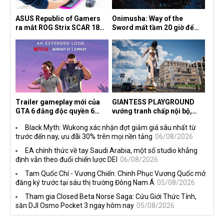
ASUS Republic of Gamers
Onimusha: Way of the
ra mắt ROG Strix SCAR 18
Sword mất tầm 20 giờ để
2026 tại Việt Nam
hoàn thành, hai mức độ khó
dành cho newbie và lão làng
Trailer gameplay mới của
GIANTESS PLAYGROUND
GTA 6 đăng độc quyền 6
vướng tranh chấp nội bộ,
tiếng trên Netflix, Rockstar
nhà phát triển tố đồng sự
Black Myth: Wukong xác nhận đợt giảm giá sâu nhất từ
đang quá tham?
ngầm chiếm đoạt doanh thu
trước đến nay, ưu đãi 30% trên mọi nền tảng
06/08/2026
EA chính thức về tay Saudi Arabia, một số studio khẳng
định vẫn theo đuổi chiến lược DEI
06/08/2026
Tam Quốc Chí - Vương Chiến: Chinh Phục Vương Quốc mở
đăng ký trước tại sáu thị trường Đông Nam Á
05/08/2026
Tham gia Closed Beta Norse Saga: Cửu Giới Thức Tỉnh,
săn DJI Osmo Pocket 3 ngay hôm nay
05/08/2026