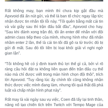
Rất không may, bạn mình thì chưa kịp gật đầu mà
Apxvoid đã ấn nút gửi, và thế là ban tổ chức ngay lập tức
nhận được tin nhắn tội lỗi này. “Tôi quên bẵng mất cái tin
và vài giây sau thì trận đấu bắt đầu”, Apxvoid cho hay.
“Sau khi đánh xong trận đó, tôi ấn enter để nhắn với đội
admin class tiếp theo của mình, nhưng hình như đã nhấn
nhầm enter 2 lần, thế là cái tin tôi đã gõ ra từ trước đó bị
gửi đi mất. Sau đó tôi liền bị loại khỏi giải vì nghi ngờ
gian lận”.
“Tôi không hề có ý định tranh thủ lợi thế gì cả, bởi vì rõ
ràng câu hỏi đặt ra không liên quan đến trận đấu cụ thể
nào mà chỉ được viết trong màn hình chọn đội thôi”, trích
lời Apxvoid. “Tuy rằng lúc ấy chính tôi cũng không nhận
thức được việc mình đang làm, nhưng tôi quả thật đã phá
luật và chấp nhận hình phạt này”.​
Rất may là vài ngày sau vụ việc, Coen đã lấy lại tinh thần,
năng nổ tạo chiến tích trên Twitch với Tempo Mage của