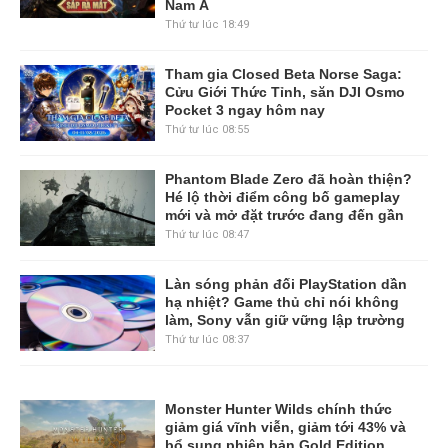
Nam Á
Thứ tư lúc 18:49
Tham gia Closed Beta Norse Saga:
Cửu Giới Thức Tỉnh, săn DJI Osmo
Pocket 3 ngay hôm nay
Thứ tư lúc 08:55
Phantom Blade Zero đã hoàn thiện?
Hé lộ thời điểm công bố gameplay
mới và mở đặt trước đang đến gần
Thứ tư lúc 08:47
Làn sóng phản đối PlayStation dần
hạ nhiệt? Game thủ chỉ nói không
làm, Sony vẫn giữ vững lập trường
Thứ tư lúc 08:37
Monster Hunter Wilds chính thức
giảm giá vĩnh viễn, giảm tới 43% và
bổ sung phiên bản Gold Edition