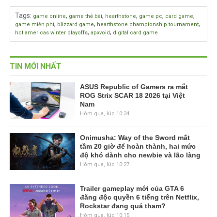
Tags
:
,
,
,
,
,
game online
game thẻ bài
hearthstone
game pc
card game
,
,
,
game miễn phí
blizzard game
hearthstone championship tournament
,
,
hct americas winter playoffs
apxvoid
digital card game
TIN MỚI NHẤT
ASUS Republic of Gamers ra mắt
ROG Strix SCAR 18 2026 tại Việt
Nam
Hôm qua, lúc 10:34
Onimusha: Way of the Sword mất
tầm 20 giờ để hoàn thành, hai mức
độ khó dành cho newbie và lão làng
Hôm qua, lúc 10:27
Trailer gameplay mới của GTA 6
đăng độc quyền 6 tiếng trên Netflix,
Rockstar đang quá tham?
Hôm qua, lúc 10:15