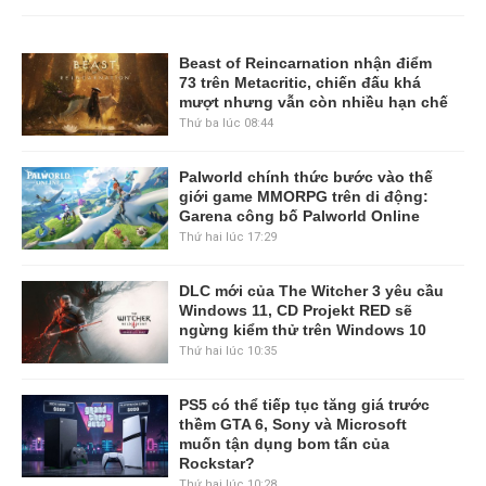
Beast of Reincarnation nhận điểm
73 trên Metacritic, chiến đấu khá
mượt nhưng vẫn còn nhiều hạn chế
Thứ ba lúc 08:44
Palworld chính thức bước vào thế
giới game MMORPG trên di động:
Garena công bố Palworld Online
Thứ hai lúc 17:29
DLC mới của The Witcher 3 yêu cầu
Windows 11, CD Projekt RED sẽ
ngừng kiểm thử trên Windows 10
Thứ hai lúc 10:35
PS5 có thể tiếp tục tăng giá trước
thềm GTA 6, Sony và Microsoft
muốn tận dụng bom tấn của
Rockstar?
Thứ hai lúc 10:28