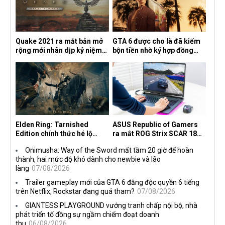
Quake 2021 ra mắt bản mở
GTA 6 được cho là đã kiếm
rộng mới nhân dịp kỷ niệm
bộn tiền nhờ ký hợp đồng
30 năm, mang tên Dawn of
độc quyền với Netflix
the Machine
Elden Ring: Tarnished
ASUS Republic of Gamers
Edition chính thức hé lộ
ra mắt ROG Strix SCAR 18
nghề nghiệp mới siêu "ngầu"
2026 tại Việt Nam
Onimusha: Way of the Sword mất tầm 20 giờ để hoàn
thành, hai mức độ khó dành cho newbie và lão
làng
07/08/2026
Trailer gameplay mới của GTA 6 đăng độc quyền 6 tiếng
trên Netflix, Rockstar đang quá tham?
07/08/2026
GIANTESS PLAYGROUND vướng tranh chấp nội bộ, nhà
phát triển tố đồng sự ngầm chiếm đoạt doanh
thu
06/08/2026