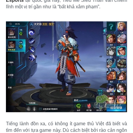
Esports
tại quốc gia này, Tiểu Mễ Siêu Thần vẫn chiếm
lĩnh một vị trí gần như là “bất khả xâm phạm”.
Tiếng lành đồn xa, có không ít game thủ Việt đã biết và
tìm đến với tựa game này. Dù cách biệt bởi rào cản ngôn