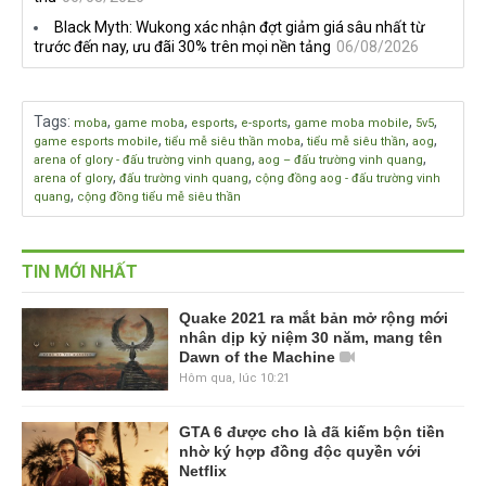
Black Myth: Wukong xác nhận đợt giảm giá sâu nhất từ
trước đến nay, ưu đãi 30% trên mọi nền tảng
06/08/2026
Tags
:
,
,
,
,
,
,
moba
game moba
esports
e-sports
game moba mobile
5v5
,
,
,
,
game esports mobile
tiểu mễ siêu thần moba
tiểu mễ siêu thần
aog
,
,
arena of glory - đấu trường vinh quang
aog – đấu trường vinh quang
,
,
arena of glory
đấu trường vinh quang
cộng đồng aog - đấu trường vinh
,
quang
cộng đồng tiểu mễ siêu thần
TIN MỚI NHẤT
Quake 2021 ra mắt bản mở rộng mới
nhân dịp kỷ niệm 30 năm, mang tên
Dawn of the Machine
Hôm qua, lúc 10:21
GTA 6 được cho là đã kiếm bộn tiền
nhờ ký hợp đồng độc quyền với
Netflix