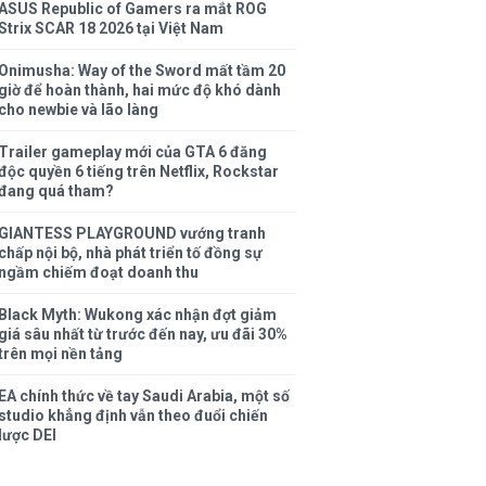
ASUS Republic of Gamers ra mắt ROG
Strix SCAR 18 2026 tại Việt Nam
Onimusha: Way of the Sword mất tầm 20
giờ để hoàn thành, hai mức độ khó dành
cho newbie và lão làng
Trailer gameplay mới của GTA 6 đăng
độc quyền 6 tiếng trên Netflix, Rockstar
đang quá tham?
GIANTESS PLAYGROUND vướng tranh
chấp nội bộ, nhà phát triển tố đồng sự
ngầm chiếm đoạt doanh thu
Black Myth: Wukong xác nhận đợt giảm
giá sâu nhất từ trước đến nay, ưu đãi 30%
trên mọi nền tảng
EA chính thức về tay Saudi Arabia, một số
studio khẳng định vẫn theo đuổi chiến
lược DEI