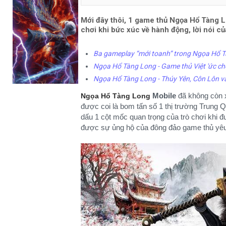
Mới đây thôi, 1 game thủ Ngọa Hổ Tàng L
chơi khi bức xúc về hành động, lời nói c
Ba gameplay “mới toanh” trong Ngọa Hổ T
Ngọa Hổ Tàng Long - Game thủ Việt 'ức chế'
Ngọa Hổ Tàng Long - Thúy Yên, Côn Lôn v
Mobile
đã không còn x
Ngọa Hổ Tàng Long
được coi là bom tấn số 1 thị trường Trung
dấu 1 cột mốc quan trọng của trò chơi khi 
được sự ủng hộ của đông đảo game thủ yêu