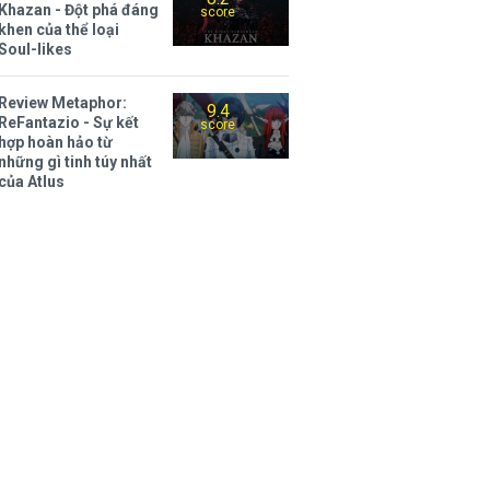
Khazan - Đột phá đáng
score
khen của thể loại
Soul-likes
Review Metaphor:
9.4
ReFantazio - Sự kết
score
hợp hoàn hảo từ
những gì tinh túy nhất
của Atlus