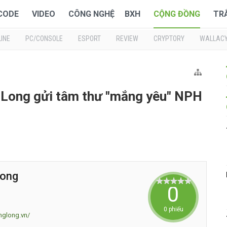
 CODE
VIDEO
CÔNG NGHỆ
BXH
CỘNG ĐỒNG
TR
INE
PC/CONSOLE
ESPORT
REVIEW
CRYPTORY
WALLAC
Long gửi tâm thư "mắng yêu" NPH
Long
0
0 phiếu
nglong.vn/