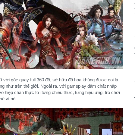
 với góc quay full 360 độ, sở hữu đồ họa khủng được coi là
g như trên thế giới. Ngoài ra, với gameplay đậm chất nhập
 hiệp chân thực tới từng chiêu thức, từng hiệu ứng, trò chơi
mê vì nó.