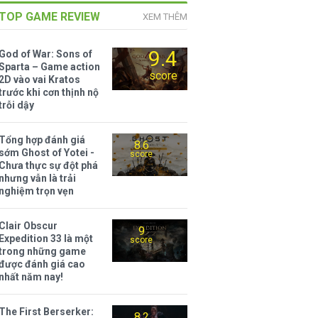
TOP GAME REVIEW
XEM THÊM
9.4
God of War: Sons of
Sparta – Game action
score
2D vào vai Kratos
trước khi cơn thịnh nộ
trỗi dậy
Tổng hợp đánh giá
8.6
sớm Ghost of Yotei -
score
Chưa thực sự đột phá
nhưng vẫn là trải
nghiệm trọn vẹn
Clair Obscur
9
Expedition 33 là một
score
trong những game
được đánh giá cao
nhất năm nay!
The First Berserker:
8.2