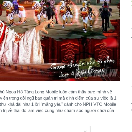
e thủ Ngọa Hổ Tàng Long Mobile luôn cảm thấy bực mình về
ên trong đội ngũ ban quản trị mà đỉnh điểm của sự việc là 1
m thư khá dài như 1 lời "mắng yêu" dành cho NPH VTC Mobile
n trị về thái độ làm việc cũng như chăm sóc người chơi của