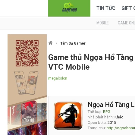
TIN TỨC
GIFT
MOBILE
GAME ONL
Tâm Sự Gamer
Game thủ Ngọa Hổ Tàng 
VTC Mobile
megalodon
Ngọa Hổ Tàng 
Thể loại:
RPG
Nhà phát hành:
Khác
Open beta:
2015
Trang chủ:
http://ngoahota