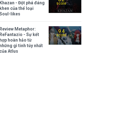
Khazan - Đột phá đáng
score
khen của thể loại
Soul-likes
Review Metaphor:
9.4
ReFantazio - Sự kết
score
hợp hoàn hảo từ
những gì tinh túy nhất
của Atlus