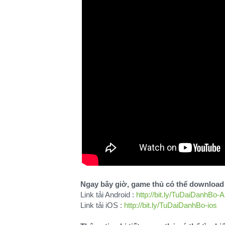
Ngay bây giờ, game thủ có thể download g
Link tải Android :
http://bit.ly/TuDaiDanhBo-A
Link tải iOS :
http://bit.ly/TuDaiDanhBo-ios