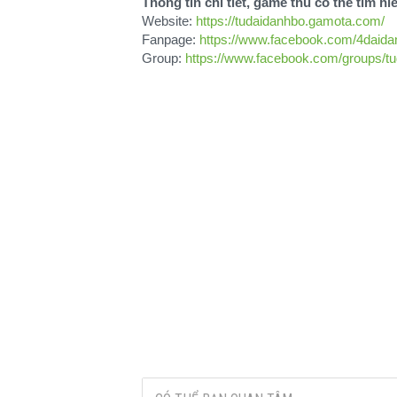
Thông tin chi tiết, game thủ có thể tìm hiể
Website:
https://tudaidanhbo.gamota.com/
Fanpage:
https://www.facebook.com/4daid
Group:
https://www.facebook.com/groups/t