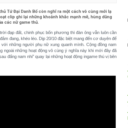
hủ Tứ Đại Danh Bổ còn nghĩ ra một cách vô cùng mới lạ
n loạt clip ghi lại những khoảnh khắc mạnh mẽ, hùng dũng
ủa các nữ game thủ.
 trời đạp đất, chinh phục bốn phương thì đàn ông vẫn luôn cần
đảm đang, khéo léo. Dịp 20/10 đặc biệt mang đến cơ duyên để
đối với những người phụ nữ xung quanh mình. Cộng đồng nam
 ngoài những hoạt động vô cùng ý nghĩa này khi mới đây đã
a sau đấng nam nhi” quay lại những hoạt động ingame thú vị bên