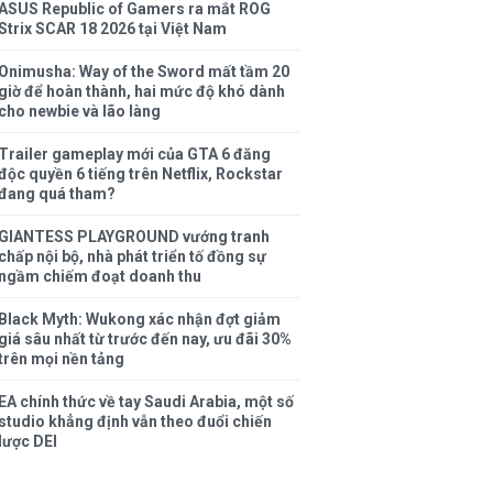
ASUS Republic of Gamers ra mắt ROG
Strix SCAR 18 2026 tại Việt Nam
Onimusha: Way of the Sword mất tầm 20
giờ để hoàn thành, hai mức độ khó dành
cho newbie và lão làng
Trailer gameplay mới của GTA 6 đăng
độc quyền 6 tiếng trên Netflix, Rockstar
đang quá tham?
GIANTESS PLAYGROUND vướng tranh
chấp nội bộ, nhà phát triển tố đồng sự
ngầm chiếm đoạt doanh thu
Black Myth: Wukong xác nhận đợt giảm
giá sâu nhất từ trước đến nay, ưu đãi 30%
trên mọi nền tảng
EA chính thức về tay Saudi Arabia, một số
studio khẳng định vẫn theo đuổi chiến
lược DEI