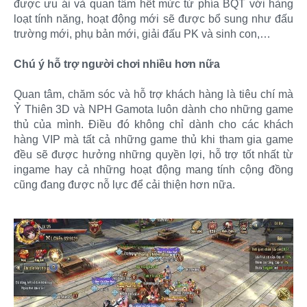
được ưu ái và quan tâm hết mức từ phía BQT với hàng
loạt tính năng, hoạt động mới sẽ được bổ sung như đấu
trường mới, phụ bản mới, giải đấu PK và sinh con,…
Chú ý hỗ trợ người chơi nhiều hơn nữa
Quan tâm, chăm sóc và hỗ trợ khách hàng là tiêu chí mà
Ỷ Thiên 3D và NPH Gamota luôn dành cho những game
thủ của mình. Điều đó không chỉ dành cho các khách
hàng VIP mà tất cả những game thủ khi tham gia game
đều sẽ được hưởng những quyền lợi, hỗ trợ tốt nhất từ
ingame hay cả những hoạt động mang tính cộng đồng
cũng đang được nỗ lực để cải thiện hơn nữa.