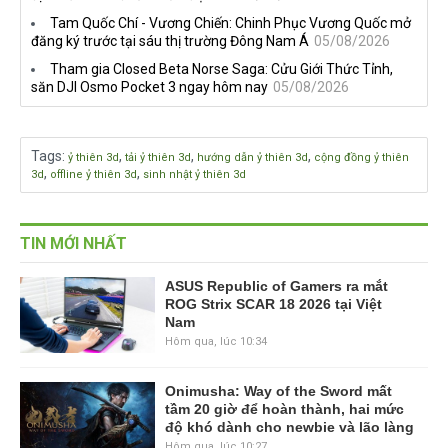
Tam Quốc Chí - Vương Chiến: Chinh Phục Vương Quốc mở
đăng ký trước tại sáu thị trường Đông Nam Á
05/08/2026
Tham gia Closed Beta Norse Saga: Cửu Giới Thức Tỉnh,
săn DJI Osmo Pocket 3 ngay hôm nay
05/08/2026
Tags
:
,
,
,
ỷ thiên 3d
tải ỷ thiên 3d
hướng dẫn ỷ thiên 3d
cộng đồng ỷ thiên
,
,
3d
offline ỷ thiên 3d
sinh nhật ỷ thiên 3d
TIN MỚI NHẤT
ASUS Republic of Gamers ra mắt
ROG Strix SCAR 18 2026 tại Việt
Nam
Hôm qua, lúc 10:34
Onimusha: Way of the Sword mất
tầm 20 giờ để hoàn thành, hai mức
độ khó dành cho newbie và lão làng
Hôm qua, lúc 10:27