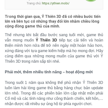
Trang chủ:
https://ythien.mobi/
Trong thời gian qua, Ỷ Thiên 3D đã có nhiều bước tiến
lớn và liên tục có những thay đổi lớn nhằm chiều lòng
cộng đồng game thủ của mình.
Thế nhưng khi bắt đầu bước sang tuổi mới, game thủ
vẫn mong muốn
Ỷ Thiên 3D
tiếp tục cải tiến và hoàn
thiện mình hơn nữa để trở nên ngày một hoàn hảo hơn,
xứng đáng với tựa game kiếm hiệp mà họ mong đợi. Hãy
cùng điểm qua những mong muốn của game thủ với Ỷ
Thiên 3D trong năm sắp tới nhé.
Phái mới, thêm nhiều tính năng – hoạt động mới
Trong suốt 1 năm qua không thể phủ nhận Ỷ Thiên 3D
luôn làm hài lòng game thủ bằng hàng chục bản update
lớn nhỏ. Trong đó các phiên bản lớn cập nhật môn phái
Cổ mộ và các tính năng như công thành chiến, kết hôn,…
nhận được rất nhiều sự ủng hộ từ phía người chơi.