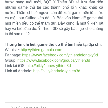
bước sang tuổi mới, BQT Ỷ Thiên 3D sẽ lưu tâm đến
những game thủ tại các thành phố lớn khác khắp cả
nước. Thậm chí có người còn đề xuất game nên tổ chức
cả một tour Offline kéo dài từ Bắc vào Nam để game thủ
mọi miền đều có thể tham dự. Đây cũng là một ý kiến rất
hay và biết đâu đó, Ỷ Thiên 3D sẽ gây bất ngờ cho chúng
ta thì sao nhỉ!?
Thông tin chi tiết, game thủ có thể tìm hiểu tại địa chỉ:
Webiste:
http://ythien.gamota.com
Fanpage:
https://www.facebook.com/ythiendolongky3d
Group:
https://www.facebook.com/groups/ythien3d
Link tải iOS:
http://bit.ly/itunes-ythien3d
Link tải Android:
http://bit.ly/android-ythien3d