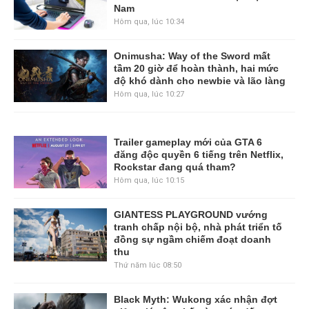
Nam
Hôm qua, lúc 10:34
Onimusha: Way of the Sword mất
tầm 20 giờ để hoàn thành, hai mức
độ khó dành cho newbie và lão làng
Hôm qua, lúc 10:27
Trailer gameplay mới của GTA 6
đăng độc quyền 6 tiếng trên Netflix,
Rockstar đang quá tham?
Hôm qua, lúc 10:15
GIANTESS PLAYGROUND vướng
tranh chấp nội bộ, nhà phát triển tố
đồng sự ngầm chiếm đoạt doanh
thu
Thứ năm lúc 08:50
Black Myth: Wukong xác nhận đợt