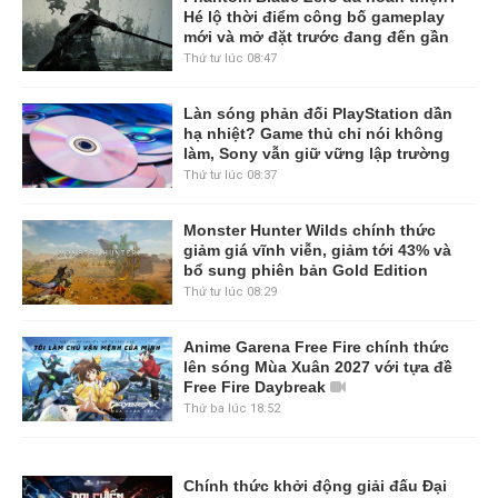
Hé lộ thời điểm công bố gameplay
mới và mở đặt trước đang đến gần
Thứ tư lúc 08:47
Làn sóng phản đối PlayStation dần
hạ nhiệt? Game thủ chỉ nói không
làm, Sony vẫn giữ vững lập trường
Thứ tư lúc 08:37
Monster Hunter Wilds chính thức
giảm giá vĩnh viễn, giảm tới 43% và
bổ sung phiên bản Gold Edition
Thứ tư lúc 08:29
Anime Garena Free Fire chính thức
lên sóng Mùa Xuân 2027 với tựa đề
Free Fire Daybreak
Thứ ba lúc 18:52
Chính thức khởi động giải đấu Đại