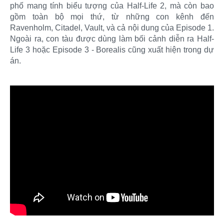
phố mang tính biểu tượng của Half-Life 2, mà còn bao
gồm toàn bộ mọi thứ, từ những con kênh đến
Ravenholm, Citadel, Vault, và cả nội dung của Episode 1.
Ngoài ra, con tàu được dùng làm bối cảnh diễn ra Half-
Life 3 hoặc Episode 3 - Borealis cũng xuất hiện trong dự
án.