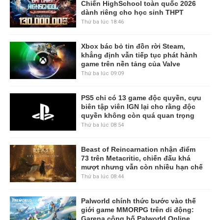
Chiến HighSchool toàn quốc 2026
dành riêng cho học sinh THPT
Thứ ba lúc 18:46
Xbox bác bỏ tin đồn rời Steam,
khẳng định vẫn tiếp tục phát hành
game trên nền tảng của Valve
Thứ ba lúc 09:09
PS5 chỉ có 13 game độc quyền, cựu
biên tập viên IGN lại cho rằng độc
quyền không còn quá quan trọng
Thứ ba lúc 08:54
Beast of Reincarnation nhận điểm
73 trên Metacritic, chiến đấu khá
mượt nhưng vẫn còn nhiều hạn chế
Thứ ba lúc 08:44
Palworld chính thức bước vào thế
giới game MMORPG trên di động:
Garena công bố Palworld Online