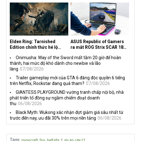
30 năm, mang tên Dawn of
độc quyền với Netflix
the Machine
Elden Ring: Tarnished
ASUS Republic of Gamers
Edition chính thức hé lộ
ra mắt ROG Strix SCAR 18
nghề nghiệp mới siêu "ngầu"
2026 tại Việt Nam
Onimusha: Way of the Sword mất tầm 20 giờ để hoàn
thành, hai mức độ khó dành cho newbie và lão
làng
07/08/2026
Trailer gameplay mới của GTA 6 đăng độc quyền 6 tiếng
trên Netflix, Rockstar đang quá tham?
07/08/2026
GIANTESS PLAYGROUND vướng tranh chấp nội bộ, nhà
phát triển tố đồng sự ngầm chiếm đoạt doanh
thu
06/08/2026
Black Myth: Wukong xác nhận đợt giảm giá sâu nhất từ
trước đến nay, ưu đãi 30% trên mọi nền tảng
06/08/2026
Tags
:
,
,
,
minecraft
fps
half-life 2
dự án city-17