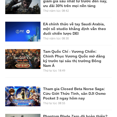
giảm giá sâu nhất từ trước đến nay,
ưu đãi 30% trên mọi nền tảng
Thứ năm lúc 08:42
EA chính thức về tay Saudi Arabia,
một số studio khẳng định vẫn theo
đuổi chiến lược DEI
Thứ năm lúc 08:30
Tam Quốc Chí - Vương Chiến:
Chinh Phục Vương Quốc mở đăng
ký trước tại sáu thị trường Đông
Nam Á
Thứ tư lúc 18:49
Tham gia Closed Beta Norse Saga:
Cửu Giới Thức Tỉnh, săn DJI Osmo
Pocket 3 ngay hôm nay
Thứ tư lúc 08:55
Phantom Blade Zero đã hoàn thiện?