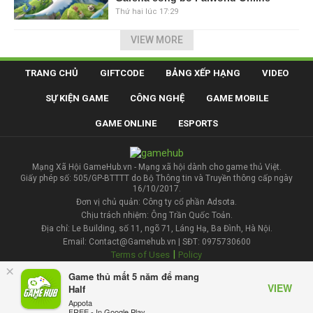
Thứ hai lúc 17:29
VIEW MORE
TRANG CHỦ
GIFTCODE
BẢNG XẾP HẠNG
VIDEO
SỰ KIỆN GAME
CÔNG NGHỆ
GAME MOBILE
GAME ONLINE
ESPORTS
Mạng Xã Hội GameHub.vn - Mạng xã hội dành cho game thủ Việt.
Giấy phép số: 505/GP-BTTTT do Bộ Thông tin và Truyền thông cấp ngày
16/10/2017.
Đơn vị chủ quản: Công ty cổ phần Adsota.
Chịu trách nhiệm: Ông Trần Quốc Toản.
Địa chỉ: Le Building, số 11, ngõ 71, Láng Hạ, Ba Đình, Hà Nội.
Email: Contact@Gamehub.vn | SĐT: 0975730600
|
Terms of Uses
Policy
×
Game thủ mất 5 năm để mang
Liên hệ đăng bài
VIEW
Half
Appota
FREE - In Google Play